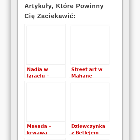
Artykuły, Które Powinny
Cię Zaciekawić:
Nadia w
Street art w
Izraelu –
Mahane
zapiski z
Yehuda
podróży
Market
Masada –
Dziewczynka
krwawa
z Betlejem
twierdza w