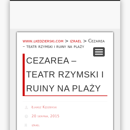
Łukasz 
WSPÓŁPRACA
EUROPA A-M
EUROPA N-Z
AMERYKA
KONTAKT
OCEANIA
AFRYKA
O NAS
MAPA
AZJA
www.lkedzierski.com
>
izrael
>
Cezarea
– teatr rzymski i ruiny na plaży
CEZAREA –
TEATR RZYMSKI I
RUINY NA PLAŻY
Łukasz Kędzierski
20 sierpnia, 2015
izrael