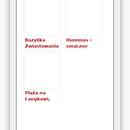
Izraelu
Bazylika
Hummus –
Zwiastowania
smaczne
Pańskiego w
danie wprost
Nazaret
z Izraela
Plaża na
Langkawi,
czyli maluch
na plaży