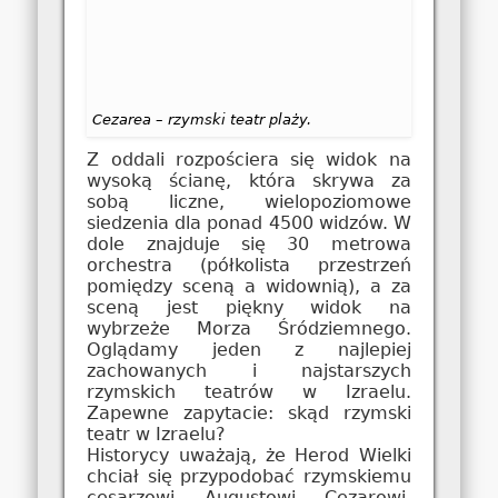
Cezarea – rzymski teatr plaży.
Z oddali rozpościera się widok na
wysoką ścianę, która skrywa za
sobą liczne, wielopoziomowe
siedzenia dla ponad 4500 widzów. W
dole znajduje się 30 metrowa
orchestra (półkolista przestrzeń
pomiędzy sceną a widownią), a za
sceną jest piękny widok na
wybrzeże Morza Śródziemnego.
Oglądamy jeden z najlepiej
zachowanych i najstarszych
rzymskich teatrów w Izraelu.
Zapewne zapytacie: skąd rzymski
teatr w Izraelu?
Historycy uważają, że Herod Wielki
chciał się przypodobać rzymskiemu
cesarzowi Augustowi Cezarowi.