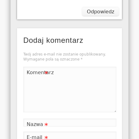
Odpowiedz
Dodaj komentarz
Twój adres e-mail nie zostanie opublikowany.
Wymagane pola są oznaczone
*
Komentarz
*
Nazwa
*
E-mail