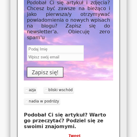
Podobał Ci się artykuł i zdjęcia?
Chcesz być zawsze na bieżąco i
jako
pierwsza/y
otrzymywać
powiadomienia o nowych wpisach
na blogu? Zapisz się do
newsletter'a. Obiecuję zero
spam'u
azja
bliski wschód
nadia w podróży
Podobał Ci się artykuł? Warto
go przeczytać? Podziel się ze
swoimi znajomymi.
Tweet