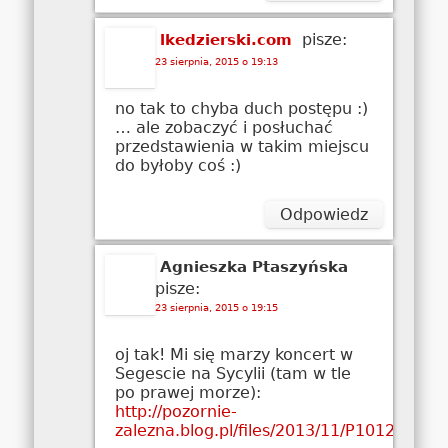
pisze:
lkedzierski.com
23 sierpnia, 2015 o 19:13
no tak to chyba duch postępu :)
… ale zobaczyć i posłuchać
przedstawienia w takim miejscu
do byłoby coś :)
Odpowiedz
Agnieszka Ptaszyńska
pisze:
23 sierpnia, 2015 o 19:15
oj tak! Mi się marzy koncert w
Segescie na Sycylii (tam w tle
po prawej morze):
http://pozornie-
zalezna.blog.pl/files/2013/11/P1012078.jp