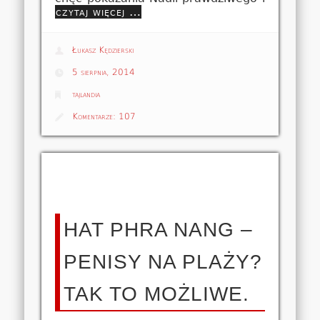
czytaj więcej …
Łukasz Kędzierski
5 sierpnia, 2014
tajlandia
Komentarze:
107
HAT PHRA NANG –
PENISY NA PLAŻY?
TAK TO MOŻLIWE.