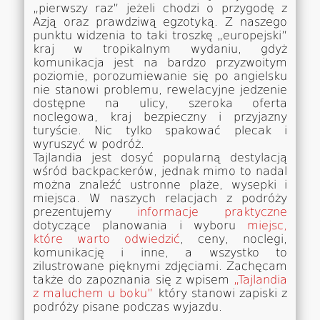
„pierwszy raz” jeżeli chodzi o przygodę z
Azją oraz prawdziwą egzotyką. Z naszego
punktu widzenia to taki troszkę „europejski”
kraj w tropikalnym wydaniu, gdyż
komunikacja jest na bardzo przyzwoitym
poziomie, porozumiewanie się po angielsku
nie stanowi problemu, rewelacyjne jedzenie
dostępne na ulicy, szeroka oferta
noclegowa, kraj bezpieczny i przyjazny
turyście. Nic tylko spakować plecak i
wyruszyć w podróż.
Tajlandia jest dosyć popularną destylacją
wśród backpackerów, jednak mimo to nadal
można znaleźć ustronne plaże, wysepki i
miejsca. W naszych relacjach z podróży
prezentujemy
informacje praktyczne
dotyczące planowania i wyboru
miejsc,
które warto odwiedzić
, ceny, noclegi,
komunikację i inne, a wszystko to
zilustrowane pięknymi zdjęciami. Zachęcam
także do zapoznania się z wpisem
„Tajlandia
z maluchem u boku”
który stanowi zapiski z
podróży pisane podczas wyjazdu.