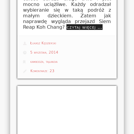
mocno uciążliwe. Każdy odradzał
wybieranie się w taką podróż z
małym dzieckiem. Zatem jak
naprawdę wygląda przejazd Siem
Reap Koh Chang?
czytaj więcej …
Łukasz Kędzierski
5 września, 2014
kambodża
,
tajlandia
Komentarze:
23