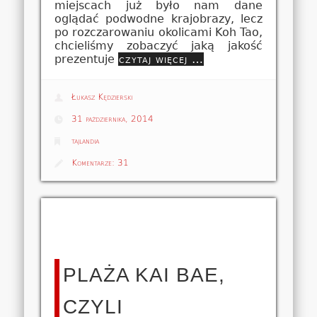
miejscach już było nam dane
oglądać podwodne krajobrazy, lecz
po rozczarowaniu okolicami Koh Tao,
chcieliśmy zobaczyć jaką jakość
prezentuje
czytaj więcej …
Łukasz Kędzierski
31 października, 2014
tajlandia
Komentarze:
31
PLAŻA KAI BAE,
CZYLI