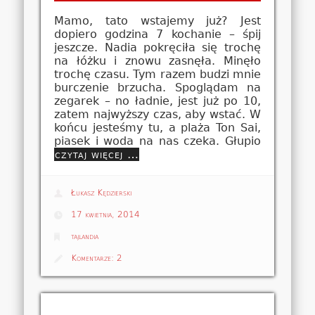
Mamo, tato wstajemy już? Jest
dopiero godzina 7 kochanie – śpij
jeszcze. Nadia pokręciła się trochę
na łóżku i znowu zasnęła. Minęło
trochę czasu. Tym razem budzi mnie
burczenie brzucha. Spoglądam na
zegarek – no ładnie, jest już po 10,
zatem najwyższy czas, aby wstać. W
końcu jesteśmy tu, a plaża Ton Sai,
piasek i woda na nas czeka. Głupio
czytaj więcej …
Łukasz Kędzierski
17 kwietnia, 2014
tajlandia
Komentarze:
2