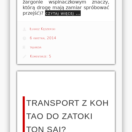
żargonie wspinaczkowym znaczy,
którą drogę mają zamiar spróbować
przejść)?
czytaj więcej …
Łukasz Kędzierski
6 kwietnia, 2014
tajlandia
Komentarze:
5
TRANSPORT Z KOH
TAO DO ZATOKI
TON SAI?