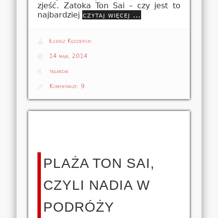
zjeść. Zatoka Ton Sai – czy jest to
najbardziej
czytaj więcej …
Łukasz Kędzierski
14 maja, 2014
tajlandia
Komentarze:
9
PLAŻA TON SAI,
CZYLI NADIA W
PODRÓŻY