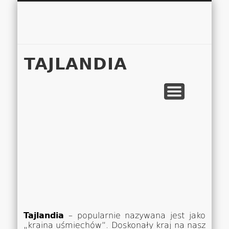
Łukasz 
WSPÓŁPRACA
EUROPA A-M
EUROPA N-Z
AMERYKA
KONTAKT
OCEANIA
AFRYKA
O NAS
MAPA
AZJA
TAJLANDIA
Tajlandia
– popularnie nazywana jest jako
„kraina uśmiechów”. Doskonały kraj na nasz