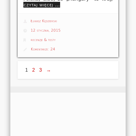
czytaj więcej …
Łukasz Kędzierski
12 stycznia, 2015
recenzje & testy
Komentarze:
24
1
2
3
→