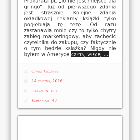
Prokurata pt. „To nie jest miejsce dla
gringo”. Już od pierwszego zdania
jest strasznie. Kolejne zdania
okładkowej reklamy książki tylko
pogłębiają tę tezę. Od razu
zastanawia mnie czy to tylko chytry
zabieg marketingowy, aby zachęcić
czytelnika do zakupu, czy faktycznie
o tym będzie książka? Nigdy nie
byłem w Ameryce
czytaj więcej …
Łukasz Kędzierski
14 stycznia, 2016
recenzje & testy
Komentarze:
48