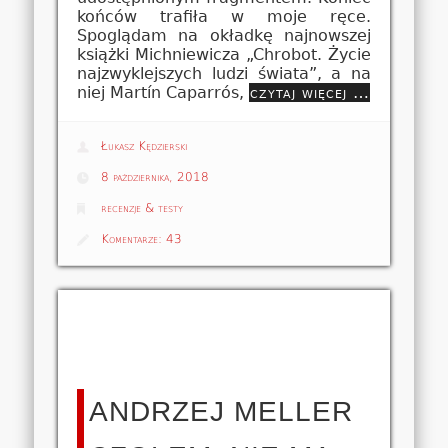
końców trafiła w moje ręce.
Spoglądam na okładkę najnowszej
książki Michniewicza „Chrobot. Życie
najzwyklejszych ludzi świata”, a na
niej Martín Caparrós,
czytaj więcej …
Łukasz Kędzierski
8 października, 2018
recenzje & testy
Komentarze:
43
ANDRZEJ MELLER