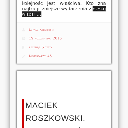
kolejność jest właściwa. Kto zna
najtragiczniejsze wydarzenia z
czytaj
więcej …
Łukasz Kędzierski
19 października, 2015
recenzje & testy
Komentarze:
45
MACIEK
ROSZKOWSKI.