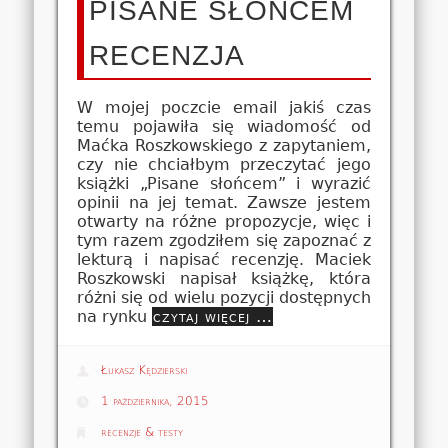
PISANE SŁOŃCEM
RECENZJA
W mojej poczcie email jakiś czas
temu pojawiła się wiadomość od
Maćka Roszkowskiego z zapytaniem,
czy nie chciałbym przeczytać jego
książki „Pisane słońcem” i wyrazić
opinii na jej temat. Zawsze jestem
otwarty na różne propozycje, więc i
tym razem zgodziłem się zapoznać z
lekturą i napisać recenzję. Maciek
Roszkowski napisał książkę, która
różni się od wielu pozycji dostępnych
na rynku
czytaj więcej …
Łukasz Kędzierski
1 października, 2015
recenzje & testy