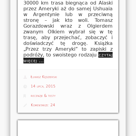
30000 km trasa biegnąca od Alaski
przez Ameryki aż do samej Ushuaia
w Argentynie lub w przeciwną
stronę – jak kto woli. Tomasz
Gorazdowski wraz z Olgierdem
zwanym Olkiem wybrał się w tę
trasę, aby przejechać, zobaczyć i
doświadczyć tę drogę. Książka
„Przez trzy Ameryki” to zapiski z
podróży, to swoistego rodzaju
czytaj
więcej …
Łukasz Kędzierski
14 lipca, 2015
recenzje & testy
Komentarze:
24