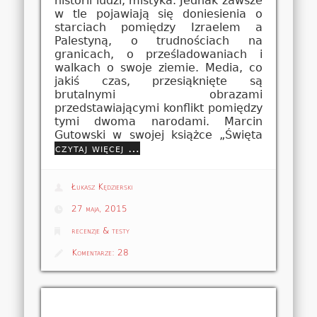
historii ludzi, mistyka. Jednak zawsze
w tle pojawiają się doniesienia o
starciach pomiędzy Izraelem a
Palestyną, o trudnościach na
granicach, o prześladowaniach i
walkach o swoje ziemie. Media, co
jakiś czas, przesiąknięte są
brutalnymi obrazami
przedstawiającymi konflikt pomiędzy
tymi dwoma narodami. Marcin
Gutowski w swojej książce „Święta
czytaj więcej …
Łukasz Kędzierski
27 maja, 2015
recenzje & testy
Komentarze:
28