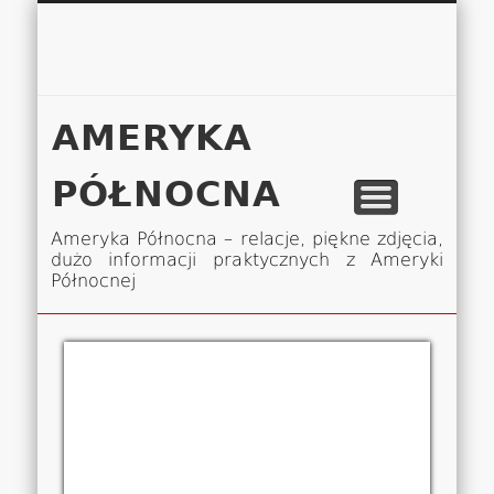
Łukasz 
WSPÓŁPRACA
EUROPA A-M
EUROPA N-Z
AMERYKA
KONTAKT
OCEANIA
AFRYKA
O NAS
MAPA
AZJA
AMERYKA
PÓŁNOCNA
Ameryka Północna – relacje, piękne zdjęcia,
dużo informacji praktycznych z Ameryki
Północnej