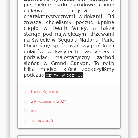
przepiękne parki narodowe i inne
ciekawe miejsca z
charakterystycznymi widokami. Od
zawsze chcieliśmy poczuć upalne
ciepło w Death Valley, a także
stanąć pod największymi drzewami
na świecie w Sequoia National Park.
Chcieliśmy spróbować wygrać kilka
dolarów w kasynach Las Vegas i
podziwiać majestatyczny zachód
słońca w Grand Canyon. To tylko
kilka miejsc, które zobaczyliśmy
podczas
czytaj więcej …
Łukasz Kędzierski
29 października, 2024
usa
Komentarze:
9