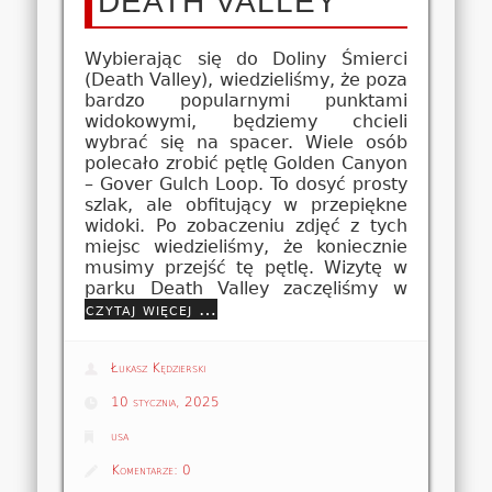
DEATH VALLEY
Wybierając się do Doliny Śmierci
(Death Valley), wiedzieliśmy, że poza
bardzo popularnymi punktami
widokowymi, będziemy chcieli
wybrać się na spacer. Wiele osób
polecało zrobić pętlę Golden Canyon
– Gover Gulch Loop. To dosyć prosty
szlak, ale obfitujący w przepiękne
widoki. Po zobaczeniu zdjęć z tych
miejsc wiedzieliśmy, że koniecznie
musimy przejść tę pętlę. Wizytę w
parku Death Valley zaczęliśmy w
czytaj więcej …
Łukasz Kędzierski
10 stycznia, 2025
usa
Komentarze:
0