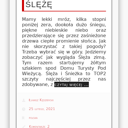
ŚLĘŻĘ
Mamy lekki mróz, kilka stopni
poniżej zera, dookoła dużo śniegu,
piękne niebieskie niebo oraz
przedzierające się przez zaśnieżone
drzewa ciepłe promienie słońca. Jak
nie skorzystać z takiej pogody?
Trzeba wybrać się w góry. Jedziemy
zobaczyć jak wygląda Ślęża zimą.
Tym razem startujemy żółtym
szlakiem spod Domu Turysty Pod
Wieżycą. Ślęża i Śnieżka to TOP2
szczyty najczęściej przez nas
zdobywane, z
czytaj więcej …
Łukasz Kędzierski
25 lutego, 2021
polska
Komentarze:
2