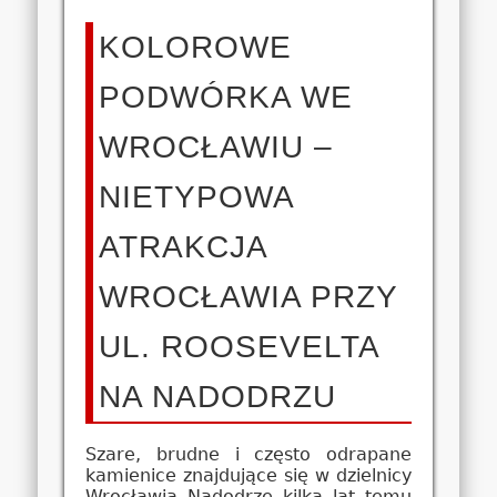
KOLOROWE
PODWÓRKA WE
WROCŁAWIU –
NIETYPOWA
ATRAKCJA
WROCŁAWIA PRZY
UL. ROOSEVELTA
NA NADODRZU
Szare, brudne i często odrapane
kamienice znajdujące się w dzielnicy
Wrocławia Nadodrze kilka lat temu