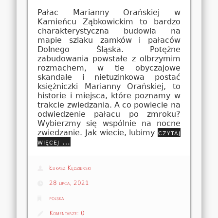
Pałac Marianny Orańskiej w
Kamieńcu Ząbkowickim to bardzo
charakterystyczna budowla na
mapie szlaku zamków i pałaców
Dolnego Śląska. Potężne
zabudowania powstałe z olbrzymim
rozmachem, w tle obyczajowe
skandale i nietuzinkowa postać
księżniczki Marianny Orańskiej, to
historie i miejsca, które poznamy w
trakcie zwiedzania. A co powiecie na
odwiedzenie pałacu po zmroku?
Wybierzmy się wspólnie na nocne
zwiedzanie. Jak wiecie, lubimy
czytaj
więcej …
Łukasz Kędzierski
28 lipca, 2021
polska
Komentarze:
0