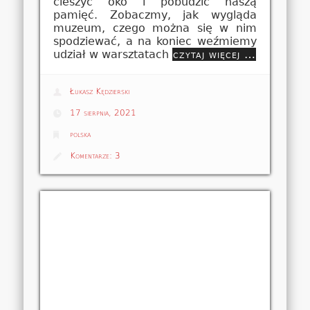
cieszyć oko i pobudzić naszą
pamięć. Zobaczmy, jak wygląda
muzeum, czego można się w nim
spodziewać, a na koniec weźmiemy
udział w warsztatach
czytaj więcej …
Łukasz Kędzierski
17 sierpnia, 2021
polska
Komentarze:
3