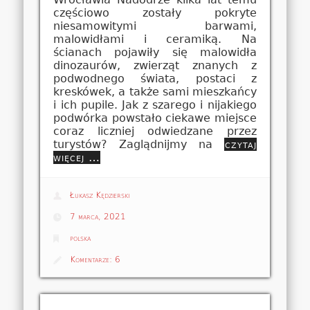
częściowo zostały pokryte
niesamowitymi barwami,
malowidłami i ceramiką. Na
ścianach pojawiły się malowidła
dinozaurów, zwierząt znanych z
podwodnego świata, postaci z
kreskówek, a także sami mieszkańcy
i ich pupile. Jak z szarego i nijakiego
podwórka powstało ciekawe miejsce
coraz liczniej odwiedzane przez
turystów? Zaglądnijmy na
czytaj
więcej …
Łukasz Kędzierski
7 marca, 2021
polska
Komentarze:
6