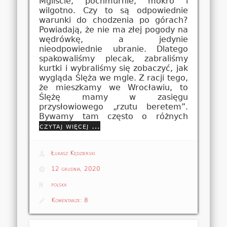
Mgliście, pochmurnie, mokro i
wilgotno. Czy to są odpowiednie
warunki do chodzenia po górach?
Powiadają, że nie ma złej pogody na
wędrówkę, a jedynie
nieodpowiednie ubranie. Dlatego
spakowaliśmy plecak, zabraliśmy
kurtki i wybraliśmy się zobaczyć, jak
wygląda Ślęża we mgle. Z racji tego,
że mieszkamy we Wrocławiu, to
Ślężę mamy w zasięgu
przysłowiowego „rzutu beretem”.
Bywamy tam często o różnych
czytaj więcej …
Łukasz Kędzierski
12 grudnia, 2020
polska
Komentarze:
8