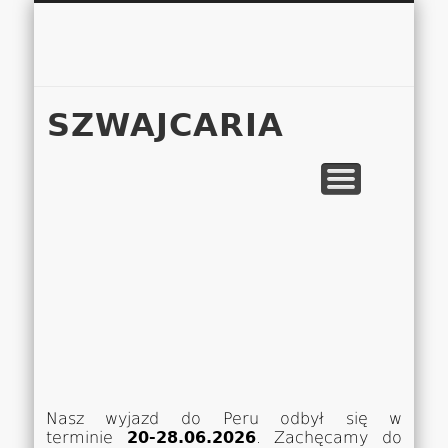
Łukasz 
WSPÓŁPRACA
EUROPA A-M
EUROPA N-Z
AMERYKA
KONTAKT
OCEANIA
AFRYKA
O NAS
MAPA
AZJA
SZWAJCARIA
Nasz wyjazd do Peru odbył się w
terminie
20-28.06.2026
. Zachęcamy do