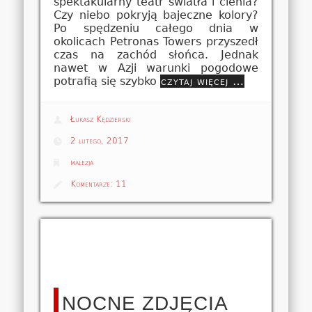
spektakularny teatr światła i cienia?
Czy niebo pokryją bajeczne kolory?
Po spędzeniu całego dnia w
okolicach Petronas Towers przyszedł
czas na zachód słońca. Jednak
nawet w Azji warunki pogodowe
potrafią się szybko
czytaj więcej …
Łukasz Kędzierski
2 lutego, 2017
malezja
Komentarze:
11
NOCNE ZDJĘCIA