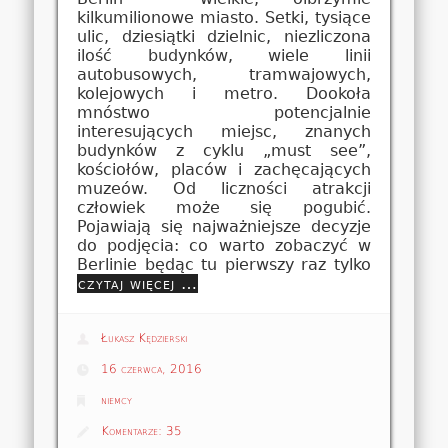
kilkumilionowe miasto. Setki, tysiące
ulic, dziesiątki dzielnic, niezliczona
ilość budynków, wiele linii
autobusowych, tramwajowych,
kolejowych i metro. Dookoła
mnóstwo potencjalnie
interesujących miejsc, znanych
budynków z cyklu „must see”,
kościołów, placów i zachęcających
muzeów. Od liczności atrakcji
człowiek może się pogubić.
Pojawiają się najważniejsze decyzje
do podjęcia: co warto zobaczyć w
Berlinie będąc tu pierwszy raz tylko
czytaj więcej …
Łukasz Kędzierski
16 czerwca, 2016
niemcy
Komentarze:
35