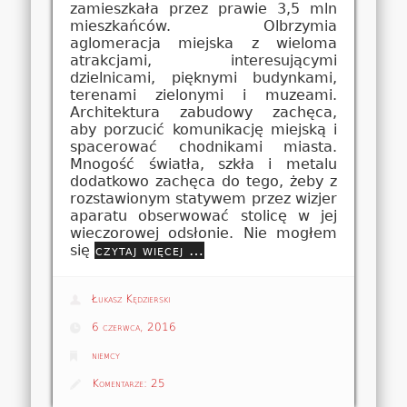
zamieszkała przez prawie 3,5 mln
mieszkańców. Olbrzymia
aglomeracja miejska z wieloma
atrakcjami, interesującymi
dzielnicami, pięknymi budynkami,
terenami zielonymi i muzeami.
Architektura zabudowy zachęca,
aby porzucić komunikację miejską i
spacerować chodnikami miasta.
Mnogość światła, szkła i metalu
dodatkowo zachęca do tego, żeby z
rozstawionym statywem przez wizjer
aparatu obserwować stolicę w jej
wieczorowej odsłonie. Nie mogłem
się
czytaj więcej …
Łukasz Kędzierski
6 czerwca, 2016
niemcy
Komentarze:
25