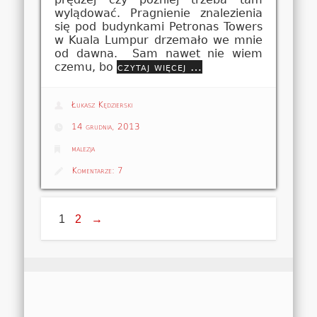
wylądować. Pragnienie znalezienia
się pod budynkami Petronas Towers
w Kuala Lumpur drzemało we mnie
od dawna. Sam nawet nie wiem
czemu, bo
czytaj więcej …
Łukasz Kędzierski
14 grudnia, 2013
malezja
Komentarze:
7
1
2
→