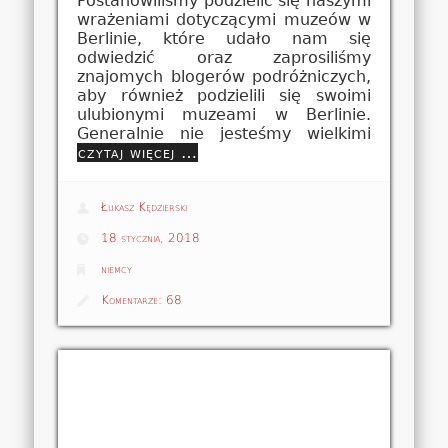
Postanowiliśmy podzielić się naszymi
wrażeniami dotyczącymi muzeów w
Berlinie, które udało nam się
odwiedzić oraz zaprosiliśmy
znajomych blogerów podróżniczych,
aby również podzielili się swoimi
ulubionymi muzeami w Berlinie.
Generalnie nie jesteśmy wielkimi
czytaj więcej …
Łukasz Kędzierski
18 stycznia, 2018
niemcy
Komentarze:
68