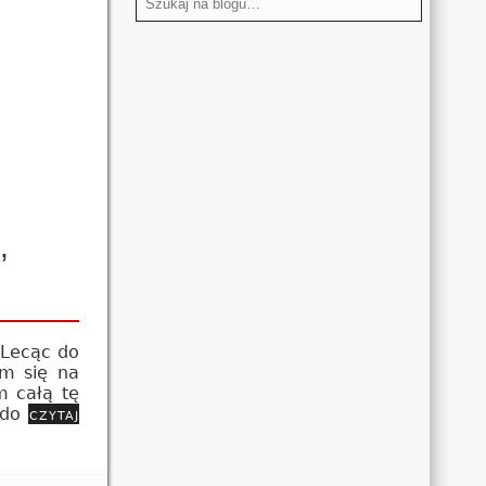
,
 Lecąc do
ym się na
m całą tę
 do
czytaj