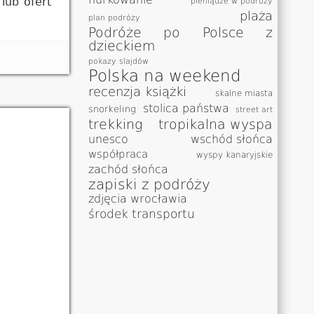
lub ofert
pieniądze w podróży
plaża
plan podróży
Podróże po Polsce z
dzieckiem
pokazy slajdów
Polska na weekend
recenzja książki
skalne miasta
stolica państwa
snorkeling
street art
trekking
tropikalna wyspa
unesco
wschód słońca
współpraca
wyspy kanaryjskie
zachód słońca
zapiski z podróży
zdjęcia wrocławia
środek transportu