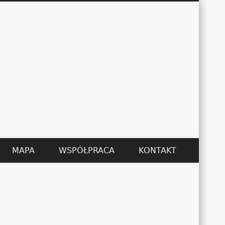
Łukasz Kędzier
MAPA
WSPÓŁPRACA
KONTAKT