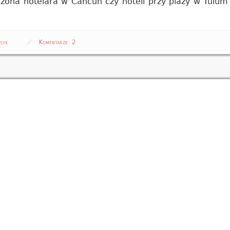
ona hotelara w Cancun czy hoteli przy plaży w Tulum 
syk
Komentarze:
2