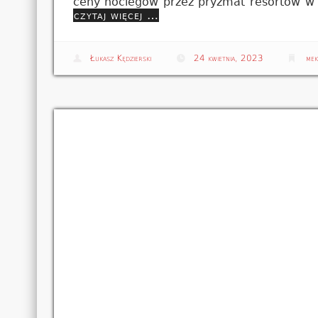
ceny noclegów przez pryzmat resortów w z
czytaj więcej …
Łukasz Kędzierski
24 kwietnia, 2023
mek