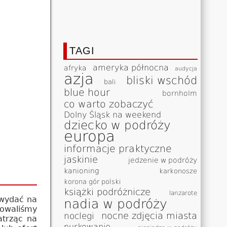
TAGI
ameryka północna
afryka
audycja
azja
bliski wschód
bali
blue hour
bornholm
co warto zobaczyć
Dolny Śląsk na weekend
dziecko w podróży
europa
informacje praktyczne
jaskinie
jedzenie w podróży
kanioning
karkonosze
korona gór polski
książki podróżnicze
lanzarote
 wydać na
nadia w podróży
owaliśmy
nocne zdjęcia miasta
noclegi
atrząc na
nurkowanie