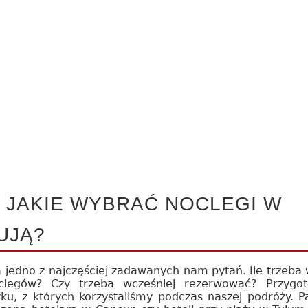
 JAKIE WYBRAĆ NOCLEGI W
UJĄ?
 jedno z najczęściej zadawanych nam pytań. Ile trzeba
clegów? Czy trzeba wcześniej rezerwować? Przygot
u, z których korzystaliśmy podczas naszej podróży. P