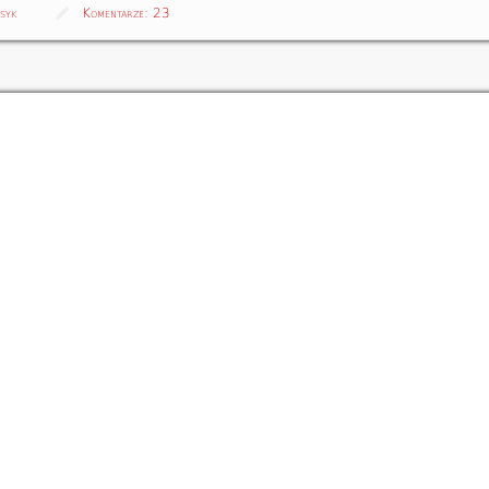
syk
Komentarze:
23