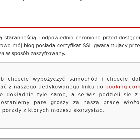
 starannością i odpowiednio chronione przed dostęp
kowo mój blog posiada certyfikat SSL gwarantujący pr
za w sposób zaszyfrowany.
 lub chcecie wypożyczyć samochód i chcecie do
stać z naszego dedykowanego linku do
booking.co
ie dokładnie tyle samo, a serwis podzieli się z
 dostaniemy parę groszy za naszą pracę włoż
e porady z których możesz skorzystać.