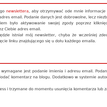
jego
newslettera
, aby otrzymywać ode mnie informacje
 adres email. Podanie danych jest dobrowolne, lecz niez
kiem było aktywowanie swojej zgody poprzez kliknięc
ez Ciebie adres email.
dzie istniał mój newsletter, chyba że wcześniej zde
nięcie linku znajdującego się u dołu każdego emaila.
ymagane jest podanie imienia i adresu email. Podan
 dodać komentarz na blogu. Dodatkowo w systemie aut
ress i trzymane do momentu usunięcia komentarza lub 