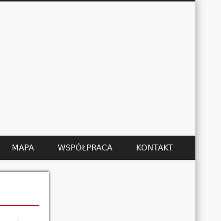
Łukasz Kędzier
MAPA
WSPÓŁPRACA
KONTAKT