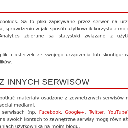
ookies. Są to pliki zapisywane przez serwer na urz
a, sprawdzeniu w jaki sposób użytkownik korzysta z moj
lytics zbierane są statystyki związane z użyt
liki ciasteczek ze swojego urządzenia lub skonfigur
lików.
Z INNYCH SERWISÓW
otkać materiały osadzone z zewnętrznych serwisów n
social mediami.
h serwisach (np.
Facebook
,
Google+
,
Twitter
,
YouTube
na swoich kontach to zewnętrzne serwisy mogą również
ałaniach użytkownika na moim blogu.