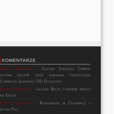
KOMENTARZE
Łukasz Kędzierski
-
Glacier Stainless Camper
zestaw naczyń oraz kawiarka turystyczna
Commuter Javapress GSI Outdoors
Łukasz Kędzierski
-
Laguna Balos cudowne miejsce
na Krecie
Łukasz Kędzierski
-
Nurkowanie w Chorwacji –
wyspa Pag