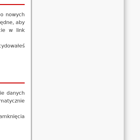
 o nowych
będne, aby
ie w link
cydowałeś
ie danych
omatycznie
zamknięcia