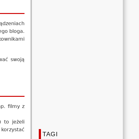
ądzeniach
ego bloga.
kownikami
ować swoją
p. filmy z
) to jeżeli
 korzystać
TAGI