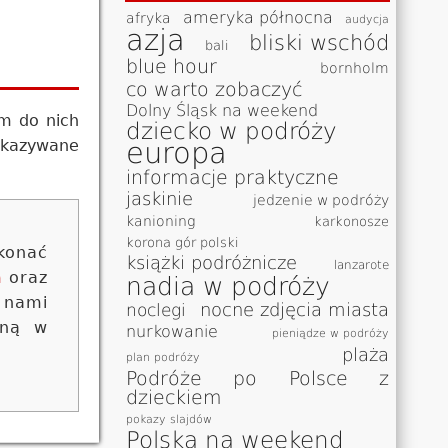
ameryka północna
afryka
audycja
azja
bliski wschód
bali
blue hour
bornholm
co warto zobaczyć
Dolny Śląsk na weekend
em do nich
dziecko w podróży
europa
zekazywane
informacje praktyczne
jaskinie
jedzenie w podróży
kanioning
karkonosze
korona gór polski
konać
książki podróżnicze
lanzarote
m
oraz
nadia w podróży
 nami
nocne zdjęcia miasta
noclegi
oną w
nurkowanie
pieniądze w podróży
plaża
plan podróży
Podróże po Polsce z
dzieckiem
pokazy slajdów
Polska na weekend