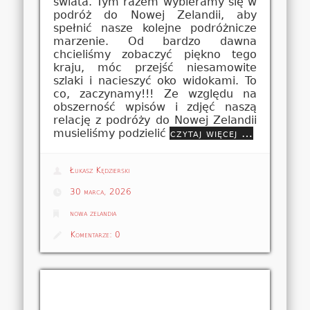
świata. Tym razem wybieramy się w
podróż do Nowej Zelandii, aby
spełnić nasze kolejne podróżnicze
marzenie. Od bardzo dawna
chcieliśmy zobaczyć piękno tego
kraju, móc przejść niesamowite
szlaki i nacieszyć oko widokami. To
co, zaczynamy!!! Ze względu na
obszerność wpisów i zdjęć naszą
relację z podróży do Nowej Zelandii
musieliśmy podzielić
czytaj więcej …
Łukasz Kędzierski
30 marca, 2026
nowa zelandia
Komentarze:
0