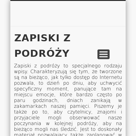
Łukasz 
WSPÓŁPRACA
EUROPA A-M
EUROPA N-Z
AMERYKA
KONTAKT
OCEANIA
AFRYKA
O NAS
MAPA
AZJA
ZAPISKI Z
PODRÓŻY
Zapiski z podróży to specjalnego rodzaju
wpisy. Charakteryzują się tym, że tworzone
są na bieżąco, jak tylko dostęp do Internetu
pozwala, to dzień po dniu, aby uchwycić
specyficzny moment, panujące tam na
miejscu emocje, które bardzo często po
paru godzinach, dniach zanikają w
zakamarkach naszej pamięci. Piszemy je
także po to, aby czytelnicy, znajomi i
przyjaciele mogli obserwować nasze
poczynania w kolejnej podróży, aby na
bieżąco mogli nas śledzić. Jest to doskonały
materiał pozwalający także zaplanować w