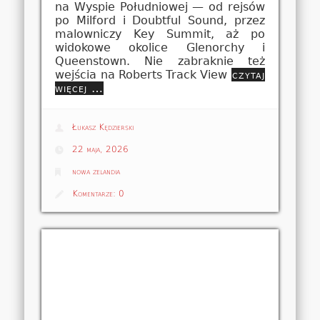
na Wyspie Południowej — od rejsów
po Milford i Doubtful Sound, przez
malowniczy Key Summit, aż po
widokowe okolice Glenorchy i
Queenstown. Nie zabraknie też
wejścia na Roberts Track View
czytaj
więcej …
Łukasz Kędzierski
22 maja, 2026
nowa zelandia
Komentarze:
0