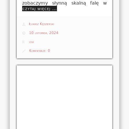
zobaczymy słynną skalną falę w
czytaj więcej …
Łukasz Kędzierski
10 listopada, 2024
usa
Komentarze:
0