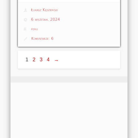
Łukasz Kędzierski
6 września, 2024
peru
Komentarze:
6
1
2
3
4
→