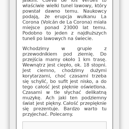
jaskini. Cueva de los Verdes to
właściwie wielki tunel lawowy, który
powstał dawno temu. Naukowcy
podają, że erupcja wulkanu La
Corona (Volcán de La Corona) miała
miejsce ponad 23000 lat temu.
Podobno to jeden z najdłuższych
tuneli po lawowych na świecie.
Wchodzimy w grupie z
przewodnikiem pod ziemię. Do
przejścia mamy około 1 km trasę.
Wewnątrz jest ciepło, ok. 18 stopni.
Jest ciemno, chodzimy dużymi
korytarzami, choć czasami trzeba
się schylić, bo sufit jest nisko, a do
tego całość jest pięknie oświetlona.
Czasami w tle słychać delikatną
muzykę. Ach jaki ten podziemny
świat jest piękny. Całość przepięknie
się prezentuje. Bardzo warto tu
przyjechać. Polecamy.