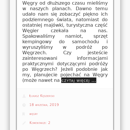
Węgry od dłuższego czasu mieliśmy
w naszych planach. Dawno temu
udało nam się zobaczyć piękno ich
podziemnego świata, natomiast do
ostatniej majówki, turystyczna część
Węgier czekała na nas.
Spakowaliśmy namiot, sprzęt
kempingowy do samochodu i
wyruszyliśmy w podróż po
Węgrzech. Czy jesteście
zainteresowani informacjami
praktycznymi dotyczącymi podróży
po Węgrzech? Jeżeli podobnie jak
my, planujecie pojechać na Węgry
(może nawet na
czytaj więcej …
Łukasz Kędzierski
18 września, 2019
węgry
Komentarze:
2