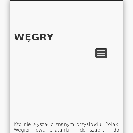
Łukasz 
WSPÓŁPRACA
EUROPA A-M
EUROPA N-Z
AMERYKA
KONTAKT
OCEANIA
AFRYKA
O NAS
MAPA
AZJA
WĘGRY
Kto nie słyszał o znanym przysłowiu „Polak,
Węgier, dwa bratanki, i do szabli, i do