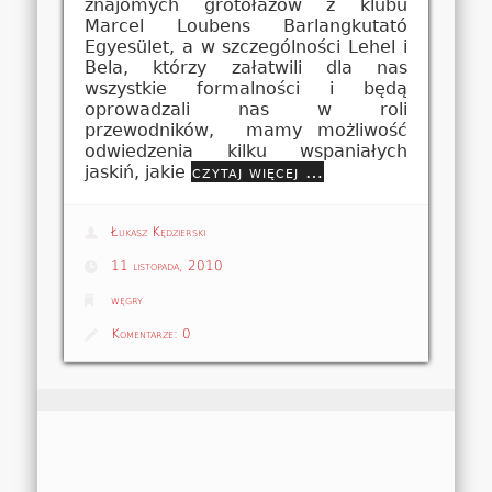
znajomych grotołazów z klubu
Marcel Loubens Barlangkutató
Egyesület, a w szczególności Lehel i
Bela, którzy załatwili dla nas
wszystkie formalności i będą
oprowadzali nas w roli
przewodników, mamy możliwość
odwiedzenia kilku wspaniałych
jaskiń, jakie
czytaj więcej …
Łukasz Kędzierski
11 listopada, 2010
węgry
Komentarze:
0