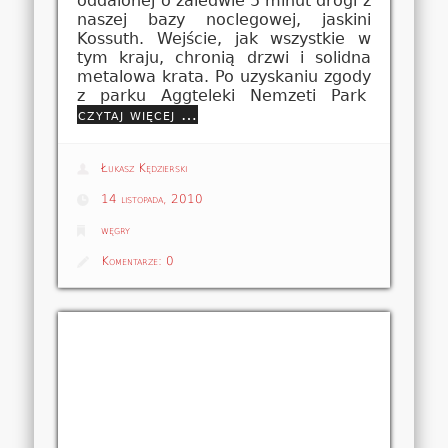
oddalonej o zaledwie 5 minut drogi z
naszej bazy noclegowej, jaskini
Kossuth. Wejście, jak wszystkie w
tym kraju, chronią drzwi i solidna
metalowa krata. Po uzyskaniu zgody
z parku Aggteleki Nemzeti Park
czytaj więcej …
Łukasz Kędzierski
14 listopada, 2010
węgry
Komentarze:
0