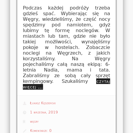
Podczas każdej podróży trzeba
gdzieś spać. Wybierając się na
Węgry, wiedzieliśmy, że część nocy
spędzimy pod namiotem, gdyż
lubimy tę formę noclegów. W
miastach lub tam, gdzie nie było
takiej możliwości, wynajęliśmy
pokoje w hostelach. Zobaczcie
noclegi na Węgrzech, z jakich
korzystaliśmy. Na Węgry
pojechaliśmy całą naszą ekipą: 6-
letnia Nadia, mama i tata.
Zabraliśmy ze sobą cały sprzęt
kempingowy. Szukaliśmy
czytaj
więcej …
Łukasz Kędzierski
1 września, 2019
węgry
Komentarze:
0