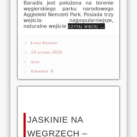
Baradla jest położona na terenie
węgierskiego parku narodowego
Aggteleki Nemzeti Park. Posiada trzy
wejścia: najpopularniejsze,
naturalne wejście
czytaj więcej …
Łukasz Kędzierski
13 listopada, 2010
węgry
Komentarze:
9
JASKINIE NA
WĘGRZECH –