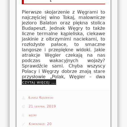
Pierwsze skojarzenie z Węgrami to
najczęściej wino Tokaj, malownicze
jezioro Balaton oraz piękna stolica
Budapeszt. Jednak Węgry to także
liczne termalne kąpieliska, ciekawe
jaskinie z olbrzymimi naciekami, to
rozłożyste pałace, to smaczne
langosze i przepiękne widoki. Jakie
atrakcje Węgier czekają na nas
podczas wakacyjnych wojaży?
Sprawdźcie sami. Chyba wszyscy
Polacy i Węgrzy dobrze znają stare
przysłowie „Polak, Węgier – dwa
czytaj więcej …
Łukasz Kędzierski
21 sierpnia, 2019
węgry
Komentarze:
20