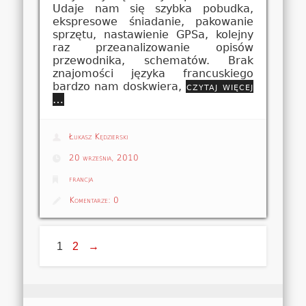
Udaje nam się szybka pobudka,
ekspresowe śniadanie, pakowanie
sprzętu, nastawienie GPSa, kolejny
raz przeanalizowanie opisów
przewodnika, schematów. Brak
znajomości języka francuskiego
bardzo nam doskwiera,
czytaj więcej
…
Łukasz Kędzierski
20 września, 2010
francja
Komentarze:
0
1
2
→