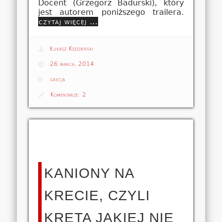
Docent (Grzegorz Badurski), który
jest autorem poniższego trailera.
czytaj więcej …
Łukasz Kędzierski
26 marca, 2014
grecja
Komentarze:
2
KANIONY NA
KRECIE, CZYLI
KRETA JAKIEJ NIE