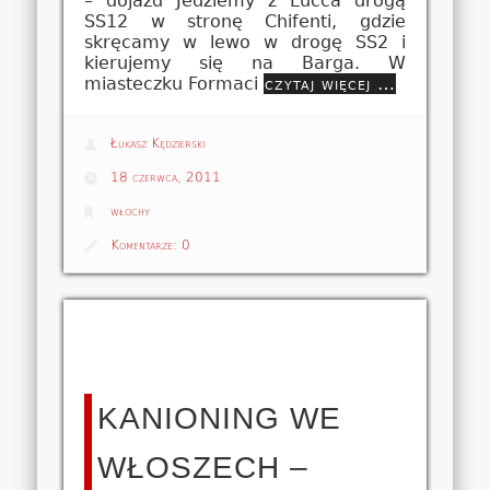
– dojazd Jedziemy z Lucca drogą
SS12 w stronę Chifenti, gdzie
skręcamy w lewo w drogę SS2 i
kierujemy się na Barga. W
miasteczku Formaci
czytaj więcej …
Łukasz Kędzierski
18 czerwca, 2011
włochy
Komentarze:
0
KANIONING WE
WŁOSZECH –