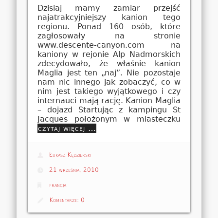
Dzisiaj mamy zamiar przejść
najatrakcyjniejszy kanion tego
regionu. Ponad 160 osób, które
zagłosowały na stronie
www.descente-canyon.com na
kaniony w rejonie Alp Nadmorskich
zdecydowało, że właśnie kanion
Maglia jest ten „naj”. Nie pozostaje
nam nic innego jak zobaczyć, co w
nim jest takiego wyjątkowego i czy
internauci mają rację. Kanion Maglia
– dojazd Startując z kampingu St
Jacques położonym w miasteczku
czytaj więcej …
Łukasz Kędzierski
21 września, 2010
francja
Komentarze:
0