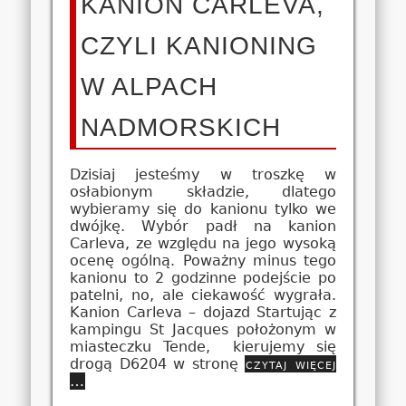
KANION CARLEVA,
CZYLI KANIONING
W ALPACH
NADMORSKICH
Dzisiaj jesteśmy w troszkę w
osłabionym składzie, dlatego
wybieramy się do kanionu tylko we
dwójkę. Wybór padł na kanion
Carleva, ze względu na jego wysoką
ocenę ogólną. Poważny minus tego
kanionu to 2 godzinne podejście po
patelni, no, ale ciekawość wygrała.
Kanion Carleva – dojazd Startując z
kampingu St Jacques położonym w
miasteczku Tende, kierujemy się
drogą D6204 w stronę
czytaj więcej
…