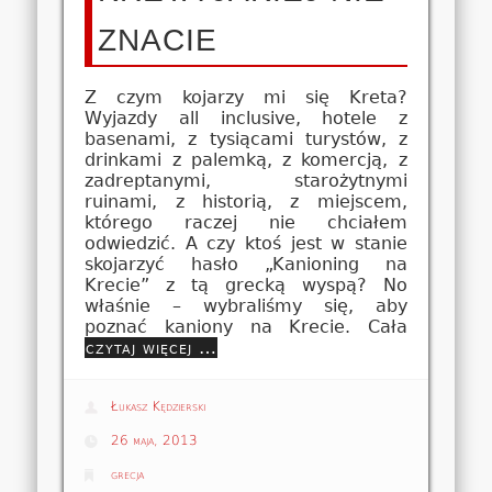
ZNACIE
Z czym kojarzy mi się Kreta?
Wyjazdy all inclusive, hotele z
basenami, z tysiącami turystów, z
drinkami z palemką, z komercją, z
zadreptanymi, starożytnymi
ruinami, z historią, z miejscem,
którego raczej nie chciałem
odwiedzić. A czy ktoś jest w stanie
skojarzyć hasło „Kanioning na
Krecie” z tą grecką wyspą? No
właśnie – wybraliśmy się, aby
poznać kaniony na Krecie. Cała
czytaj więcej …
Łukasz Kędzierski
26 maja, 2013
grecja