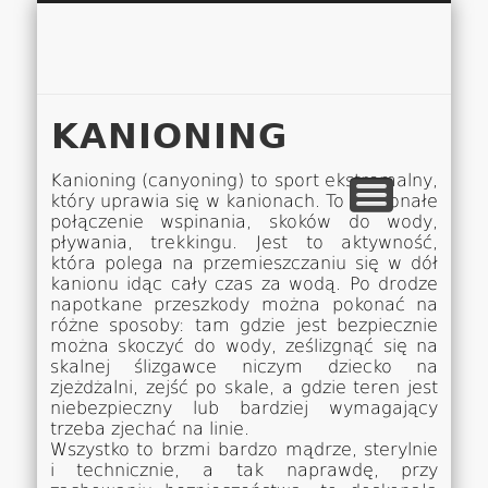
Łukasz 
WSPÓŁPRACA
EUROPA A-M
EUROPA N-Z
AMERYKA
KONTAKT
OCEANIA
AFRYKA
O NAS
MAPA
AZJA
KANIONING
Kanioning (canyoning) to sport ekstremalny,
który uprawia się w kanionach. To doskonałe
połączenie wspinania, skoków do wody,
pływania, trekkingu. Jest to aktywność,
która polega na przemieszczaniu się w dół
kanionu idąc cały czas za wodą. Po drodze
napotkane przeszkody można pokonać na
różne sposoby: tam gdzie jest bezpiecznie
można skoczyć do wody, ześlizgnąć się na
skalnej ślizgawce niczym dziecko na
zjeżdżalni, zejść po skale, a gdzie teren jest
niebezpieczny lub bardziej wymagający
trzeba zjechać na linie.
Wszystko to brzmi bardzo mądrze, sterylnie
i technicznie, a tak naprawdę, przy