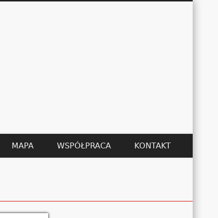
Łukasz Kędzier
MAPA
WSPÓŁPRACA
KONTAKT