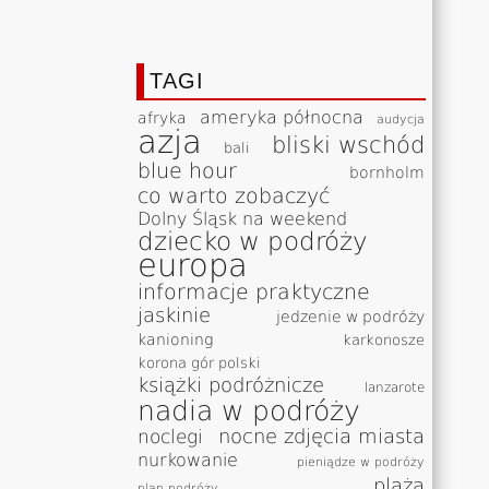
TAGI
ameryka północna
afryka
audycja
azja
bliski wschód
bali
blue hour
bornholm
co warto zobaczyć
Dolny Śląsk na weekend
dziecko w podróży
europa
informacje praktyczne
jaskinie
jedzenie w podróży
kanioning
karkonosze
korona gór polski
książki podróżnicze
lanzarote
nadia w podróży
nocne zdjęcia miasta
noclegi
nurkowanie
pieniądze w podróży
plaża
plan podróży