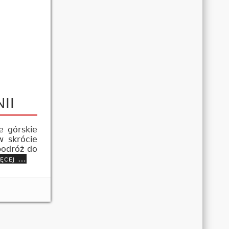
II
e górskie
w skrócie
 podróż do
ięcej …