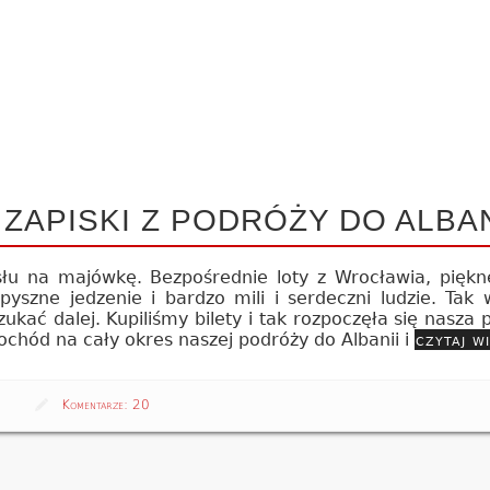
 ZAPISKI Z PODRÓŻY DO ALBAN
słu na majówkę. Bezpośrednie loty z Wrocławia, piękn
yszne jedzenie i bardzo mili i serdeczni ludzie. Tak 
ukać dalej. Kupiliśmy bilety i tak rozpoczęła się nasza
ochód na cały okres naszej podróży do Albanii i
czytaj w
Komentarze:
20