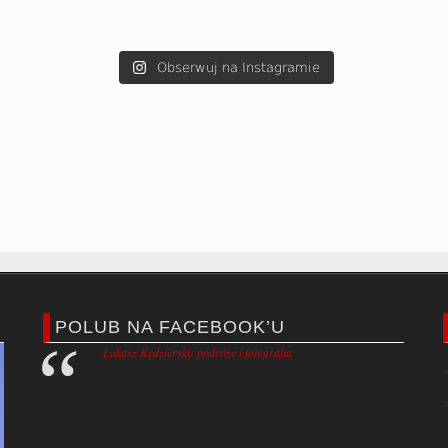
Obserwuj na Instagramie
POLUB NA FACEBOOK’U
Łukasz Kędzierski: podróże i fotografia