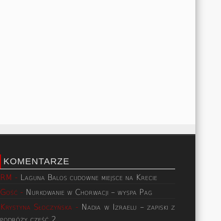
KOMENTARZE
RM
-
Laguna Balos cudowne miejsce na Krecie
Gość
-
Nurkowanie w Chorwacji – wyspa Pag
Krystyna Słoczyńska
-
Nadia w Izraelu – zapiski z
podróży część 2