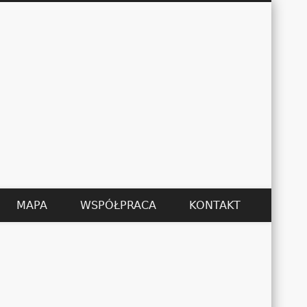
Łukasz Kędzier
MAPA
WSPÓŁPRACA
KONTAKT