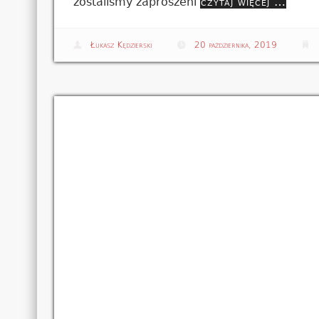
zostaliśmy zaproszeni
czytaj więcej …
Łukasz Kędzierski
20 października, 2019