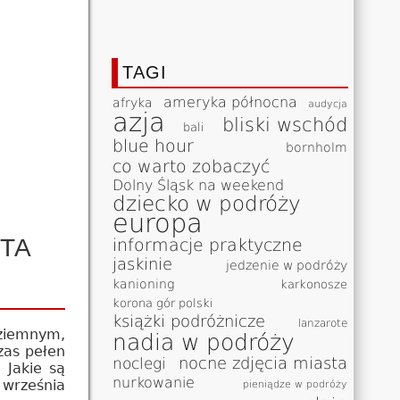
TAGI
ameryka północna
afryka
audycja
azja
bliski wschód
bali
blue hour
bornholm
co warto zobaczyć
Dolny Śląsk na weekend
dziecko w podróży
europa
TA
informacje praktyczne
jaskinie
jedzenie w podróży
kanioning
karkonosze
korona gór polski
książki podróżnicze
lanzarote
dziemnym,
nadia w podróży
zas pełen
nocne zdjęcia miasta
noclegi
 Jakie są
nurkowanie
 września
pieniądze w podróży