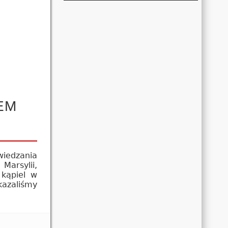
EM
wiedzania
arsylii,
 kąpiel w
kazaliśmy