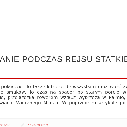
ANIE PODCZAS REJSU STATKI
go pokładzie. To także lub przede wszystkim możliwość z
ego smaków. To czas na spacer po starym porcie w M
ie, przejażdżka rowerem wzdłuż wybrzeża w Palmie,
iwianie Wiecznego Miasta. W poprzednim artykule po
włochy
Komentarze:
8