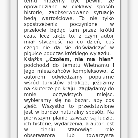
temu możemy być pewni, że
opowiedziane w ciekawy sposób
historie, zaobserwowane sytuacje
będą wartościowe. To nie tylko
spostrzeżenia poczynione w
przelocie będąc tam przez krótki
czas, lecz także to, z czym autor
miał styczność na co dzień, coś
czego nie da się doświadczyć w
pigułce podczas krótkiego wyjazdu.
Książka
„Czołem, nie ma hien”
podchodzi do tematu Wietnamu i
jego mieszkańców kompleksowo. Z
autorem odwiedzamy popularne
wśród turystów atrakcje, jeździmy
na skuterze po kraju i zaglądamy do
mniej oczywistych miejsc,
wybieramy się na bazar, aby coś
zjeść. Wszystko to przedstawione
jest w bardzo naturalny sposób. Na
pierwszym planie zawsze są ludzie,
ich historie, wydarzenia, a autor jest
w cieniu stanowiąc rolę
obserwatora lub towarzysza