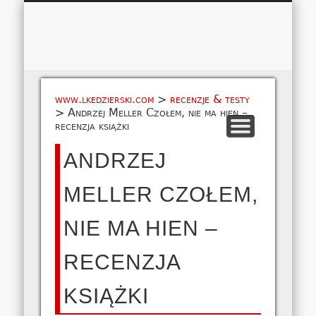
Łukasz 
WSPÓŁPRACA
EUROPA A-M
EUROPA N-Z
AMERYKA
KONTAKT
OCEANIA
AFRYKA
O NAS
MAPA
AZJA
www.lkedzierski.com
>
recenzje & testy
>
Andrzej Meller Czołem, nie ma hien –
recenzja książki
ANDRZEJ
MELLER CZOŁEM,
NIE MA HIEN –
RECENZJA
KSIĄŻKI