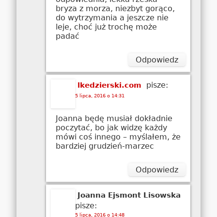
bryza z morza, niezbyt gorąco,
do wytrzymania a jeszcze nie
leje, choć już trochę może
padać
Odpowiedz
pisze:
lkedzierski.com
5 lipca, 2016 o 14:31
Joanna będę musiał dokładnie
poczytać, bo jak widzę każdy
mówi coś innego – myślałem, że
bardziej grudzień-marzec
Odpowiedz
Joanna Ejsmont Lisowska
pisze:
5 lipca, 2016 o 14:48