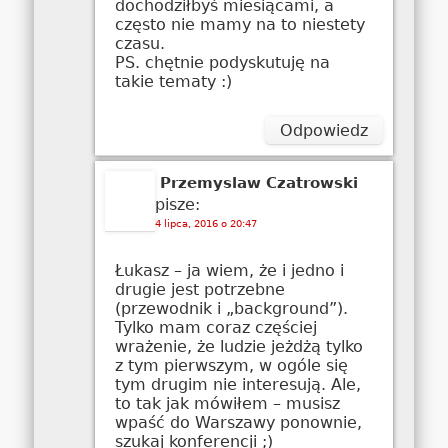
dochodziłbyś miesiącami, a
często nie mamy na to niestety
czasu.
PS. chętnie podyskutuję na
takie tematy :)
Odpowiedz
Przemyslaw Czatrowski
pisze:
4 lipca, 2016 o 20:47
Łukasz – ja wiem, że i jedno i
drugie jest potrzebne
(przewodnik i „background”).
Tylko mam coraz częściej
wrażenie, że ludzie jeżdżą tylko
z tym pierwszym, w ogóle się
tym drugim nie interesują. Ale,
to tak jak mówiłem – musisz
wpaść do Warszawy ponownie,
szukaj konferencji ;)