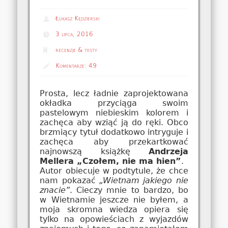
Łukasz Kędzierski
3 lipca, 2016
recenzje & testy
Komentarze:
49
Prosta, lecz ładnie zaprojektowana
okładka przyciąga swoim
pastelowym niebieskim kolorem i
zachęca aby wziąć ją do ręki. Obco
brzmiący tytuł dodatkowo intryguje i
zachęca aby przekartkować
najnowszą książkę
Andrzeja
Mellera „Czołem, nie ma hien”
.
Autor obiecuje w podtytule, że chce
nam pokazać
„Wietnam jakiego nie
znacie”
. Cieczy mnie to bardzo, bo
w Wietnamie jeszcze nie byłem, a
moja skromna wiedza opiera się
tylko na opowieściach z wyjazdów