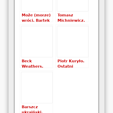
Palestyny
książki
recenzja
książki
Może (morze)
Tomasz
wróci. Bartek
Michniewicz.
Sabela –
Chrobot.
recenzja
Życie
książki
najzwyklejszych
ludzi świata –
recenzja
ksiazki
Beck
Piotr Kuryło.
Weathers.
Ostatni
Everest. Na
maraton
pewną śmierć
recenzja
recenzja
książki
książki
Barszcz
ukraiński.