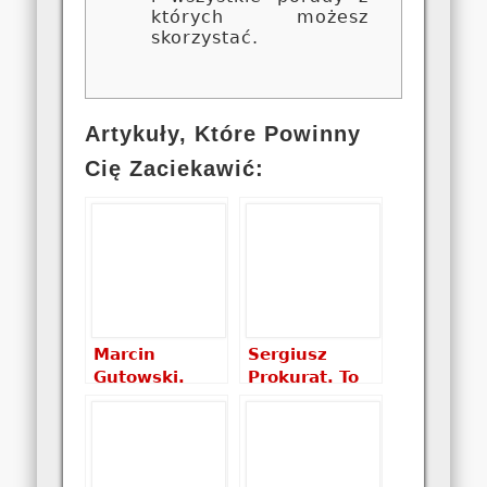
których możesz
skorzystać.
Artykuły, Które Powinny
Cię Zaciekawić:
Marcin
Sergiusz
Gutowski.
Prokurat. To
Święta
nie jest
ziemia.
miejsce dla
Opowieści z
gringo –
Izraela i
recenzja