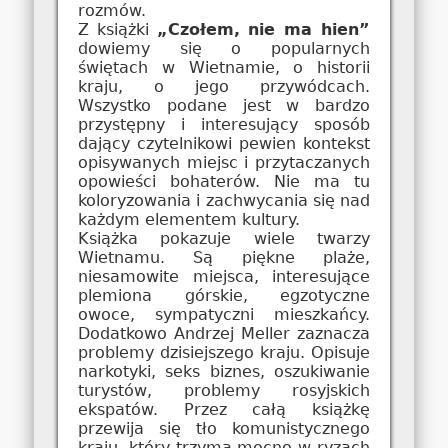
rozmów.
Z książki
„Czołem, nie ma hien”
dowiemy się o popularnych
świętach w Wietnamie, o historii
kraju, o jego przywódcach.
Wszystko podane jest w bardzo
przystępny i interesujący sposób
dający czytelnikowi pewien kontekst
opisywanych miejsc i przytaczanych
opowieści bohaterów. Nie ma tu
koloryzowania i zachwycania się nad
każdym elementem kultury.
Książka pokazuje wiele twarzy
Wietnamu. Są piękne plaże,
niesamowite miejsca, interesujące
plemiona górskie, egzotyczne
owoce, sympatyczni mieszkańcy.
Dodatkowo Andrzej Meller zaznacza
problemy dzisiejszego kraju. Opisuje
narkotyki, seks biznes, oszukiwanie
turystów, problemy rosyjskich
ekspatów. Przez całą książkę
przewija się tło komunistycznego
kraju, który trzyma mocno w ryzach