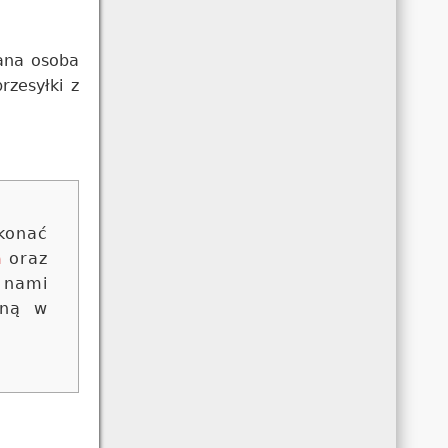
ana osoba
rzesyłki z
konać
m
oraz
 nami
oną w