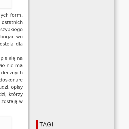
nych form,
ostatnich
 szybkiego
a bogactwo
ostoją dla
upia się na
wie nie ma
erdecznych
 doskonałe
dzi, opisy
zi, którzy
 zostają w
TAGI