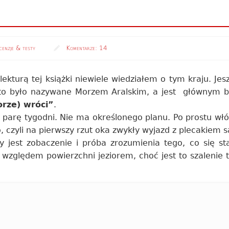
cenzje & testy
Komentarze:
14
lekturą tej książki niewiele wiedziałem o tym kraju. Jes
ęsto było nazywane Morzem Aralskim, a jest głównym
rze) wróci”
.
a parę tygodni. Nie ma określonego planu. Po prostu włó
o, czyli na pierwszy rzut oka zwykły wyjazd z plecakiem
est zobaczenie i próba zrozumienia tego, co się st
względem powierzchni jeziorem, choć jest to szalenie 