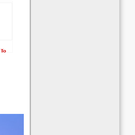
 To
la