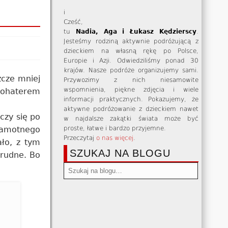
i
Cześć,
tu
Nadia, Aga i Łukasz Kędzierscy
.
Jesteśmy rodziną aktywnie podróżującą z
dzieckiem na własną rękę po Polsce,
Europie i Azji. Odwiedziliśmy ponad 30
krajów. Nasze podróże organizujemy sami.
zcze mniej
Przywozimy z nich niesamowite
wspomnienia, piękne zdjęcia i wiele
 bohaterem
informacji praktycznych. Pokazujemy, że
aktywne podróżowanie z dzieckiem nawet
czy się po
w najdalsze zakątki świata może być
proste, łatwe i bardzo przyjemne.
 samotnego
Przeczytaj
o nas więcej
.
ało, z tym
SZUKAJ NA BLOGU
trudne. Bo