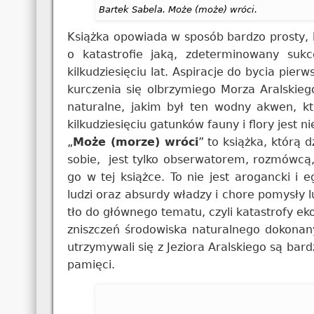
Bartek Sabela. Może (może) wróci.
Książka opowiada w sposób bardzo prosty, 
o katastrofie jaką, zdeterminowany sukc
kilkudziesięciu lat. Aspiracje do bycia pi
kurczenia się olbrzymiego Morza Aralskieg
naturalne, jakim był ten wodny akwen, któ
kilkudziesięciu gatunków fauny i flory jest n
„
Może (morze) wróci
” to książka, którą d
sobie, jest tylko obserwatorem, rozmówcą, 
go w tej książce. To nie jest arogancki i 
ludzi oraz absurdy władzy i chore pomysły l
tło do głównego tematu, czyli katastrofy eko
zniszczeń środowiska naturalnego dokonany
utrzymywali się z Jeziora Aralskiego są bard
pamięci.