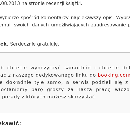
08.2013 na stronie recenzji książki.
wybierze spośród komentarzy najciekawszy opis. Wybr
email swoich danych umożliwiających zaadresowanie p
iek.
Serdecznie gratuluję.
 lub chcecie wypożyczyć samochód i chcecie do
stać z naszego dedykowanego linku do
booking.co
ie dokładnie tyle samo, a serwis podzieli się z
 dostaniemy parę groszy za naszą pracę włoż
e porady z których możesz skorzystać.
ekawić: