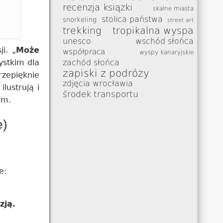
recenzja książki
skalne miasta
stolica państwa
snorkeling
street art
trekking
tropikalna wyspa
unesco
wschód słońca
i. „
Może
współpraca
wyspy kanaryjskie
ystkim dla
zachód słońca
zapiski z podróży
rzepięknie
zdjęcia wrocławia
lustrują i
środek transportu
am.
e)
e:
zją.