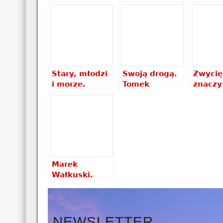
Stary, młodzi
Swoją drogą.
Zwycię
i morze.
Tomek
znaczy
Marcin
Michniewicz –
przeży
Jamkowski,
recenzja
lat póź
Jacek
książki
Aleksa
Wacławski –
Lwow 
recenzja
recenz
książki
książki
Marek
Wałkuski.
Wałkowanie
Ameryki
recenzja
książki
NEWSLETTER