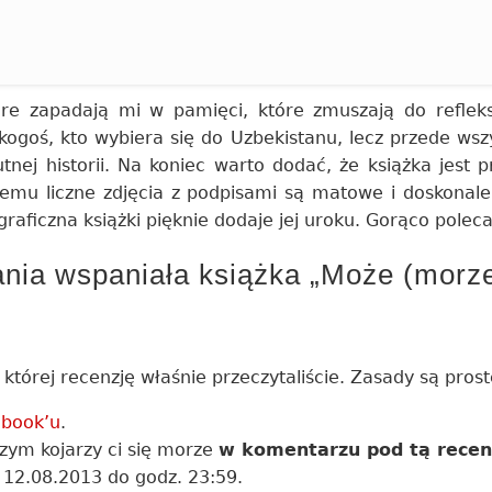
tóre zapadają mi w pamięci, które zmuszają do refleksj
 kogoś, kto wybiera się do Uzbekistanu, lecz przede wsz
tnej historii. Na koniec warto dodać, że książka jest p
mu liczne zdjęcia z podpisami są matowe i doskonale i
raficzna książki pięknie dodaje jej uroku. Gorąco polec
nia wspaniała książka „Może (morz
której recenzję właśnie przeczytaliście. Zasady są prost
ebook’u
.
zym kojarzy ci się morze
w komentarzu pod tą recen
12.08.2013 do godz. 23:59.