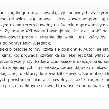
bez zbędnego moralizowania, czy cudownych stylistycz
esu człowiek, zaplanował i zrealizował w przeciągu 
erwszym eksporterem bawełny na świecie doprowadziły do
o. Żyjemy w XXI wieku i wydaje się, że taki „atak” n
ry dawał pracę i jedzenie dla wielu ludzi, który był 
ie do pomyślenia. A jednak.
zięki prostocie formy, czyta się doskonale. Autor nie sk
kimś, kto prowadzi czytelnika za rękę, lecz tak właści
egocentryczny styl Pałkiewicza. Książka ukazuje kraj, s
udzi znajdujących się u władzy. Całość daje czytelnikowi
logicznej, do której doprowadził człowiek. Komentarze lu
ch powstaniem plantacji bawełny, a także tragedie lud
zo proste, rzekłbym surowe, i to właśnie one najbardziej