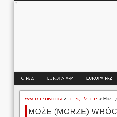
O NAS
EUROPA A-M
EUROPA N-Z
www.lkedzierski.com
>
recenzje & testy
>
Może (m
MOŻE (MORZE) WRÓCI