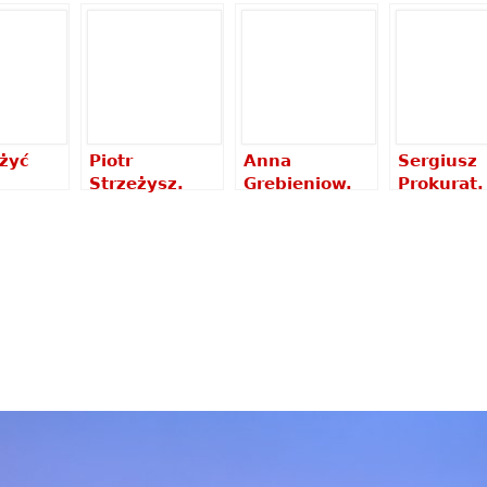
żyć
Piotr
Anna
Sergiusz
Strzeżysz.
Grebieniow.
Prokurat.
ć. 20
Campa w
Żagle nad
nie jest
niej.
sakwach,
pustynią
miejsce d
nder
czyli rowerem
recenzja
gringo –
–
na dach
książki
recenzja
ja
świata –
książki
recenzja
książki