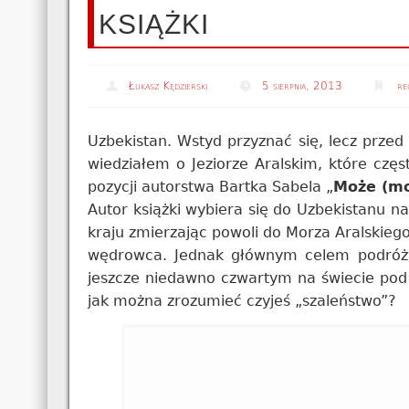
KSIĄŻKI
Łukasz Kędzierski
5 sierpnia, 2013
re
Uzbekistan. Wstyd przyznać się, lecz przed 
wiedziałem o Jeziorze Aralskim, które cz
pozycji autorstwa Bartka Sabela „
Może (mo
Autor książki wybiera się do Uzbekistanu n
kraju zmierzając powoli do Morza Aralskieg
wędrowca. Jednak głównym celem podróży j
jeszcze niedawno czwartym na świecie pod 
jak można zrozumieć czyjeś „szaleństwo”?