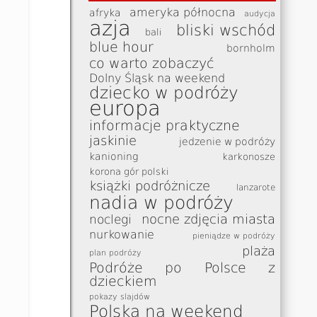
ameryka północna
afryka
audycja
azja
bliski wschód
bali
blue hour
bornholm
co warto zobaczyć
Dolny Śląsk na weekend
dziecko w podróży
europa
informacje praktyczne
jaskinie
jedzenie w podróży
kanioning
karkonosze
korona gór polski
książki podróżnicze
lanzarote
nadia w podróży
nocne zdjęcia miasta
noclegi
nurkowanie
pieniądze w podróży
plaża
plan podróży
Podróże po Polsce z
dzieckiem
pokazy slajdów
Polska na weekend