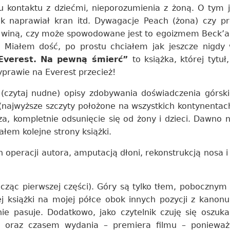
kontaktu z dziećmi, nieporozumienia z żoną. O tym 
jek naprawiał kran itd. Dywagacje Peach (żona) czy 
ej winą, czy może spowodowane jest to egoizmem Beck’a,
– Miałem dość, po prostu chciałem jak jeszcze nigdy 
Everest. Na pewną śmierć”
to książka, której tytuł
yprawie na Everest przecież!
 (czytaj nudne) opisy zdobywania doświadczenia górsk
najwyższe szczyty położone na wszystkich kontynentach
za, kompletnie odsunięcie się od żony i dzieci. Dawno 
ałem kolejne strony książki.
ch operacji autora, amputacją dłoni, rekonstrukcją nosa 
 licząc pierwszej części). Góry są tylko tłem, poboczn
 książki na mojej półce obok innych pozycji z kanonu 
nie pasuje. Dodatkowo, jako czytelnik czuję się oszuk
ej oraz czasem wydania – premiera filmu – ponieważ