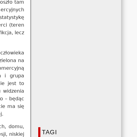
doszło tam
mercyjnych
tatystykę
rci (teren
kcja, lecz
człowieka
zielona na
komercyjną
n i grupa
ie jest to
u widzenia
ko – będąc
cie ma się
j.
ach, domu,
TAGI
i, niskiej