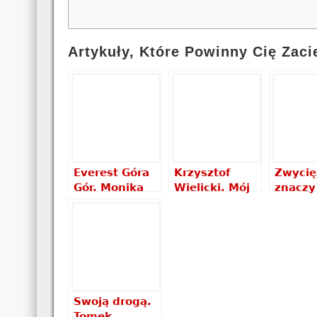
Artykuły, Które Powinny Cię Zaci
Everest Góra
Krzysztof
Zwycię
Gór. Monika
Wielicki. Mój
znaczy
Witkowska –
wybór.
przeży
recenzja
Wywiad-rzeka
lat póź
książki
– Piotr Drożdż
Aleksa
recenzja
Lwow 
książki
recenz
książki
Swoją drogą.
Tomek