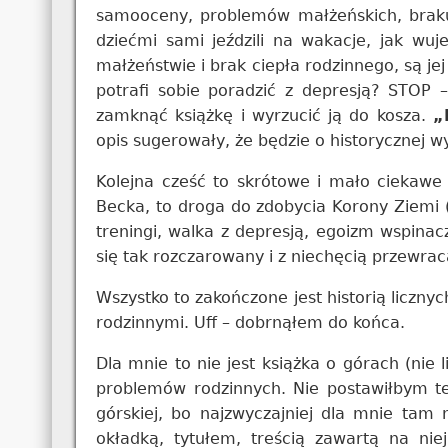
samooceny, problemów małżeńskich, braku 
dziećmi sami jeździli na wakacje, jak wu
małżeństwie i brak ciepła rodzinnego, są j
potrafi sobie poradzić z depresją? STOP 
zamknąć książkę i wyrzucić ją do kosza.
„
opis sugerowały, że będzie o historycznej w
Kolejna cześć to skrótowe i mało ciekawe
Becka, to droga do zdobycia Korony Ziemi (
treningi, walka z depresją, egoizm wspinac
się tak rozczarowany i z niechęcią przewrac
Wszystko to zakończone jest historią liczny
rodzinnymi. Uff – dobrnąłem do końca.
Dla mnie to nie jest książka o górach (nie
problemów rodzinnych. Nie postawiłbym tej
górskiej, bo najzwyczajniej dla mnie tam 
okładką, tytułem, treścią zawartą na ni