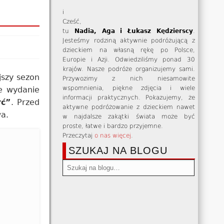
i
Cześć,
tu
Nadia, Aga i Łukasz Kędzierscy
.
Jesteśmy rodziną aktywnie podróżującą z
dzieckiem na własną rękę po Polsce,
Europie i Azji. Odwiedziliśmy ponad 30
krajów. Nasze podróże organizujemy sami.
jszy sezon
Przywozimy z nich niesamowite
wspomnienia, piękne zdjęcia i wiele
ie wydanie
informacji praktycznych. Pokazujemy, że
rć”
. Przed
aktywne podróżowanie z dzieckiem nawet
wa.
w najdalsze zakątki świata może być
proste, łatwe i bardzo przyjemne.
Przeczytaj
o nas więcej
.
SZUKAJ NA BLOGU