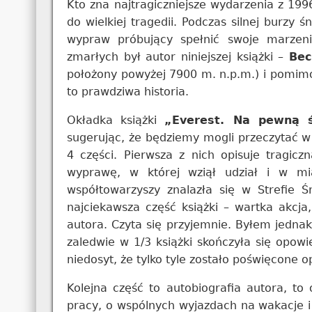
Kto zna najtragiczniejsze wydarzenia z 199
do wielkiej tragedii. Podczas silnej burzy ś
wypraw próbujący spełnić swoje marzeni
zmarłych był autor niniejszej książki –
Bec
położony powyżej 7900 m. n.p.m.) i pomimo 
to prawdziwa historia.
Okładka książki
„Everest. Na pewną 
sugerując, że będziemy mogli przeczytać w 
4 części. Pierwsza z nich opisuje tragic
wyprawę, w której wziął udział i w mi
współtowarzyszy znalazła się w Strefie Ś
najciekawsza część książki – wartka akcj
autora. Czyta się przyjemnie. Byłem jednak
zaledwie w 1/3 książki skończyła się opowi
niedosyt, że tylko tyle zostało poświęcone 
Kolejna część to autobiografia autora, to 
pracy, o wspólnych wyjazdach na wakacje i w