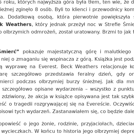
6 roku, których najwyższa góra była tłem, ten wie, że 
nieżnej zginęło 8 osób. Byli to klienci i przewodnicy ko
a. Dodatkową osobą, która pierwotnie powiększyła s
k Weathers
, który jednak przeżył noc w Strefie Śmie
olbrzymich odmrożeń, został uratowany. Brzmi to jak fi
śmierć”
pokazuje majestatyczną górę i malutkiego 
niej o zmaganiu się wspinacza z górą. Książka jest pod
zną wyprawę na Everest. Beck Weathers relacjonuje 
arę szczegółowo przedstawia feralny dzień, gdy o
mierci podczas olbrzymiej burzy śnieżnej. Jak dla mn
a, szczegółowo opisane wydarzenia – wszystko z punkt
 zdziwiony, że akcja w książce opisywana jest tak szyb
eść o tragedii rozgrywającej się na Evereście. Oczywiś
opisowi tych wydarzeń. Zastanawiałem się, co będzie dale
opowieść o jego żonie, rodzinie, przyjaciołach, dzieci
ycieczkach. W końcu to historia jego olbrzymiej depresj