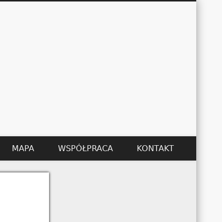
Łukasz Kędzier
MAPA
WSPÓŁPRACA
KONTAKT