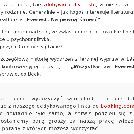
rzewodnim będzie
zdobywanie Everestu
, a nie spowie
 rodzinne. Generalnie – jak kogoś interesuje literatura
eathers’a „
Everest. Na pewną śmierć”
ilm – mam nadzieję, że zwiastun mnie nie oszukał i będ
tce u psychoanalityka.
zycji. Co o niej sądzicie?
 szczegółową historię wydarzeń z feralnej wypraw w 19
 kontrowersyjną pozycję –
„Wszystko za Everes
wyprawie, co Beck.
 lub chcecie wypożyczyć samochód i chcecie do
stać z naszego dedykowanego linku do
booking.co
ie dokładnie tyle samo, a serwis podzieli się z
 dostaniemy parę groszy za naszą pracę włoż
e porady z których możesz skorzystać.