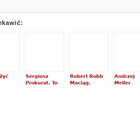
ekawić:
żyć
Sergiusz
Robert Robb
Andrzej
Prokurat. To
Maciąg.
Meller
ć. 20
nie jest
Tysiąc
Czołem, n
niej.
miejsce dla
szklanek
ma hien –
nder
gringo –
herbaty
recenzja
–
recenzja
recenzja
książki
ja
książki
książki