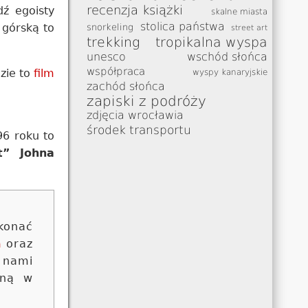
recenzja książki
dź egoisty
skalne miasta
stolica państwa
 górską to
snorkeling
street art
trekking
tropikalna wyspa
unesco
wschód słońca
współpraca
zie to
film
wyspy kanaryjskie
zachód słońca
zapiski z podróży
zdjęcia wrocławia
środek transportu
96 roku to
t” Johna
konać
m
oraz
 nami
oną w