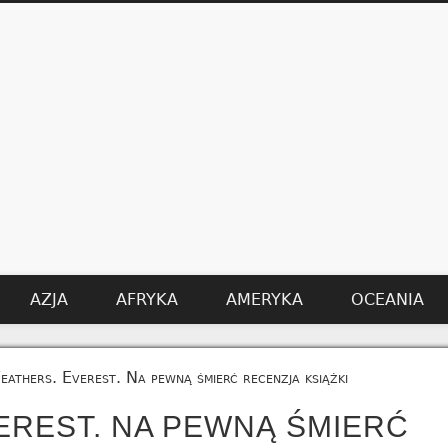
AZJA
AFRYKA
AMERYKA
OCEANIA
athers. Everest. Na pewną śmierć recenzja książki
EREST. NA PEWNĄ ŚMIERĆ