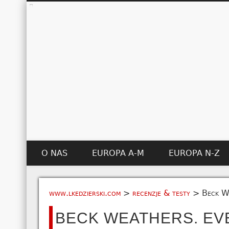
O NAS
EUROPA A-M
EUROPA N-Z
www.lkedzierski.com
>
recenzje & testy
>
Beck We
BECK WEATHERS. EV