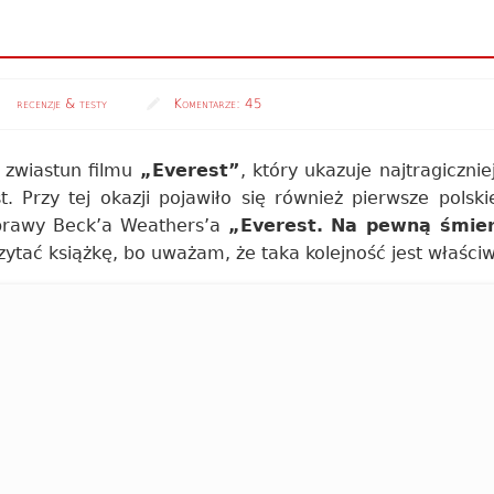
recenzje & testy
Komentarze:
45
 zwiastun filmu
„Everest”
, który ukazuje najtragicznie
. Przy tej okazji pojawiło się również pierwsze polsk
wyprawy Beck’a Weathers’a
„Everest. Na pewną śmie
ytać książkę, bo uważam, że taka kolejność jest właści