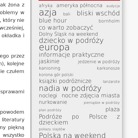
jak żona z
ameryka północna
afryka
audycja
azja
problemy w
bliski wschód
bali
blue hour
 który nie
bornholm
co warto zobaczyć
wcześniej,
Dolny Śląsk na weekend
, okładka i
dziecko w podróży
europa
informacje praktyczne
iego przez
jaskinie
jedzenie w podróży
), kolejne
kanioning
karkonosze
nie czułem
korona gór polski
książki podróżnicze
lanzarote
nadia w podróży
i sprawami
nocne zdjęcia miasta
noclegi
nurkowanie
pieniądze w podróży
plaża
plan podróży
ym powodem
Podróże po Polsce z
literatury
dzieckiem
any piękną
pokazy slajdów
Polska na weekend
 wszystko