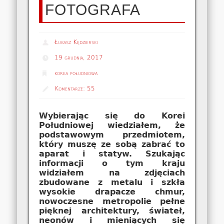
FOTOGRAFA
Łukasz Kędzierski
19 grudnia, 2017
korea południowa
Komentarze:
55
Wybierając się do Korei
Południowej wiedziałem, że
podstawowym przedmiotem,
który muszę ze sobą zabrać to
aparat i statyw. Szukając
informacji o tym kraju
widziałem na zdjęciach
zbudowane z metalu i szkła
wysokie drapacze chmur,
nowoczesne metropolie pełne
pięknej architektury, świateł,
neonów i mieniących się