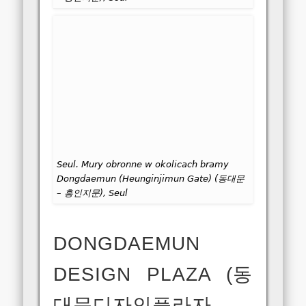
Seul. Mury obronne w okolicach bramy
Dongdaemun (Heunginjimun Gate) (동대문
– 흥인지문), Seul
DONGDAEMUN
DESIGN PLAZA (동
대문디자인플라자