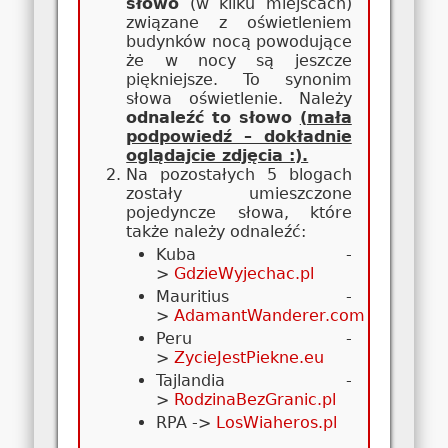
słowo
(w kilku miejscach)
związane z oświetleniem
budynków nocą powodujące
że w nocy są jeszcze
piękniejsze. To synonim
słowa oświetlenie. Należy
odnaleźć to słowo
(
mała
podpowiedź – dokładnie
oglądajcie zdjęcia :).
Na pozostałych 5 blogach
zostały umieszczone
pojedyncze słowa, które
także należy odnaleźć:
Kuba -
>
GdzieWyjechac.pl
Mauritius -
>
AdamantWanderer.com
Peru -
>
ZycieJestPiekne.eu
Tajlandia -
>
RodzinaBezGranic.pl
RPA ->
LosWiaheros.pl