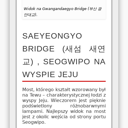
Widok na Gwangandaegyo Bridge (부산 광
안대교).
SAEYEONGYO
BRIDGE (새섬 새연
교) , SEOGWIPO NA
WYSPIE JEJU
Most, którego kształt wzorowany był
na Tewu – charakterystycznej łodzi z
wyspy Jeju. Wieczorem jest pięknie
podświetlony różnobarwnymi
lampami. Najlepszy widok na most
jest z okolic wejścia od strony portu
Seogwipo.