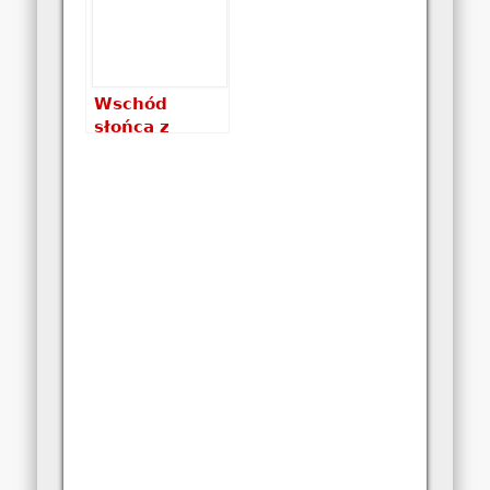
Wschód
słońca z
Sokolicy –
rozważania
fotografa
amatora