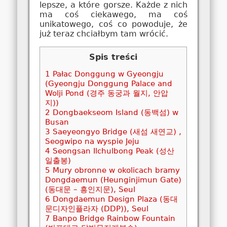
lepsze, a które gorsze. Każde z nich
ma coś ciekawego, ma coś
unikatowego, coś co powoduje, że
już teraz chciałbym tam wrócić.
Spis treści
1
Pałac Donggung w Gyeongju
(Gyeongju Donggung Palace and
Wolji Pond (경주 동궁과 월지, 안압
지))
2
Dongbaekseom Island (동백섬) w
Busan
3
Saeyeongyo Bridge (새섬 새연교) ,
Seogwipo na wyspie Jeju
4
Seongsan Ilchulbong Peak (성산
일출봉)
5
Mury obronne w okolicach bramy
Dongdaemun (Heunginjimun Gate)
(동대문 – 흥인지문), Seul
6
Dongdaemun Design Plaza (동대
문디자인플라자 (DDP)), Seul
7
Banpo Bridge Rainbow Fountain