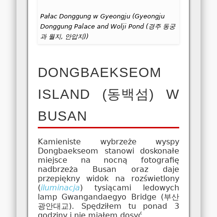
Pałac Donggung w Gyeongju (Gyeongju
Donggung Palace and Wolji Pond (경주 동궁
과 월지, 안압지))
DONGBAEKSEOM
ISLAND (동백섬) W
BUSAN
Kamieniste wybrzeże wyspy
Dongbaekseom stanowi doskonałe
miejsce na nocną fotografię
nadbrzeża Busan oraz daje
przepiękny widok na rozświetlony
(
iluminacja
) tysiącami ledowych
lamp Gwangandaegyo Bridge (부산
광안대교). Spędziłem tu ponad 3
godziny i nie miałem dosyć.