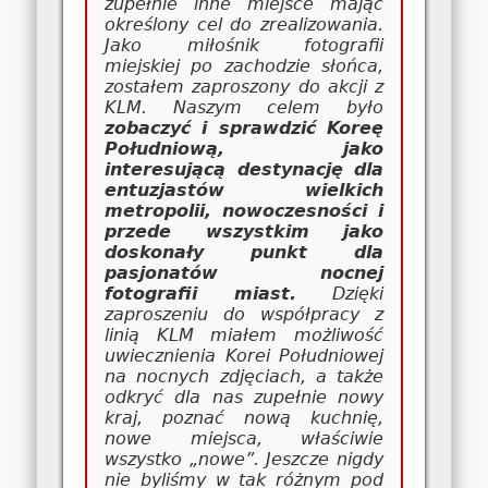
zupełnie inne miejsce mając
określony cel do zrealizowania.
Jako miłośnik fotografii
miejskiej po zachodzie słońca,
zostałem zaproszony do akcji z
KLM. Naszym celem było
zobaczyć i sprawdzić Koreę
Południową, jako
interesującą destynację dla
entuzjastów wielkich
metropolii, nowoczesności i
przede wszystkim jako
doskonały punkt dla
pasjonatów nocnej
fotografii miast.
Dzięki
zaproszeniu do współpracy z
linią KLM miałem możliwość
uwiecznienia Korei Południowej
na nocnych zdjęciach, a także
odkryć dla nas zupełnie nowy
kraj, poznać nową kuchnię,
nowe miejsca, właściwie
wszystko „nowe”. Jeszcze nigdy
nie byliśmy w tak różnym pod