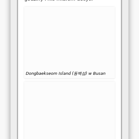
Dongbaekseom Island (동백섬) w Busan