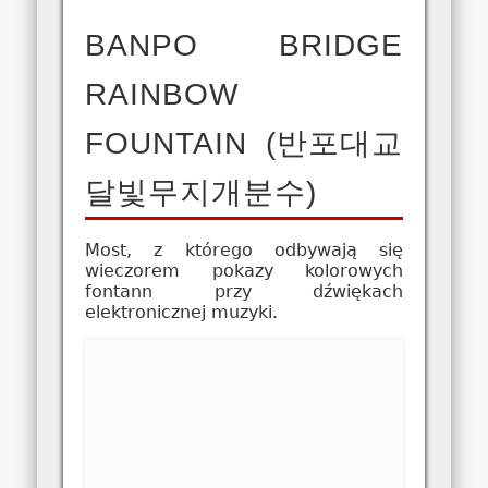
BANPO BRIDGE
RAINBOW
FOUNTAIN (반포대교
달빛무지개분수)
Most, z którego odbywają się
wieczorem pokazy kolorowych
fontann przy dźwiękach
elektronicznej muzyki.