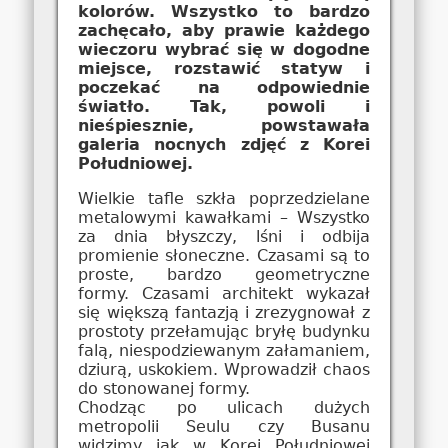
kolorów. Wszystko to bardzo
zachęcało, aby prawie każdego
wieczoru wybrać się w dogodne
miejsce, rozstawić statyw i
poczekać na odpowiednie
światło. Tak, powoli i
nieśpiesznie, powstawała
galeria nocnych zdjęć z Korei
Południowej.
Wielkie tafle szkła poprzedzielane
metalowymi kawałkami – Wszystko
za dnia błyszczy, lśni i odbija
promienie słoneczne. Czasami są to
proste, bardzo geometryczne
formy. Czasami architekt wykazał
się większą fantazją i zrezygnował z
prostoty przełamując bryłę budynku
falą, niespodziewanym załamaniem,
dziurą, uskokiem. Wprowadził chaos
do stonowanej formy.
Chodząc po ulicach dużych
metropolii Seulu czy Busanu
widzimy jak w Korei Południowej