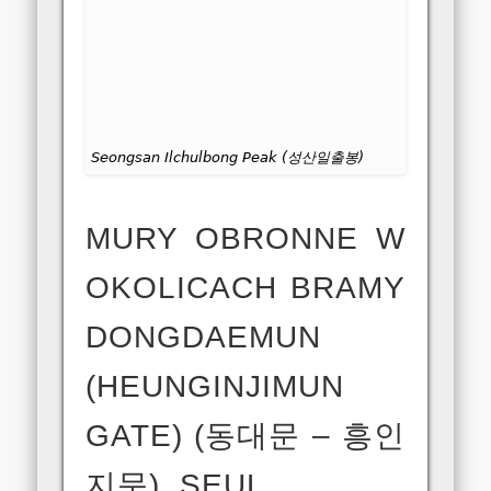
Seongsan Ilchulbong Peak (성산일출봉)
MURY OBRONNE W
OKOLICACH BRAMY
DONGDAEMUN
(HEUNGINJIMUN
GATE) (동대문 – 흥인
지문), SEUL