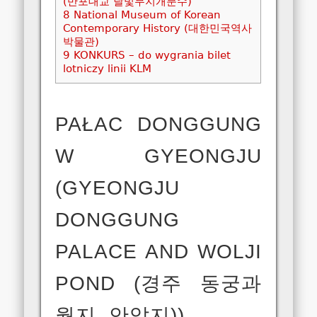
(반포대교 달빛무지개분수)
8
National Museum of Korean
Contemporary History (대한민국역사
박물관)
9
KONKURS – do wygrania bilet
lotniczy linii KLM
PAŁAC DONGGUNG
W GYEONGJU
(GYEONGJU
DONGGUNG
PALACE AND WOLJI
POND (경주 동궁과
월지, 안압지))