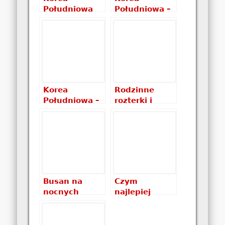
Południowa
Południowa –
noclegi –
informacje
gdzie spać i
praktyczne
co wybrać?
Korea
Rodzinne
Południowa –
rozterki i
zapiski z
trudności
podróży
fotografa
Busan na
Czym
nocnych
najlepiej
zdjęciach
podróżować
po Korei
Południowej?