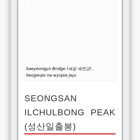
Saeyeongyo Bridge (새섬 새연교) ,
Seogwipo na wyspie Jeju
SEONGSAN
ILCHULBONG PEAK
(성산일출봉)