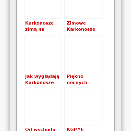
Karkonosze
Zimowe
zimą na
Karkonosze
zdjęciach
na parę chwil
Jak wyglądają
Piękno
Karkonosze
nocnych
nocą? Nocne
Karkonoszy
zdjęcia
na zimowych
Karkonoszy
zdjęciach
Od wschodu
KGP#6