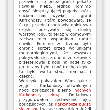
przewinie się przez grań i pokaże
kawałek nieba. Jednak pomimo
dosyć niesprzyjającej pogody, która
chciała nas wywiać z grani
Karkonoszy, która powodowała, że
filtry i przednia soczewka obiektywu
często pokrywała się cienką
warstwą lodu, to teraz w domowym
zaciszu miło wspominam tamte
chwile. Pomimo że trzeba było
chronić sprzęt przed warunkami
meteorologicznymi, że wszystko
pokrywało się szronem, że człowiek
przestępował z nogi na nogę tylko
po to, aby było, choć trochę cieplej,
to było warto stać, marznąć i
czekać.
Wcześniej pokazałem Wam galerię
zdjęć z Karkonoszy utrwalonych
nocą pokazującą piękno
nocnych
Karkonoszy zimą
. Dodatkowo
przygotowałem zestawienie ujęć
pokazujących jak
Karkonosze budzą
się ze snu
i wstaje nowy dzień. Jeżeli