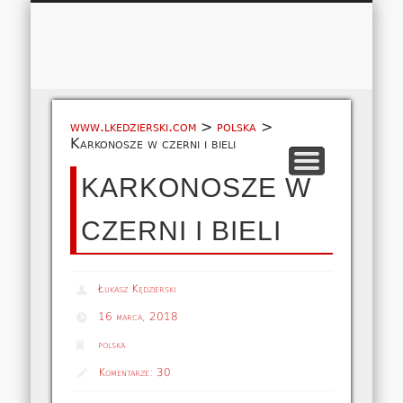
Łukasz 
WSPÓŁPRACA
EUROPA A-M
EUROPA N-Z
AMERYKA
KONTAKT
OCEANIA
AFRYKA
O NAS
MAPA
AZJA
www.lkedzierski.com
>
polska
>
Karkonosze w czerni i bieli
KARKONOSZE W
CZERNI I BIELI
Łukasz Kędzierski
16 marca, 2018
polska
Komentarze:
30