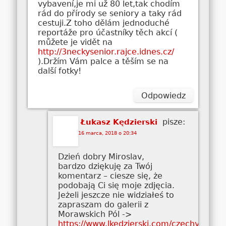
vybavení,je mi už 80 let,tak chodím
rád do přírody se seniory a taky rád
cestuji.Z toho dělám jednoduché
reportáže pro účastníky těch akcí (
můžete je vidět na
http://3neckysenior.rajce.idnes.cz/
).Držím Vám palce a těším se na
další fotky!
Odpowiedz
pisze:
Łukasz Kędzierski
16 marca, 2018 o 20:34
Dzień dobry Miroslav,
bardzo dziękuję za Twój
komentarz – ciesze się, że
podobają Ci się moje zdjęcia.
Jeżeli jeszcze nie widziałeś to
zapraszam do galerii z
Morawskich Pól ->
https://www.lkedzierski.com/czechy/mora