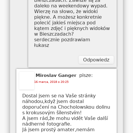
Bieszczadach. Zawsze są za
daleko na weekendowy wypad.
Wierzę na słowo, że widoki
piękne. A możesz konkretnie
polecić jakieś miejsca pod
kątem zdjęć i pięknych widoków
w Bieszczadach?
serdecznie pozdrawiam
łukasz
Odpowiedz
pisze:
Miroslav Ganger
16 marca, 2018 o 20:25
Dostal jsem se na Vaše stránky
náhodou,když jsem dostal
doporučení na Chocholowskou dolinu
s krokusovým šílenstvím!
A jsem rád,že mohu vidět Vaše další
nádherné fotografie.
Já jsem prostý amater,nemám