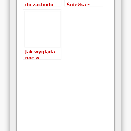
do zachodu
Śnieżka –
słońca w
Królowa
Karkonoszach
Karkonoszy
Jak wygląda
noc w
Karkonoszach?