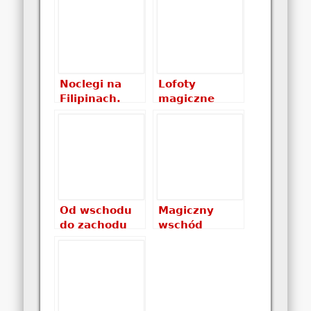
magiczne
chwile
wieczoru
Noclegi na
Lofoty
Filipinach.
magiczne
Gdzie spać na
miejsce na
Filipinach?
końcu świata
Które noclegi
wybrać? Ile
kosztują?
Od wschodu
Magiczny
do zachodu
wschód
słońca w
słońca nad
Karkonoszach
jeziorem Bled