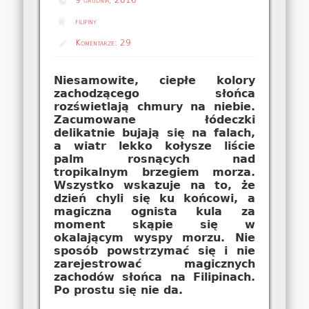
filipiny
Komentarze:
29
Niesamowite, ciepłe kolory
zachodzącego słońca
rozświetlają chmury na niebie.
Zacumowane łódeczki
delikatnie bujają się na falach,
a wiatr lekko kołysze liście
palm rosnących nad
tropikalnym brzegiem morza.
Wszystko wskazuje na to, że
dzień chyli się ku końcowi, a
magiczna ognista kula za
moment skąpie się w
okalającym wyspy morzu. Nie
sposób powstrzymać się i nie
zarejestrować magicznych
zachodów słońca na Filipinach.
Po prostu się nie da.