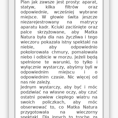
Plan jak zawsze jest prosty: aparat,
statyw, kilka filtrów oraz
odpowiednie, wcześniej wybrane
miejsce. W głowie świta jeszcze
niezarejestrowany na matrycy
aparatu kadr. Kciuki zaciśnięte oraz
palce skrzyżowane, aby Matka
Natura była dla nas życzliwa i tego
wieczoru pokazała istny spektakl na
niebie, aby odpowiednio
pokolorowała chmury, pomalowała
niebo i odbicie w morzu. Jeżeli będą
spełnione te warunki, to tylko i
wyłącznie wystarczy, abyśmy byli w
odpowiednim miejscu i o
odpowiednim czasie. Nic więcej od
nas nie zależy.
Jednym wystarczy, aby być i móc
podziwiać na własne oczy, aby czuć
ostatni powiew ciepłego wiatru na
swoich policzkach, aby móc
obserwować to, co Matka Natura
przygotowała na wieczorny
spektakl. Dla innych to trochę za