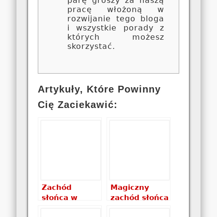
parę groszy za naszą
pracę włożoną w
rozwijanie tego bloga
i wszystkie porady z
których możesz
skorzystać.
Artykuły, Które Powinny
Cię Zaciekawić:
Zachód
Magiczny
słońca w
zachód słońca
Bagan –
na Langkawi