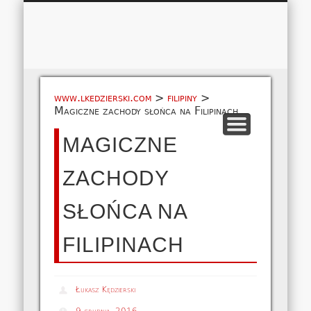
Łukasz 
WSPÓŁPRACA
EUROPA A-M
EUROPA N-Z
AMERYKA
KONTAKT
OCEANIA
AFRYKA
O NAS
MAPA
AZJA
www.lkedzierski.com
>
filipiny
>
Magiczne zachody słońca na Filipinach
MAGICZNE
ZACHODY
SŁOŃCA NA
FILIPINACH
Łukasz Kędzierski
9 grudnia, 2016