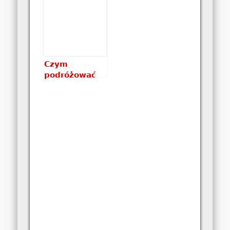
na plaży
Czym
podróżować
po Filipinach?
Autobus,
łodzie,
promy,
skutery,
samolot? Co
wybrać?