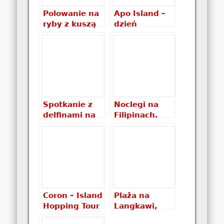
Polowanie na
Apo Island –
ryby z kuszą
dzień
na Pamilacan
powszedni na
tropikalnej
wyspie
Spotkanie z
Noclegi na
delfinami na
Filipinach.
Pamilacanie
Gdzie spać na
Filipinach?
Które noclegi
wybrać? Ile
kosztują?
Coron – Island
Plaża na
Hopping Tour
Langkawi,
A
czyli maluch