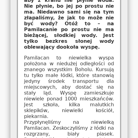
aby z kranu nie płynie woda.
Nie płynie, bo jej po prostu nie
ma. Niedawno sami się na tym
złapaliśmy, że jak to może nie
być wody? Otóż to – na
Pamilacanie po prostu nie ma
bieżącej, słodkiej wody. Jest
tylko bezkres słonej wody
oblewający dookoła wyspę.
Pamilacan to niewielka wyspa
położona w niedużej odległości od
znanego wszystkim Boholu. Kursują
tu tylko małe łódki, które stanowią
jedyny środek transportu dla
miejscowych, aby dostać się na
stały ląd. Wyspę zamieszkuje
niewiele ponad 1000 mieszkańców.
Jest szkoła, kilka malutkich
sklepików, niewielki kościół,
piekarnia.
Przypłynęliśmy na niewielką
Pamilacan. Zeskoczyliśmy z łódki na
rozgrzany, biały piasek.