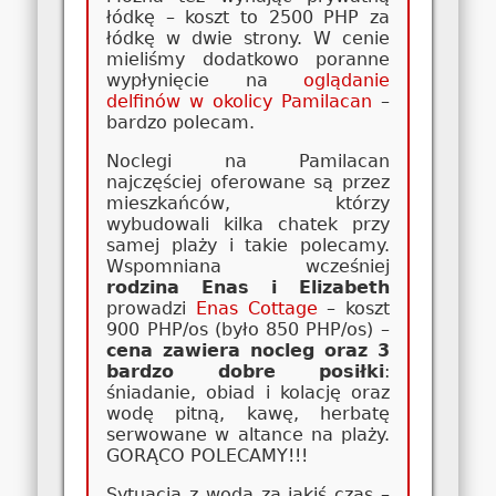
łódkę – koszt to 2500 PHP za
łódkę w dwie strony. W cenie
mieliśmy dodatkowo poranne
wypłynięcie na
oglądanie
delfinów w okolicy Pamilacan
–
bardzo polecam.
Noclegi na Pamilacan
najczęściej oferowane są przez
mieszkańców, którzy
wybudowali kilka chatek przy
samej plaży i takie polecamy.
Wspomniana wcześniej
rodzina Enas i Elizabeth
prowadzi
Enas Cottage
– koszt
900 PHP/os (było 850 PHP/os) –
cena zawiera nocleg oraz 3
bardzo dobre posiłki
:
śniadanie, obiad i kolację oraz
wodę pitną, kawę, herbatę
serwowane w altance na plaży.
GORĄCO POLECAMY!!!
Sytuacja z wodą za jakiś czas –