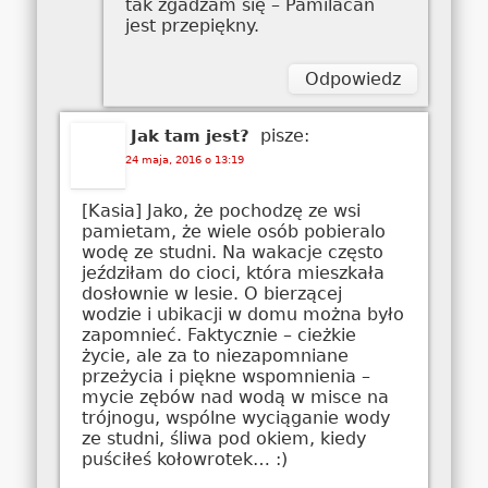
tak zgadzam się – Pamilacan
jest przepiękny.
Odpowiedz
pisze:
Jak tam jest?
24 maja, 2016 o 13:19
[Kasia] Jako, że pochodzę ze wsi
pamietam, że wiele osób pobieralo
wodę ze studni. Na wakacje często
jeździłam do cioci, która mieszkała
dosłownie w lesie. O bierzącej
wodzie i ubikacji w domu można było
zapomnieć. Faktycznie – cieżkie
życie, ale za to niezapomniane
przeżycia i piękne wspomnienia –
mycie zębów nad wodą w misce na
trójnogu, wspólne wyciąganie wody
ze studni, śliwa pod okiem, kiedy
puściłeś kołowrotek… :)