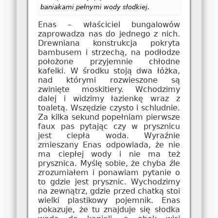
baniakami pełnymi wody słodkiej.
Enas – właściciel bungalowów
zaprowadza nas do jednego z nich.
Drewniana konstrukcja pokryta
bambusem i strzechą, na podłodze
położone przyjemnie chłodne
kafelki. W środku stoją dwa łóżka,
nad którymi rozwieszone są
zwinięte moskitiery. Wchodzimy
dalej i widzimy łazienkę wraz z
toaletą. Wszędzie czysto i schludnie.
Za kilka sekund popełniam pierwsze
faux pas pytając czy w prysznicu
jest ciepła woda. Wyraźnie
zmieszany Enas odpowiada, że nie
ma ciepłej wody i nie ma też
prysznica. Myślę sobie, że chyba źle
zrozumiałem i ponawiam pytanie o
to gdzie jest prysznic. Wychodzimy
na zewnątrz, gdzie przed chatką stoi
wielki plastikowy pojemnik. Enas
pokazuje, że tu znajduje się słodka