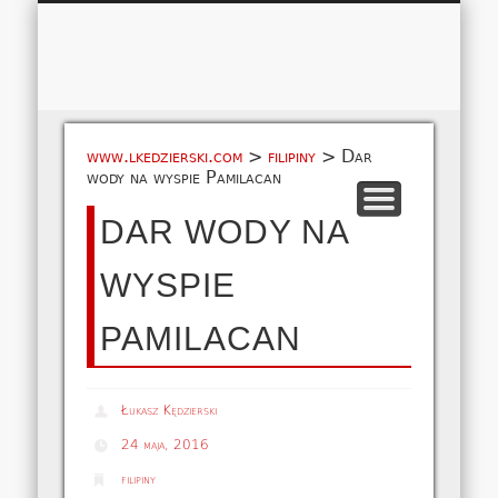
Łukasz 
WSPÓŁPRACA
EUROPA A-M
EUROPA N-Z
AMERYKA
KONTAKT
OCEANIA
AFRYKA
O NAS
MAPA
AZJA
www.lkedzierski.com
>
filipiny
>
Dar
wody na wyspie Pamilacan
DAR WODY NA
WYSPIE
PAMILACAN
Łukasz Kędzierski
24 maja, 2016
filipiny