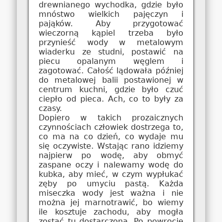
drewnianego wychodka, gdzie było
mnóstwo wielkich pajęczyn i
pająków. Aby przygotować
wieczorną kąpiel trzeba było
przynieść wody w metalowym
wiaderku ze studni, postawić na
piecu opalanym węglem i
zagotować. Całość lądowała później
do metalowej balii postawionej w
centrum kuchni, gdzie było czuć
ciepło od pieca. Ach, co to były za
czasy.
Dopiero w takich prozaicznych
czynnościach człowiek dostrzega to,
co ma na co dzień, co wydaje mu
się oczywiste. Wstając rano idziemy
najpierw po wodę, aby obmyć
zaspane oczy i nalewamy wodę do
kubka, aby mieć, w czym wypłukać
zęby po umyciu pastą. Każda
miseczka wody jest ważna i nie
można jej marnotrawić, bo wiemy
ile kosztuje zachodu, aby mogła
zostać tu dostarczona. Po powrocie