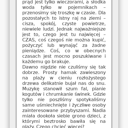
prąd jest tylko wieczorami, a słodka
woda tylko w pojemnikach –
przenosimy się troszkę w czasie. Dla
pozostałych to istny raj na ziemi –
cisza, spokój, czyste powietrze,
niewiele ludzi. Jednak najważniejsze
jest to, czego jest tu najwięcej –
CZAS, coś czegoś nie można kupić,
pożyczyć lub wynająć za żadne
pieniądze. Coś, co w obecnych
czasach jest mocno poszukiwane i
każdemu go brakuje.
Dawno nigdzie nie czuliśmy się tak
dobrze. Prosty hamak zawieszony
na plaży w cieniu rozłożystego
drzewa delikatnie bujał nas do snu.
Muzykę stanowił szum fal, pianie
kogutów i chrumkanie świnek. Gdzie
tylko nie poszliśmy spotykaliśmy
same uśmiechnięte i życzliwe osoby
zainteresowane przybyszami. Nadia
miała dookoła siebie grono dzieci, z
którymi beztrosko bawiła się na
plaży. Czego chcieć więcej?