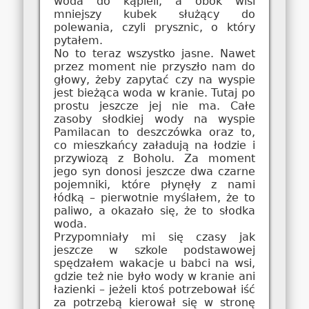
woda do kąpieli, a obok wisi
mniejszy kubek służący do
polewania, czyli prysznic, o który
pytałem.
No to teraz wszystko jasne. Nawet
przez moment nie przyszło nam do
głowy, żeby zapytać czy na wyspie
jest bieżąca woda w kranie. Tutaj po
prostu jeszcze jej nie ma. Całe
zasoby słodkiej wody na wyspie
Pamilacan to deszczówka oraz to,
co mieszkańcy załadują na łodzie i
przywiozą z Boholu. Za moment
jego syn donosi jeszcze dwa czarne
pojemniki, które płynęły z nami
łódką – pierwotnie myślałem, że to
paliwo, a okazało się, że to słodka
woda.
Przypomniały mi się czasy jak
jeszcze w szkole podstawowej
spędzałem wakacje u babci na wsi,
gdzie też nie było wody w kranie ani
łazienki – jeżeli ktoś potrzebował iść
za potrzebą kierował się w stronę