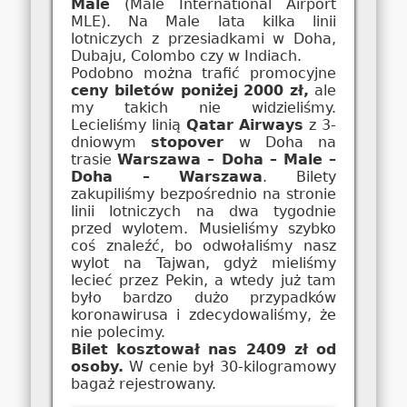
Male
(Malé International Airport
MLE). Na Male lata kilka linii
lotniczych z przesiadkami w Doha,
Dubaju, Colombo czy w Indiach.
Podobno można trafić promocyjne
ceny biletów poniżej 2000 zł,
ale
my takich nie widzieliśmy.
Lecieliśmy linią
Qatar Airways
z 3-
dniowym
stopover
w Doha na
trasie
Warszawa – Doha – Male –
Doha – Warszawa
. Bilety
zakupiliśmy bezpośrednio na stronie
linii lotniczych na dwa tygodnie
przed wylotem. Musieliśmy szybko
coś znaleźć, bo odwołaliśmy nasz
wylot na Tajwan, gdyż mieliśmy
lecieć przez Pekin, a wtedy już tam
było bardzo dużo przypadków
koronawirusa i zdecydowaliśmy, że
nie polecimy.
Bilet kosztował nas 2409 zł od
osoby.
W cenie był 30-kilogramowy
bagaż rejestrowany.