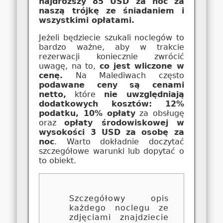
najdroższy 85 USD za noc za
naszą trójkę ze śniadaniem i
wszystkimi opłatami.
Jeżeli będziecie szukali noclegów to
bardzo ważne, aby w trakcie
rezerwacji koniecznie zwrócić
uwagę, na to,
co jest wliczone w
cenę.
Na Malediwach często
podawane ceny są cenami
netto,
które
nie uwzględniają
dodatkowych kosztów: 12%
podatku, 10% opłaty
za obsługę
oraz
opłaty środowiskowej w
wysokości 3 USD za osobę za
noc
. Warto dokładnie doczytać
szczegółowe warunki lub dopytać o
to obiekt.
Szczegółowy opis
każdego noclegu ze
zdjęciami znajdziecie