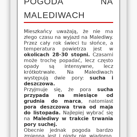
POGODA NA
MALEDIWACH
Mieszkańcy uważają, że nie ma
złego czasu na wyjazd na Malediwy.
Przez cały rok świeci tu słońce, a
temperatura powietrza jest w
okolicach 28-30 stopni.
Czasami
może trochę popadać, lecz często
opady są intensywne, lecz
krótkotrwałe. Na Malediwach
występują dwie pory:
sucha i
deszczowa.
Przyjmuje się, że pora
sucha
przypada na miesiące od
grudnia do marca
, natomiast
pora deszczowa trwa od maja
do listopada.
Najlepiej wybrać się
na
Malediwy w trakcie trwania
pory suchej.
Obecnie jednak pogoda bardzo
zmienna jest i nigdy nie wiadomo,