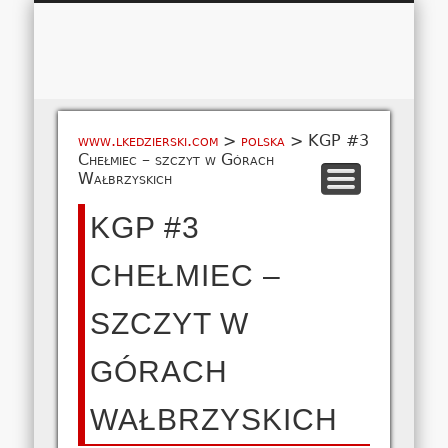
Łukasz 
WSPÓŁPRACA
EUROPA A-M
EUROPA N-Z
AMERYKA
KONTAKT
OCEANIA
AFRYKA
O NAS
MAPA
AZJA
www.lkedzierski.com
>
polska
>
KGP #3
Chełmiec – szczyt w Górach
Wałbrzyskich
KGP #3
CHEŁMIEC –
SZCZYT W
GÓRACH
WAŁBRZYSKICH