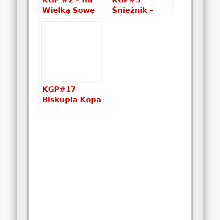
KGP #2 – na
KGP#5
Wielką Sowę
Śnieżnik –
by się szło…
dotychczas
najdłuższa
trasa
KGP#17
Biskupia Kopa
– Góry
Opawskie –
polecany
szlak, opis
wejścia,
informacje