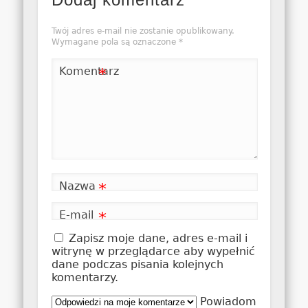
Twój adres e-mail nie zostanie opublikowany.
Wymagane pola są oznaczone
*
Komentarz
*
Nazwa
*
E-mail
*
Zapisz moje dane, adres e-mail i
witrynę w przeglądarce aby wypełnić
dane podczas pisania kolejnych
komentarzy.
Powiadom