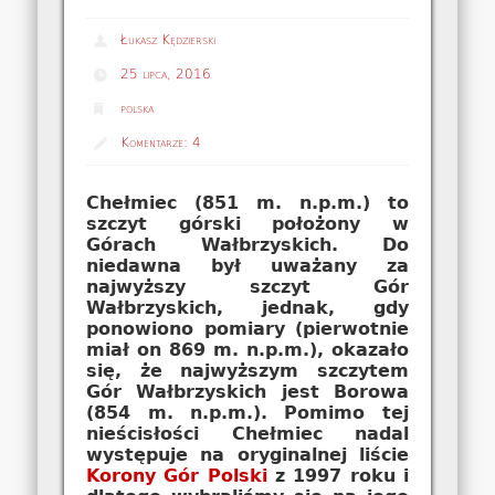
Łukasz Kędzierski
25 lipca, 2016
polska
Komentarze:
4
Chełmiec (851 m. n.p.m.) to
szczyt górski położony w
Górach Wałbrzyskich. Do
niedawna był uważany za
najwyższy szczyt Gór
Wałbrzyskich, jednak, gdy
ponowiono pomiary (pierwotnie
miał on 869 m. n.p.m.), okazało
się, że najwyższym szczytem
Gór Wałbrzyskich jest Borowa
(854 m. n.p.m.). Pomimo tej
nieścisłości Chełmiec nadal
występuje na oryginalnej liście
Korony Gór Polski
z 1997 roku i