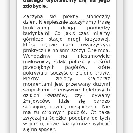
dlatego wybraliśmy się na jego
zdobycie.
Zaczyna się piękny, słoneczny
dzień. Nieśpiesznie zaczynamy trasę
brukowaną drogą pomiędzy
budynkami. Co jakiś czas mijamy
górnicze stacje drogi krzyżowej,
która będzie nam towarzyszyła
praktycznie na sam szczyt Chełmca.
Wchodzimy na niesamowicie
malowniczy szlak położony pośród
przepięknych pagórów, które
pokrywają soczyście zielone trawy.
Piękny, zielony krajobraz
momentami jest przerwany dużymi
skupiskami intensywnie fioletowych
dzikich kwiatów, czyli dywany
żmijowców. Idzie się bardzo
spokojnie, powoli, nieśpiesznie. Nie
ma tu stromych podejść. Ot taka
zwyczajna ścieżka podobna do tych
w parku, gdzie każdy może wybrać
się na spacer.