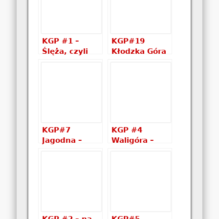
KGP #1 –
KGP#19
Ślęża, czyli
Kłodzka Góra
pierwszy
– przyjemny
szczyt
szlak na
zdobyty
szczyt i wieża
widokowa –
Góry Bardzkie
KGP#7
KGP #4
Jagodna –
Waligóra –
nudny szczyt
Najostrzejsze
i wielka
podejście w
wyżerka
KGP?