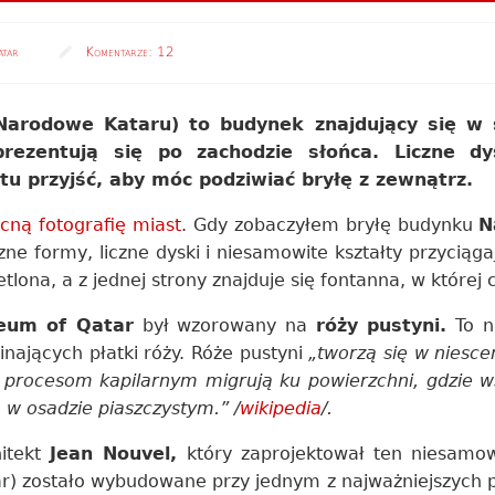
atar
Komentarze:
12
rodowe Kataru) to budynek znajdujący się w s
 prezentują się po zachodzie słońca. Liczne d
tu przyjść, aby móc podziwiać bryłę z zewnątrz.
cną fotografię miast
. Gdy zobaczyłem bryłę budynku
N
ne formy, liczne dyski i niesamowite kształty przyciąga
tlona, a z jednej strony znajduje się fontanna, w której 
eum of Qatar
był wzorowany na
róży pustyni.
To ni
nających płatki róży. Róże pustyni
„tworzą się w niesc
i procesom kapilarnym migrują ku powierzchni, gdzie 
 w osadzie piaszczystym.” /
wikipedia
/.
hitekt
Jean Nouvel,
który zaprojektował ten niesamo
) zostało wybudowane przy jednym z najważniejszych p