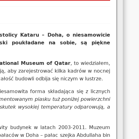
tolicy Kataru – Doha, o niesamowicie
yski poukładane na sobie, są piękne
ational Museum of Qatar
, to wiedziałem,
ją, aby zarejestrować kilka kadrów w nocnej
całość budowli odbija się niczym w lustrze.
esamowita forma składająca się z licznych
ementowanym piasku tuż poniżej powierzchni
wskutek wysokiej temperatury odparowują, a
wity budynek w latach 2003-2011. Muzeum
ałaców w Doha – pałac szejka Abdullaha bin