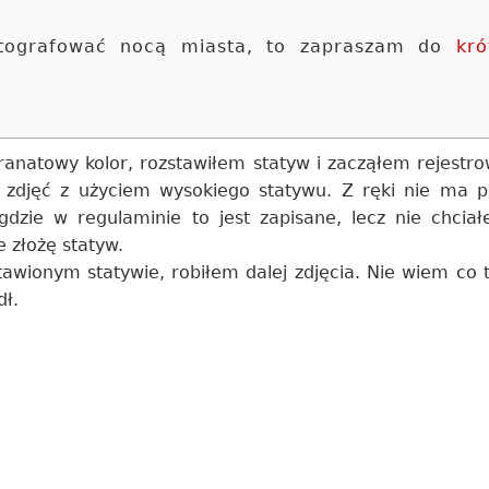
 fotografować nocą miasta, to zapraszam do
kró
anatowy kolor, rozstawiłem statyw i zacząłem rejestro
tu zdjęć z użyciem wysokiego statywu. Z ręki nie ma 
gdzie w regulaminie to jest zapisane, lecz nie chcia
e złożę statyw.
tawionym statywie, robiłem dalej zdjęcia. Nie wiem co 
dł.