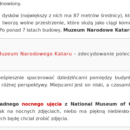
odnowiony.
y i dysków (największy z nich ma 87 metrów średnicy), 
e tworzą wolne przestrzenie, które służą jako ciągi kom
 Po ponad 7 latach budowy,
Muzeum Narodowe Kataru
 Muzeum Narodowego Kataru
– zdecydowanie pole
ieśpiesznie spacerować dziedzińcami pomiędzy budynk
żnej perspektywy. Miejscami jest on niski, a czasami
 żadnego
nocnego ujęcia
z National Museum of Q
 jak na nocnych zdjęciach, niebo ma piękną niebies
ch będę chciał zrobić zdjęcia.