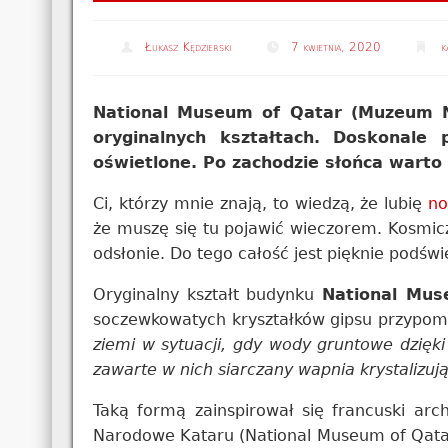
Łukasz Kędzierski
7 kwietnia, 2020
k
National Museum of Qatar (Muzeum Na
oryginalnych kształtach. Doskonale
oświetlone. Po zachodzie słońca warto 
Ci, którzy mnie znają, to wiedzą, że lubię
no
że muszę się tu pojawić wieczorem. Kosmicz
odsłonie. Do tego całość jest pięknie podświe
Oryginalny kształt budynku
National Mus
soczewkowatych kryształków gipsu przypomi
ziemi w sytuacji, gdy wody gruntowe dzięk
zawarte w nich siarczany wapnia krystalizują
Taką formą zainspirował się francuski arc
Narodowe Kataru (National Museum of Qatar