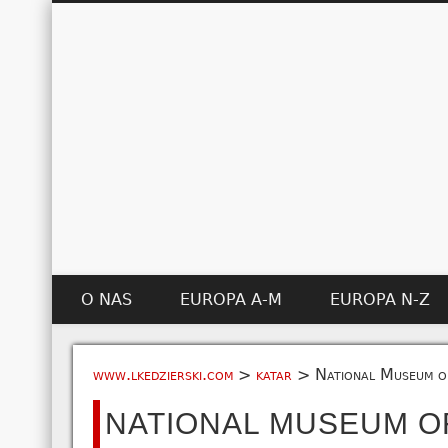
O NAS
EUROPA A-M
EUROPA N-Z
www.lkedzierski.com
>
katar
>
National Museum o
NATIONAL MUSEUM O