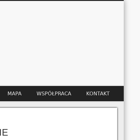
Łukasz Kędzier
MAPA
WSPÓŁPRACA
KONTAKT
IE