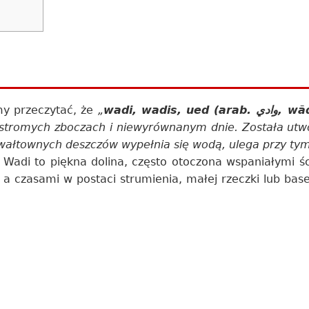
y przeczytać, że
„
wadi, wad
 o stromych zboczach i niewyrównanym dnie. Została ut
wałtownych deszczów wypełnia się wodą, ulega przy tym
 Wadi to piękna dolina, często otoczona wspaniałymi śc
a czasami w postaci strumienia, małej rzeczki lub base