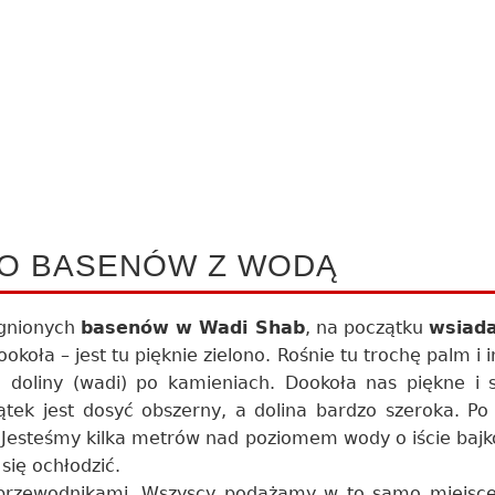
DO BASENÓW Z WODĄ
agnionych
basenów w Wadi Shab
, na początku
wsiada
oła – jest tu pięknie zielono. Rośnie tu trochę palm i i
doliny (wadi) po kamieniach. Dookoła nas piękne i st
tek jest dosyć obszerny, a dolina bardzo szeroka. Po ja
 Jesteśmy kilka metrów nad poziomem wody o iście bajk
się ochłodzić.
i przewodnikami. Wszyscy podążamy w to samo miejsce