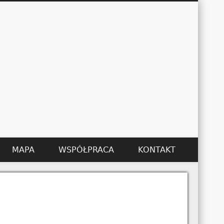
Łukasz Kędzier
MAPA
WSPÓŁPRACA
KONTAKT