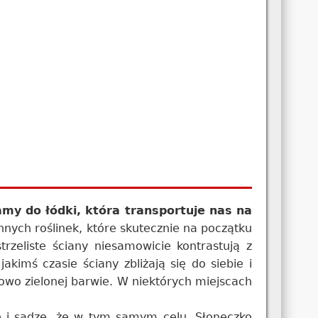
my do łódki, która transportuje nas na
nnych roślinek, które skutecznie na początku
rzeliste ściany niesamowicie kontrastują z
kimś czasie ściany zbliżają się do siebie i
owo zielonej barwie. W niektórych miejscach
 i sądzę, że w tym samym celu. Słoneczko