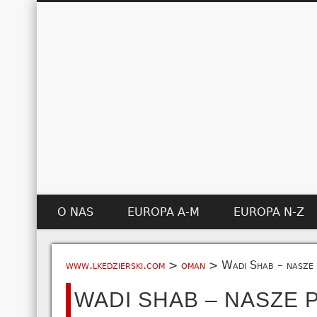
O NAS
EUROPA A-M
EUROPA N-Z
www.lkedzierski.com
>
oman
>
Wadi Shab – nasze 
WADI SHAB – NASZE 