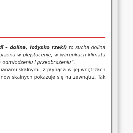
is, ued (arab. وادي, wādī – dolina, łożysko rzeki)
to sucha dolina
worzona w plejstocenie, w warunkach klimatu
 odmłodzeniu i przeobrażeniu”
.
ianami skalnymi, z płynącą w jej wnętrzach
nów skalnych pokazuje się na zewnątrz. Tak