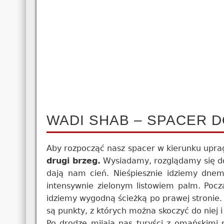
WADI SHAB – SPACER 
Aby rozpocząć nasz spacer w kierunku upr
drugi brzeg.
Wysiadamy, rozglądamy się dook
dają nam cień. Nieśpiesznie idziemy dnem 
intensywnie zielonym listowiem palm. Począ
idziemy wygodną ścieżką po prawej stronie.
są punkty, z których można skoczyć do niej i 
Po drodze mijają nas turyści z omańskim