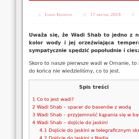
Łukasz Kędzierski
17 kwietnia, 2019
Uważa się, że Wadi Shab to jedno z n
kolor wody i jej orzeźwiająca tempe
sympatycznie spędzić popołudnie i cie
Skoro to nasze pierwsze wadi w Omanie, to 
do końca nie wiedzieliśmy, co to jest.
Spis treści
1
Co to jest wadi?
2
Wadi Shab – spacer do basenów z wodą
3
Wadi Shab – przyjemność kąpania się w b
4
Wadi Shab – dojście do jaskini
4.1
Dojście do jaskini w telegraficznym sk
4.2
Dojście do jaskini z Nadią