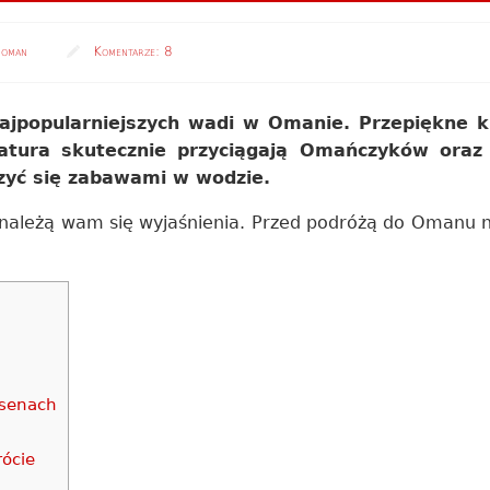
oman
Komentarze:
8
ajpopularniejszych wadi w Omanie. Przepiękne k
ratura skutecznie przyciągają Omańczyków oraz
szyć się zabawami w wodzie.
należą wam się wyjaśnienia. Przed podróżą do Omanu nie
asenach
rócie