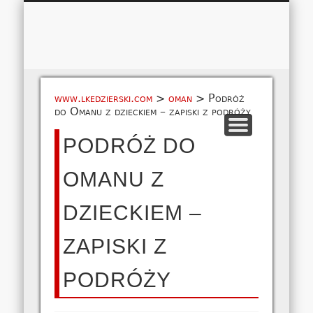
Łukasz 
WSPÓŁPRACA
EUROPA A-M
EUROPA N-Z
AMERYKA
KONTAKT
OCEANIA
AFRYKA
O NAS
MAPA
AZJA
www.lkedzierski.com
>
oman
>
Podróż
do Omanu z dzieckiem – zapiski z podróży
PODRÓŻ DO
OMANU Z
DZIECKIEM –
ZAPISKI Z
PODRÓŻY