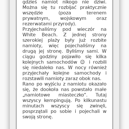
gdzieś namiot nikogo nie dziwi.
Można się tu rozbijać praktycznie
wszędzie (poza terenem
prywatnym, wojskowym oraz
rezerwatami przyrody).
Przyjechaliśmy pod wieczór na
White Beach. Z jednej strony
szerokiej plaży były już rozbite
namioty, więc pojechaliśmy na
drugą jej stronę. Byliśmy sami. W
ciągu godziny pojawiło się kilka
kolejnych samochodów 😉 i rozbili
się niedaleko nas. W nocy również
przyjechały kolejne samochody i
rozstawili namioty zaraz obok nas.
Rano po wyjściu z namiotu okazało
się, że dookoła nas powstało małe
„namiotowe miasteczko”. Tutaj
wszyscy kempingują. Po kilkunastu
minutach wszyscy się zwinęli,
posprzątali po sobie i pojechali w
swoją stronę.