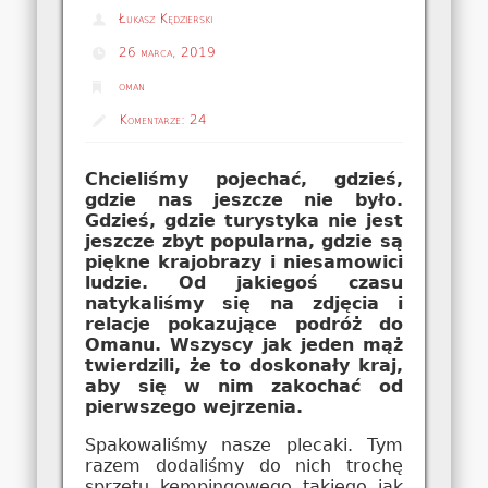
Łukasz Kędzierski
26 marca, 2019
oman
Komentarze:
24
Chcieliśmy pojechać, gdzieś,
gdzie nas jeszcze nie było.
Gdzieś, gdzie turystyka nie jest
jeszcze zbyt popularna, gdzie są
piękne krajobrazy i niesamowici
ludzie. Od jakiegoś czasu
natykaliśmy się na zdjęcia i
relacje pokazujące podróż do
Omanu. Wszyscy jak jeden mąż
twierdzili, że to doskonały kraj,
aby się w nim zakochać od
pierwszego wejrzenia.
Spakowaliśmy nasze plecaki. Tym
razem dodaliśmy do nich trochę
sprzętu kempingowego takiego jak