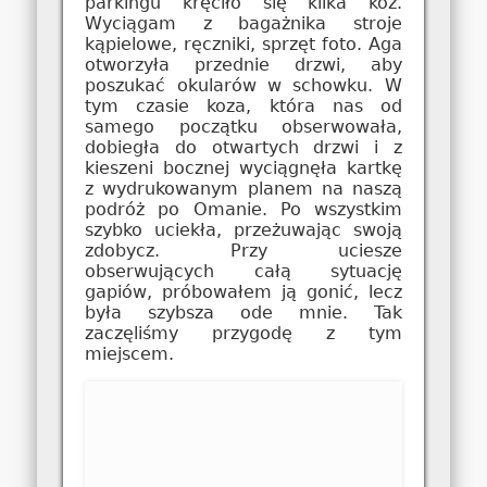
parkingu kręciło się kilka kóz.
Wyciągam z bagażnika stroje
kąpielowe, ręczniki, sprzęt foto. Aga
otworzyła przednie drzwi, aby
poszukać okularów w schowku. W
tym czasie koza, która nas od
samego początku obserwowała,
dobiegła do otwartych drzwi i z
kieszeni bocznej wyciągnęła kartkę
z wydrukowanym planem na naszą
podróż po Omanie. Po wszystkim
szybko uciekła, przeżuwając swoją
zdobycz. Przy uciesze
obserwujących całą sytuację
gapiów, próbowałem ją gonić, lecz
była szybsza ode mnie. Tak
zaczęliśmy przygodę z tym
miejscem.