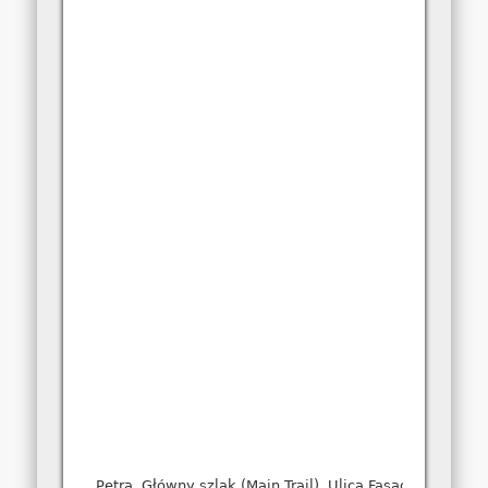
Petra. Główny szlak (Main Trail). Ulica Fasad.