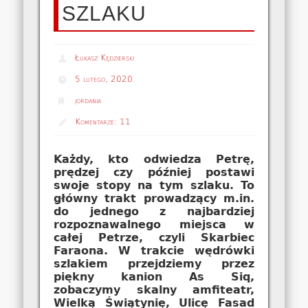
SZLAKU
Łukasz Kędzierski
5 lutego, 2020
jordania
Komentarze:
11
Każdy, kto odwiedza Petrę,
prędzej czy później postawi
swoje stopy na tym szlaku. To
główny trakt prowadzący m.in.
do jednego z najbardziej
rozpoznawalnego miejsca w
całej Petrze, czyli Skarbiec
Faraona. W trakcie wędrówki
szlakiem przejdziemy przez
piękny kanion As Siq,
zobaczymy skalny amfiteatr,
Wielką Świątynię, Ulicę Fasad