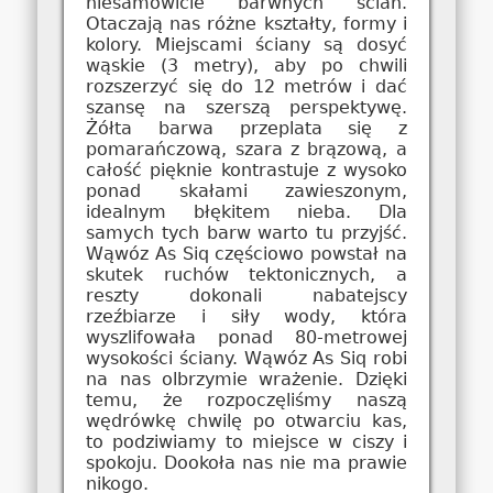
niesamowicie barwnych ścian.
Otaczają nas różne kształty, formy i
kolory. Miejscami ściany są dosyć
wąskie (3 metry), aby po chwili
rozszerzyć się do 12 metrów i dać
szansę na szerszą perspektywę.
Żółta barwa przeplata się z
pomarańczową, szara z brązową, a
całość pięknie kontrastuje z wysoko
ponad skałami zawieszonym,
idealnym błękitem nieba. Dla
samych tych barw warto tu przyjść.
Wąwóz As Siq częściowo powstał na
skutek ruchów tektonicznych, a
reszty dokonali nabatejscy
rzeźbiarze i siły wody, która
wyszlifowała ponad 80-metrowej
wysokości ściany. Wąwóz As Siq robi
na nas olbrzymie wrażenie. Dzięki
temu, że rozpoczęliśmy naszą
wędrówkę chwilę po otwarciu kas,
to podziwiamy to miejsce w ciszy i
spokoju. Dookoła nas nie ma prawie
nikogo.