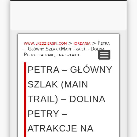
Łukasz 
WSPÓŁPRACA
EUROPA A-M
EUROPA N-Z
AMERYKA
KONTAKT
OCEANIA
AFRYKA
O NAS
MAPA
AZJA
www.lkedzierski.com
>
jordania
>
Petra
– Główny Szlak (Main Trail) – Dolina
Petry – atrakcje na szlaku
PETRA – GŁÓWNY
SZLAK (MAIN
TRAIL) – DOLINA
PETRY –
ATRAKCJE NA