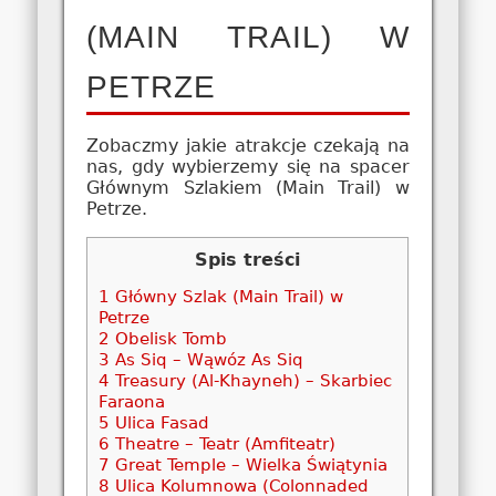
(MAIN TRAIL) W
PETRZE
Zobaczmy jakie atrakcje czekają na
nas, gdy wybierzemy się na spacer
Głównym Szlakiem (Main Trail) w
Petrze.
Spis treści
1
Główny Szlak (Main Trail) w
Petrze
2
Obelisk Tomb
3
As Siq – Wąwóz As Siq
4
Treasury (Al-Khayneh) – Skarbiec
Faraona
5
Ulica Fasad
6
Theatre – Teatr (Amfiteatr)
7
Great Temple – Wielka Świątynia
8
Ulica Kolumnowa (Colonnaded