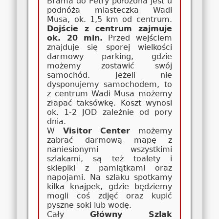
Brama do Petry położona jest u
podnóża miasteczka Wadi
Musa, ok. 1,5 km od centrum.
Dojście z centrum zajmuje
ok. 20 min.
Przed wejściem
znajduje się sporej wielkości
darmowy parking, gdzie
możemy zostawić swój
samochód. Jeżeli nie
dysponujemy samochodem, to
z centrum Wadi Musa możemy
złapać taksówkę. Koszt wynosi
ok. 1-2 JOD zależnie od pory
dnia.
W
Visitor Center
możemy
zabrać darmową mapę z
naniesionymi wszystkimi
szlakami, są też toalety i
sklepiki z pamiątkami oraz
napojami. Na szlaku spotkamy
kilka knajpek, gdzie będziemy
mogli coś zdjęć oraz kupić
pyszne soki lub wodę.
Cały
Główny Szlak