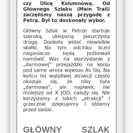
czy Ulicę Kolumnową. Od
Głównego Szlaku (Main Trail)
zaczęliśmy naszą przygodę z
Petrą. Był to doskonały wybór.
Główny Szlak w Petrze startuje
szeroką, uklepaną piaszczystą
drogą. Dookoła widać niewielkie
skałki. Na tym odcinku liczni
naganiacze będą próbowali
namówić Was na skorzystanie z
„darmowej” przejażdżki na koniu
pod same wrota wąwozu As Siq. Na
końcu tej wątpliwej atrakcji często
okazuje się, że niby była
„darmowa”, ale napiwek, nie
mniejszy od X JOD, należy się. Nie
korzystamy z takich „atrakcji” i
grzecznie dziękujemy i idziemy
przed siebie.
GŁÓWNY SZLAK