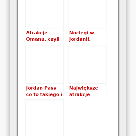
marsjański
krajobraz
Jordanii
Atrakcje
Noclegi w
Omanu, czyli
Jordanii.
co warto
Gdzie spać w
zobaczyć w
Jordanii?
Omanie
Które noclegi
wybrać i ile
kosztują?
Jordan Pass –
Największe
co to takiego i
atrakcje
jak można
Wietnamu,
zaoszczędzić
czyli co warto
pieniądze
zobaczyć w
Wietnamie