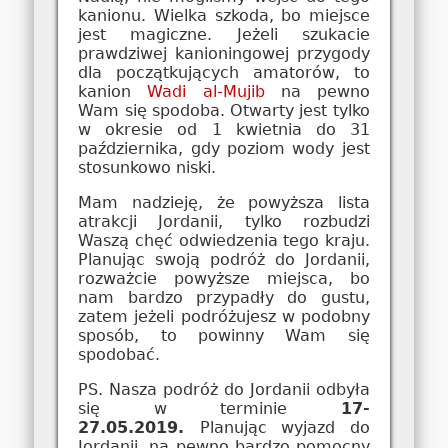
kanionu. Wielka szkoda, bo miejsce
jest magiczne. Jeżeli szukacie
prawdziwej kanioningowej przygody
dla początkujących amatorów, to
kanion
Wadi al-Mujib
na pewno
Wam się spodoba. Otwarty jest tylko
w okresie od 1 kwietnia do 31
października, gdy poziom wody jest
stosunkowo niski.
Mam nadzieję, że powyższa lista
atrakcji Jordanii, tylko rozbudzi
Waszą chęć odwiedzenia tego kraju.
Planując swoją podróż do Jordanii,
rozważcie powyższe miejsca, bo
nam bardzo przypadły do gustu,
zatem jeżeli podróżujesz w podobny
sposób, to powinny Wam się
spodobać.
PS. Nasza podróż do Jordanii odbyła
się w terminie
17-
27.05.2019.
Planując wyjazd do
Jordanii, na pewno bardzo pomocny