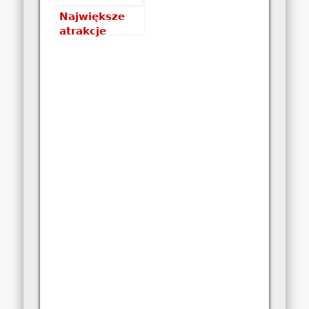
Największe
atrakcje
Izraela, czyli
co warto
zobaczyć w
kraju czterech
mórz