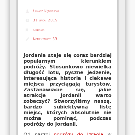
Łukasz Kędzierski
31 lipca, 2019
jordania
Komentarze:
33
Jordania staje się coraz bardziej
popularnym kierunkiem
podróży. Stosunkowo niewielka
długość lotu, pyszne jedzenie,
interesująca historia i ciekawe
miejsca przyciągają turystów.
Zastanawiacie się, jakie
atrakcje Jordanii warto
zobaczyć? Stworzyliśmy naszą,
bardzo subiektywną listę
miejsc, których absolutnie nie
można pominąć, podczas
podróży do Jordanii.
Od naszej
podróży do Izraela
w