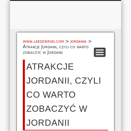
Łukasz 
WSPÓŁPRACA
EUROPA A-M
EUROPA N-Z
AMERYKA
KONTAKT
OCEANIA
AFRYKA
O NAS
MAPA
AZJA
www.lkedzierski.com
>
jordania
>
Atrakcje Jordanii, czyli co warto
zobaczyć w Jordanii
ATRAKCJE
JORDANII, CZYLI
CO WARTO
ZOBACZYĆ W
JORDANII