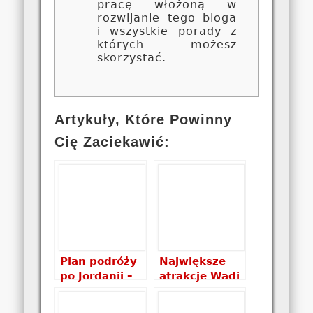
pracę włożoną w
rozwijanie tego bloga
i wszystkie porady z
których możesz
skorzystać.
Artykuły, Które Powinny
Cię Zaciekawić:
Plan podróży
Największe
po Jordanii –
atrakcje Wadi
Jordania w 10
Rum, czyli jak
dni
wygląda