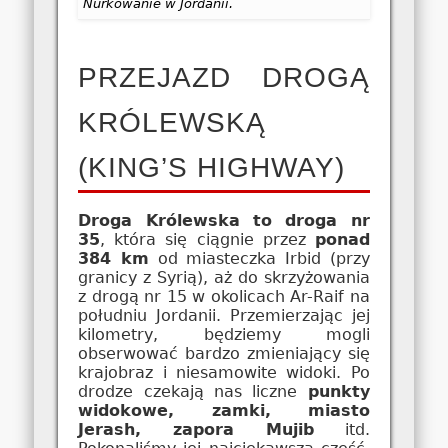
Nurkowanie w Jordanii.
PRZEJAZD DROGĄ
KRÓLEWSKĄ
(KING’S HIGHWAY)
Droga Królewska to droga nr
35
, która się ciągnie przez
ponad
384 km
od miasteczka Irbid (przy
granicy z Syrią), aż do skrzyżowania
z drogą nr 15 w okolicach Ar-Raif na
południu Jordanii. Przemierzając jej
kilometry, będziemy mogli
obserwować bardzo zmieniający się
krajobraz i niesamowite widoki. Po
drodze czekają nas liczne
punkty
widokowe, zamki, miasto
Jerash, zapora Mujib
itd.