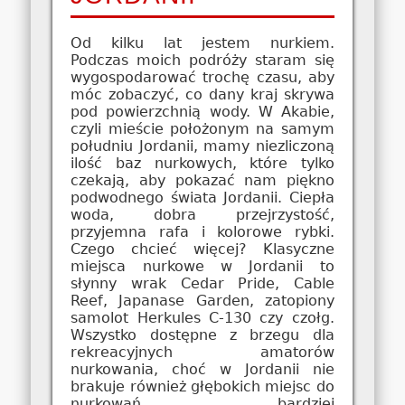
Od kilku lat jestem nurkiem.
Podczas moich podróży staram się
wygospodarować trochę czasu, aby
móc zobaczyć, co dany kraj skrywa
pod powierzchnią wody. W Akabie,
czyli mieście położonym na samym
południu Jordanii, mamy niezliczoną
ilość baz nurkowych, które tylko
czekają, aby pokazać nam piękno
podwodnego świata Jordanii. Ciepła
woda, dobra przejrzystość,
przyjemna rafa i kolorowe rybki.
Czego chcieć więcej? Klasyczne
miejsca nurkowe w Jordanii to
słynny wrak Cedar Pride, Cable
Reef, Japanase Garden, zatopiony
samolot Herkules C-130 czy czołg.
Wszystko dostępne z brzegu dla
rekreacyjnych amatorów
nurkowania, choć w Jordanii nie
brakuje również głębokich miejsc do
nurkowań bardziej