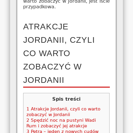
warto zobaczyć w Jordanii, jest iście
przypadkowa.
ATRAKCJE
JORDANII, CZYLI
CO WARTO
ZOBACZYĆ W
JORDANII
Spis treści
1
Atrakcje Jordanii, czyli co warto
zobaczyć w Jordanii
2
Spędzić noc na pustyni Wadi
Rum i zobaczyć jej atrakcje
3
Petra – jeden z nowych cudów