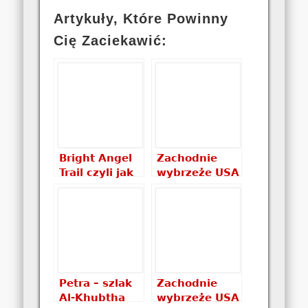
Artykuły, Które Powinny
Cię Zaciekawić:
Bright Angel
Zachodnie
Trail czyli jak
wybrzeże USA
wydostać się
cz.1: Death
z Grand
Valley,
Canyon
Sequoia
&Kings
Canyon
National Park,
Grand Canyon
Petra – szlak
Zachodnie
Al-Khubtha
wybrzeże USA