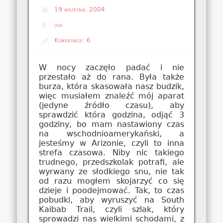
19 września, 2004
usa
Komentarze:
6
W nocy zaczęło padać i nie
przestało aż do rana. Była także
burza, która skasowała nasz budzik,
więc musiałem znaleźć mój aparat
(jedyne źródło czasu), aby
sprawdzić która godzina, odjąć 3
godziny, bo mam nastawiony czas
na wschodnioamerykański, a
jesteśmy w Arizonie, czyli to inna
strefa czasowa. Niby nic takiego
trudnego, przedszkolak potrafi, ale
wyrwany ze słodkiego snu, nie tak
od razu mogłem skojarzyć co się
dzieje i poodejmować. Tak, to czas
pobudki, aby wyruszyć na South
Kaibab Trail, czyli szlak, który
sprowadzi nas wielkimi schodami, z