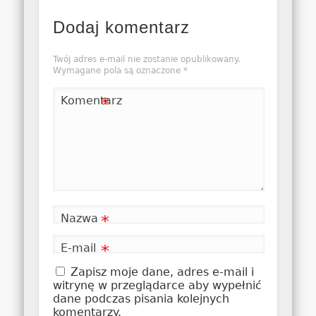
Dodaj komentarz
Twój adres e-mail nie zostanie opublikowany.
Wymagane pola są oznaczone
*
Komentarz
*
Nazwa
*
E-mail
*
Zapisz moje dane, adres e-mail i
witrynę w przeglądarce aby wypełnić
dane podczas pisania kolejnych
komentarzy.