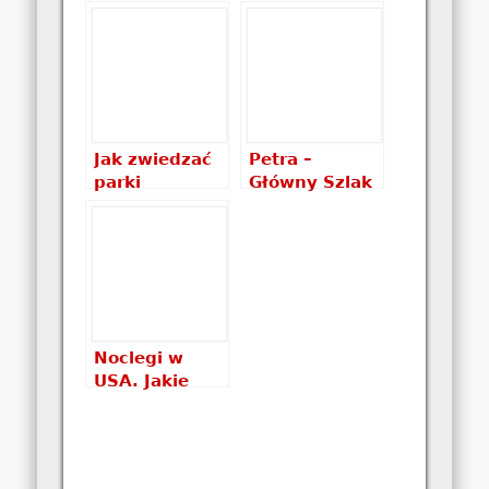
Trail z
cz.2:
widokiem na
Monument
Skarbiec
Valley,
Arches, Bryce
Canyon, Zion,
Valley of Fire
Jak zwiedzać
Petra –
parki
Główny Szlak
narodowe
(Main Trail) –
USA
Dolina Petry –
atrakcje na
szlaku
Noclegi w
USA. Jakie
wybrać
noclegi w
USA: hotel
czy namiot?