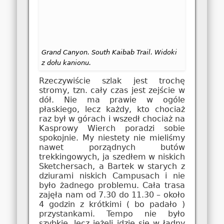
Grand Canyon. South Kaibab Trail. Widoki
z dołu kanionu.
Rzeczywiście szlak jest trochę
stromy, tzn. cały czas jest zejście w
dół. Nie ma prawie w ogóle
płaskiego, lecz każdy, kto chociaż
raz był w górach i wszedł chociaż na
Kasprowy Wierch poradzi sobie
spokojnie. My niestety nie mieliśmy
nawet porządnych butów
trekkingowych, ja szedłem w niskich
Sketchersach, a Bartek w starych z
dziurami niskich Campusach i nie
było żadnego problemu. Cała trasa
zajęła nam od 7.30 do 11.30 – około
4 godzin z krótkimi ( bo padało )
przystankami. Tempo nie było
szybkie, lecz jeżeli idzie się w ładny