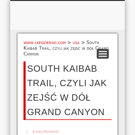
Łukasz 
WSPÓŁPRACA
EUROPA A-M
EUROPA N-Z
AMERYKA
KONTAKT
OCEANIA
AFRYKA
O NAS
MAPA
AZJA
www.lkedzierski.com
>
usa
>
South
Kaibab Trail, czyli jak zejść w dół Grand
Canyon
SOUTH KAIBAB
TRAIL, CZYLI JAK
ZEJŚĆ W DÓŁ
GRAND CANYON
Łukasz Kędzierski