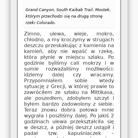
Grand Canyon. South Kaibab Trail. Mostek,
którym przechodzi się na drugą stronę
rzeki Colorado.
Zimno, ulewa, wieje, mokro,
chłodno, a my kroczymy w strugach
deszczu przeskakując z kamienia na
kamień, aby nie wpaść w rzekę,
która płynie w miejscu szlaku. Po
godzinie byliśmy cali mokrzy i w
sumie rozważaliśmy możliwości:
idziemy dalej czy wracamy.
Przypomniałem sobie wtedy
sytuację z Grecji, w której prawie to
zawróciłem ze szlaku na Mittikasa,
ale poszedłem, zdobyłem szczyt i
byłem bardzo zadowolony z siebie.
Teraz znowu dobra połowa mnie
wygrała i poszliśmy dalej. Po jakiś 2
godzinach ulewa przekształciła się
w deszcz, a później deszcz ustąpił i
padał tzw. kapuśniaczek –