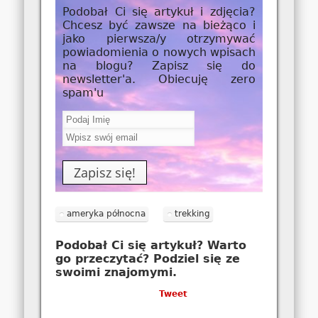
Podobał Ci się artykuł i zdjęcia?
Chcesz być zawsze na bieżąco i
jako
pierwsza/y
otrzymywać
powiadomienia o nowych wpisach
na blogu? Zapisz się do
newsletter'a. Obiecuję zero
spam'u
ameryka północna
trekking
Podobał Ci się artykuł? Warto
go przeczytać? Podziel się ze
swoimi znajomymi.
Tweet