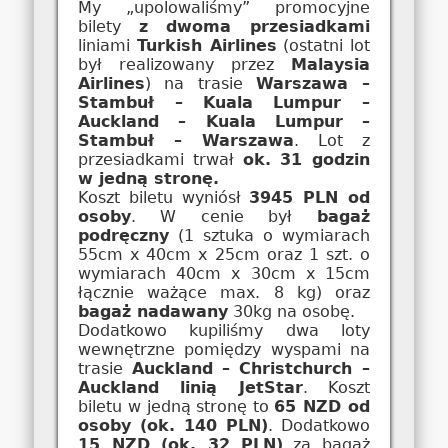
My „upolowaliśmy” promocyjne
bilety
z dwoma przesiadkami
liniami
Turkish Airlines
(ostatni lot
był realizowany przez
Malaysia
Airlines
) na trasie
Warszawa –
Stambuł – Kuala Lumpur –
Auckland – Kuala Lumpur –
Stambuł – Warszawa
. Lot z
przesiadkami trwał
ok. 31 godzin
w jedną stronę.
Koszt biletu wyniósł
3945 PLN od
osoby
. W cenie był
bagaż
podręczny
(1 sztuka o wymiarach
55cm x 40cm x 25cm oraz 1 szt. o
wymiarach 40cm x 30cm x 15cm
łącznie ważące max. 8 kg) oraz
bagaż nadawany
30kg na osobę.
Dodatkowo kupiliśmy dwa loty
wewnętrzne pomiędzy wyspami na
trasie
Auckland – Christchurch –
Auckland linią JetStar
. Koszt
biletu w jedną stronę to
65 NZD od
osoby (ok. 140 PLN)
. Dodatkowo
15 NZD (ok. 32 PLN)
za bagaż