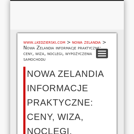
Łukasz 
WSPÓŁPRACA
EUROPA A-M
EUROPA N-Z
AMERYKA
KONTAKT
OCEANIA
AFRYKA
O NAS
MAPA
AZJA
www.lkedzierski.com
>
nowa zelandia
>
Nowa Zelandia informacje praktyczne:
ceny, wiza, noclegi, wypożyczenia
samochodu
NOWA ZELANDIA
INFORMACJE
PRAKTYCZNE:
CENY, WIZA,
NOCLEGI,