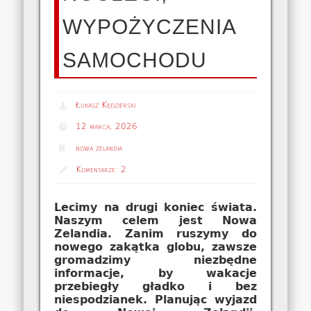
WYPOŻYCZENIA
SAMOCHODU
Łukasz Kędzierski
12 marca, 2026
nowa zelandia
Komentarze:
2
Lecimy na drugi koniec świata.
Naszym celem jest Nowa
Zelandia. Zanim ruszymy do
nowego zakątka globu, zawsze
gromadzimy niezbędne
informacje, by wakacje
przebiegły gładko i bez
niespodzianek. Planując wyjazd