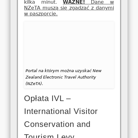
kilka minut.
WAŻNE!
Dane w
NZeTA muszą się zgadzać z danymi
w paszporcie.
Portal na którym można uzyskać New
Zealand Electronic Travel Authority
(NZeTA).
Opłata IVL –
International Visitor
Conservation and
Tourism Levy