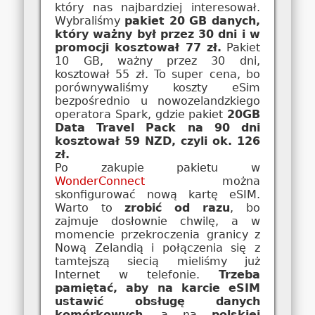
który nas najbardziej interesował.
Wybraliśmy
pakiet 20 GB danych,
który ważny był przez 30 dni i w
promocji kosztował 77 zł.
Pakiet
10 GB, ważny przez 30 dni,
kosztował 55 zł. To super cena, bo
porównywaliśmy koszty eSim
bezpośrednio u nowozelandzkiego
operatora Spark, gdzie pakiet
20GB
Data Travel Pack na 90 dni
kosztował 59 NZD, czyli ok. 126
zł.
Po zakupie pakietu w
WonderConnect
można
skonfigurować nową kartę eSIM.
Warto to
zrobić od razu
, bo
zajmuje dosłownie chwilę, a w
momencie przekroczenia granicy z
Nową Zelandią i połączenia się z
tamtejszą siecią mieliśmy już
Internet w telefonie.
Trzeba
pamiętać, aby na karcie eSIM
ustawić obsługę danych
komórkowych
, a na
polskiej