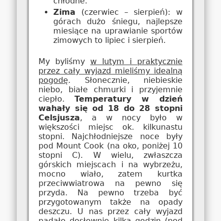
chłodne.
Zima
(czerwiec – sierpień): w
górach dużo śniegu, najlepsze
miesiące na uprawianie sportów
zimowych to lipiec i sierpień.
My byliśmy
w lutym i praktycznie
przez cały wyjazd mieliśmy idealną
pogodę
. Słonecznie, niebieskie
niebo, białe chmurki i przyjemnie
ciepło.
Temperatury w dzień
wahały się od 18 do 28 stopni
Celsjusza
, a w nocy było w
większości miejsc ok. kilkunastu
stopni. Najchłodniejsze noce były
pod Mount Cook (na oko, poniżej 10
stopni C). W wielu, zwłaszcza
górskich miejscach i na wybrzeżu,
mocno wiało, zatem kurtka
przeciwwiatrowa na pewno się
przyda. Na pewno trzeba być
przygotowanym także na opady
deszczu. U nas przez cały wyjazd
padało dosłownie kilka godzin (pod