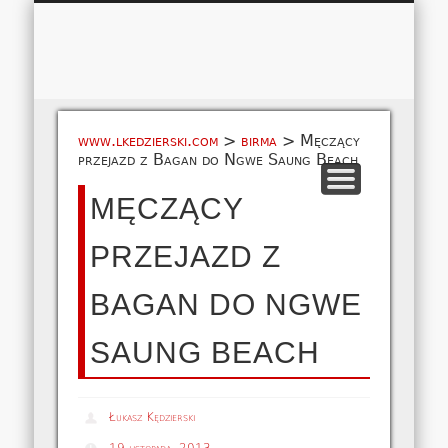
Łukasz 
WSPÓŁPRACA
EUROPA A-M
EUROPA N-Z
AMERYKA
KONTAKT
OCEANIA
AFRYKA
O NAS
MAPA
AZJA
www.lkedzierski.com
>
birma
>
Męczący
przejazd z Bagan do Ngwe Saung Beach
MĘCZĄCY
PRZEJAZD Z
BAGAN DO NGWE
SAUNG BEACH
Łukasz Kędzierski
19 listopada, 2013