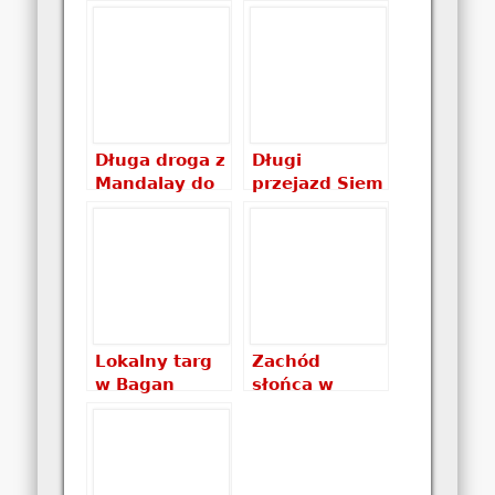
nicnierobienie…
Beach
Długa droga z
Długi
Mandalay do
przejazd Siem
Bagan
Reap Koh
Chang
Lokalny targ
Zachód
w Bagan
słońca w
Bagan –
magiczne
chwile
wieczoru