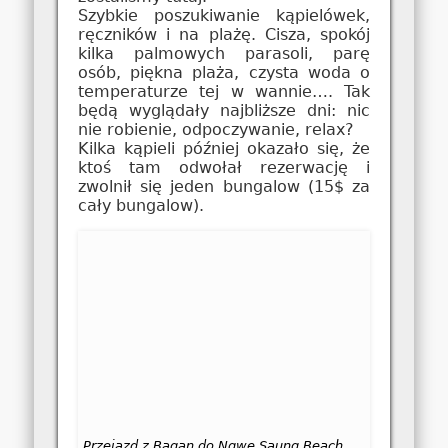
Szybkie poszukiwanie kąpielówek,
ręczników i na plażę. Cisza, spokój
kilka palmowych parasoli, parę
osób, piękna plaża, czysta woda o
temperaturze tej w wannie…. Tak
będą wyglądały najbliższe dni: nic
nie robienie, odpoczywanie, relax?
Kilka kąpieli później okazało się, że
ktoś tam odwołał rezerwację i
zwolnił się jeden bungalow (15$ za
cały bungalow).
Przejazd z Bagan do Ngwe Saung Beach.