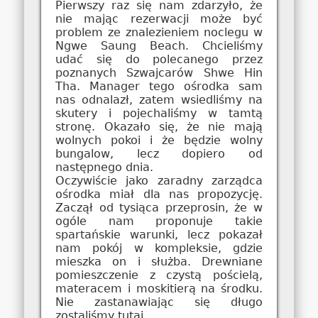
Pierwszy raz się nam zdarzyło, że
nie mając rezerwacji może być
problem ze znalezieniem noclegu w
Ngwe Saung Beach. Chcieliśmy
udać się do polecanego przez
poznanych Szwajcarów Shwe Hin
Tha. Manager tego ośrodka sam
nas odnalazł, zatem wsiedliśmy na
skutery i pojechaliśmy w tamtą
stronę. Okazało się, że nie mają
wolnych pokoi i że będzie wolny
bungalow, lecz dopiero od
następnego dnia.
Oczywiście jako zaradny zarządca
ośrodka miał dla nas propozycję.
Zaczął od tysiąca przeprosin, że w
ogóle nam proponuje takie
spartańskie warunki, lecz pokazał
nam pokój w kompleksie, gdzie
mieszka on i służba. Drewniane
pomieszczenie z czystą pościelą,
materacem i moskitierą na środku.
Nie zastanawiając się długo
zostaliśmy tutaj.