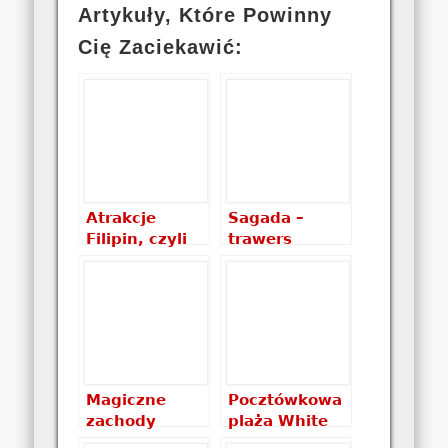
Artykuły, Które Powinny
Cię Zaciekawić:
Atrakcje
Sagada –
Filipin, czyli
trawers
co warto
Lumiang
zobaczyć na
Burial Cave i
Filipinach
Sumaguing
Cave
Magiczne
Pocztówkowa
zachody
plaża White
słońca na
Beach w Port