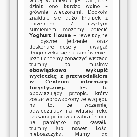
wodą. W obiekcie jest WiFi, lecz
działa ono bardzo wolno –
głównie wieczorami. Dookoła
znajduje się dużo knajpek z
jedzeniem. Z czystym
sumieniem możemy polecić
Yoghurt House
– rewelacyjne
i pyszne jedzenie oraz
doskonałe desery – uwaga!
długo czeka się na zamówienie.
Jeżeli chcemy zobaczyć wiszące
trumny to musimy
obowiązkowo wykupić
wycieczkę z przewodnikiem
w Centrum informacji
turystycznej.
Jest to
obowiązujący przepis, który
został wprowadzony ze względu
na to, że wcześniej
odwiedzający na własną rękę
czasami próbowali zabrać sobie
na pamiątkę np. kawałki
trumny lub nawet kości
nieboszczyka. Mamy do