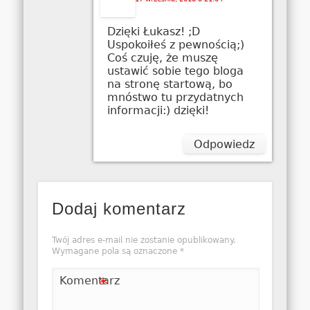
Dzięki Łukasz! ;D
Uspokoiłeś z pewnością;)
Coś czuję, że muszę
ustawić sobie tego bloga
na stronę startową, bo
mnóstwo tu przydatnych
informacji:) dzięki!
Odpowiedz
Dodaj komentarz
Twój adres e-mail nie zostanie opublikowany.
Wymagane pola są oznaczone
*
Komentarz
*