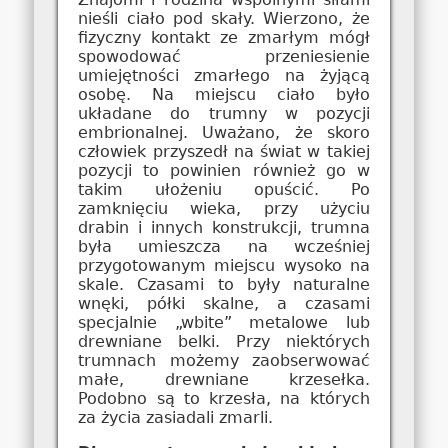
nieśli ciało pod skały. Wierzono, że
fizyczny kontakt ze zmarłym mógł
spowodować przeniesienie
umiejętności zmarłego na żyjącą
osobę. Na miejscu ciało było
układane do trumny w pozycji
embrionalnej. Uważano, że skoro
człowiek przyszedł na świat w takiej
pozycji to powinien również go w
takim ułożeniu opuścić. Po
zamknięciu wieka, przy użyciu
drabin i innych konstrukcji, trumna
była umieszcza na wcześniej
przygotowanym miejscu wysoko na
skale. Czasami to były naturalne
wnęki, półki skalne, a czasami
specjalnie „wbite” metalowe lub
drewniane belki. Przy niektórych
trumnach możemy zaobserwować
małe, drewniane krzesełka.
Podobno są to krzesła, na których
za życia zasiadali zmarli.