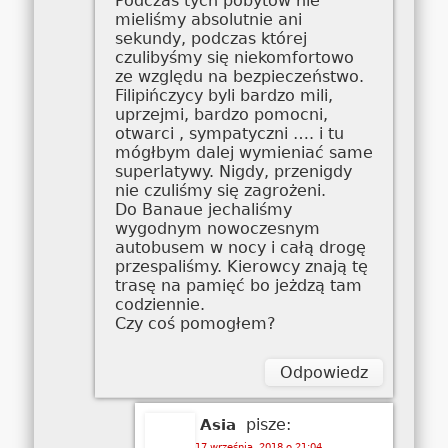
Podczas tych pobytów nie
mieliśmy absolutnie ani
sekundy, podczas której
czulibyśmy się niekomfortowo
ze względu na bezpieczeństwo.
Filipińczycy byli bardzo mili,
uprzejmi, bardzo pomocni,
otwarci , sympatyczni …. i tu
mógłbym dalej wymieniać same
superlatywy. Nigdy, przenigdy
nie czuliśmy się zagrożeni.
Do Banaue jechaliśmy
wygodnym nowoczesnym
autobusem w nocy i całą drogę
przespaliśmy. Kierowcy znają tę
trasę na pamięć bo jeżdzą tam
codziennie.
Czy coś pomogłem?
Odpowiedz
pisze:
Asia
17 września, 2018 o 21:04