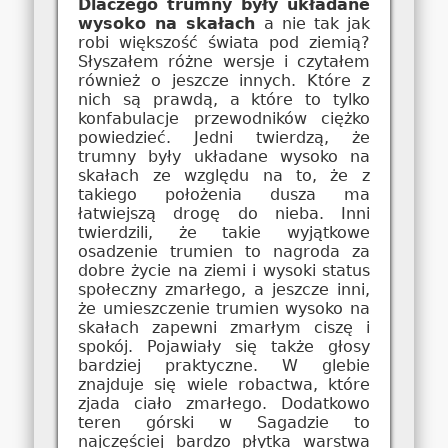
Dlaczego trumny były układane
wysoko na skałach
a nie tak jak
robi większość świata pod ziemią?
Słyszałem różne wersje i czytałem
również o jeszcze innych. Które z
nich są prawdą, a które to tylko
konfabulacje przewodników ciężko
powiedzieć. Jedni twierdzą, że
trumny były układane wysoko na
skałach ze względu na to, że z
takiego położenia dusza ma
łatwiejszą drogę do nieba. Inni
twierdzili, że takie wyjątkowe
osadzenie trumien to nagroda za
dobre życie na ziemi i wysoki status
społeczny zmarłego, a jeszcze inni,
że umieszczenie trumien wysoko na
skałach zapewni zmarłym ciszę i
spokój. Pojawiały się także głosy
bardziej praktyczne. W glebie
znajduje się wiele robactwa, które
zjada ciało zmarłego. Dodatkowo
teren górski w Sagadzie to
najczęściej bardzo płytka warstwa