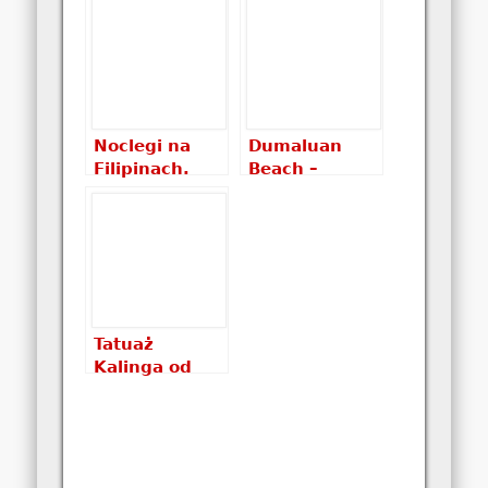
Filipinach
Barton
Noclegi na
Dumaluan
Filipinach.
Beach –
Gdzie spać na
piękna plaża
Filipinach?
nie dla
Które noclegi
każdego
wybrać? Ile
kosztują?
Tatuaż
Kalinga od
Fang-od
(Whang-od)