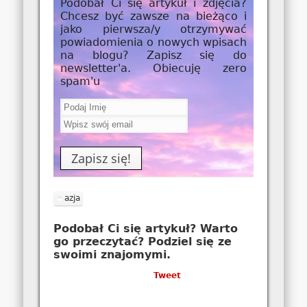
Podobał Ci się artykuł i zdjęcia?
Chcesz być zawsze na bieżąco i
jako
pierwsza/y
otrzymywać
powiadomienia o nowych wpisach
na blogu? Zapisz się do
newsletter'a. Obiecuję zero
spam'u
azja
Podobał Ci się artykuł? Warto
go przeczytać? Podziel się ze
swoimi znajomymi.
Tweet