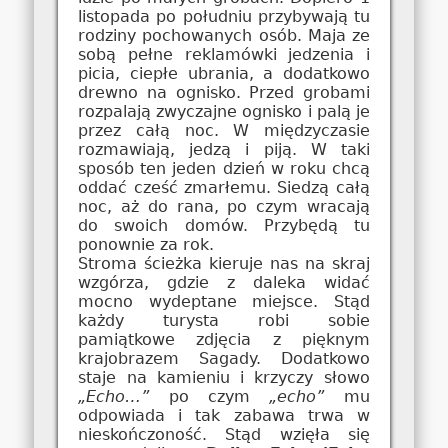
listopada po południu przybywają tu
rodziny pochowanych osób. Maja ze
sobą pełne reklamówki jedzenia i
picia, ciepłe ubrania, a dodatkowo
drewno na ognisko. Przed grobami
rozpalają zwyczajne ognisko i palą je
przez całą noc. W międzyczasie
rozmawiają, jedzą i piją. W taki
sposób ten jeden dzień w roku chcą
oddać cześć zmarłemu. Siedzą całą
noc, aż do rana, po czym wracają
do swoich domów. Przybędą tu
ponownie za rok.
Stroma ścieżka kieruje nas na skraj
wzgórza, gdzie z daleka widać
mocno wydeptane miejsce. Stąd
każdy turysta robi sobie
pamiątkowe zdjęcia z pięknym
krajobrazem Sagady. Dodatkowo
staje na kamieniu i krzyczy słowo
„Echo…”
po czym
„echo”
mu
odpowiada i tak zabawa trwa w
nieskończoność. Stąd wzięła się