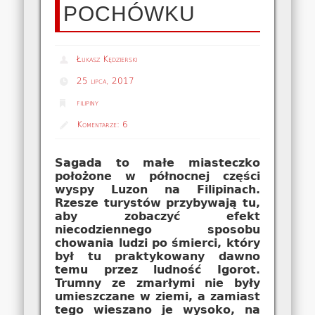
POCHÓWKU
Łukasz Kędzierski
25 lipca, 2017
filipiny
Komentarze:
6
Sagada to małe miasteczko
położone w północnej części
wyspy Luzon na Filipinach.
Rzesze turystów przybywają tu,
aby zobaczyć efekt
niecodziennego sposobu
chowania ludzi po śmierci, który
był tu praktykowany dawno
temu przez ludność Igorot.
Trumny ze zmarłymi nie były
umieszczane w ziemi, a zamiast
tego wieszano je wysoko, na