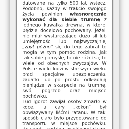
datowane na tylko 500 lat wstecz.
Podobno, każdy w trakcie swojego
życia powinien
własnoręcznie
wykonać dla siebie trumnę
z
jednego kawałka drewna, w której
będzie docelowo pochowany. Jeżeli
nie miał wystarczająco dużo sił lub
umiejętności lub najzwyczajniej
„zbyt późno”
się do tego zabrał to
mogła w tym pomóc rodzina. Jak
tak sobie pomyślę, to nie różni się to
wiele od obecnych zwyczajów. W
Polsce wielu ludzi w starszym wieku
płaci specjalne ubezpieczenia,
zadatki lub po prostu odkładają
pieniądze w skarpecie na trumnę,
swój pogrzeb oraz miejsce
pochówku.
Lud Igorot zawijał osoby zmarłe w
koce, a cały „kokon” był
obwiązywany liśćmi ratanu. W taki
sposób ciało było przygotowane do
transportu w miejsce pochówku.
Znajomi i rodzina wspólnymi siłami