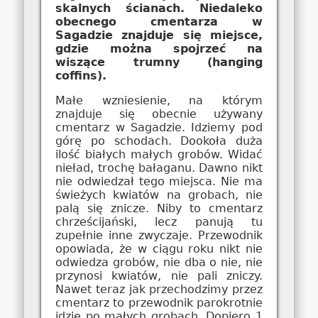
skalnych ścianach. Niedaleko
obecnego cmentarza w
Sagadzie znajduje się miejsce,
gdzie można spojrzeć na
wiszące trumny (hanging
coffins).
Małe wzniesienie, na którym
znajduje się obecnie używany
cmentarz w Sagadzie. Idziemy pod
górę po schodach. Dookoła duża
ilość białych małych grobów. Widać
nieład, trochę bałaganu. Dawno nikt
nie odwiedzał tego miejsca. Nie ma
świeżych kwiatów na grobach, nie
palą się znicze. Niby to cmentarz
chrześcijański, lecz panują tu
zupełnie inne zwyczaje. Przewodnik
opowiada, że w ciągu roku nikt nie
odwiedza grobów, nie dba o nie, nie
przynosi kwiatów, nie pali zniczy.
Nawet teraz jak przechodzimy przez
cmentarz to przewodnik parokrotnie
idzie po małych grobach. Dopiero 1