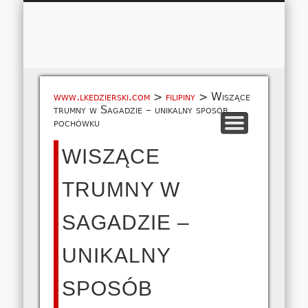
Łukasz 
WSPÓŁPRACA
EUROPA A-M
EUROPA N-Z
AMERYKA
KONTAKT
OCEANIA
AFRYKA
O NAS
MAPA
AZJA
www.lkedzierski.com
>
filipiny
>
Wiszące
trumny w Sagadzie – unikalny sposób
pochówku
WISZĄCE
TRUMNY W
SAGADZIE –
UNIKALNY
SPOSÓB