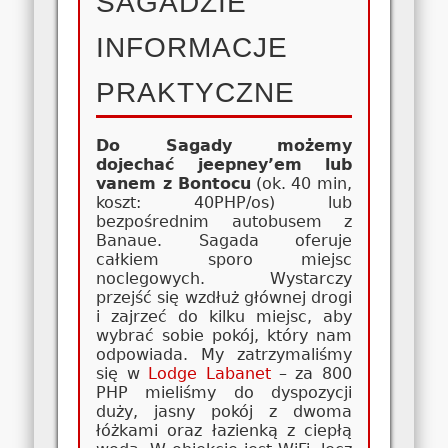
SAGADZIE
INFORMACJE
PRAKTYCZNE
Do Sagady możemy
dojechać jeepney’em lub
vanem z Bontocu
(ok. 40 min,
koszt: 40PHP/os) lub
bezpośrednim autobusem z
Banaue. Sagada oferuje
całkiem sporo miejsc
noclegowych. Wystarczy
przejść się wzdłuż głównej drogi
i zajrzeć do kilku miejsc, aby
wybrać sobie pokój, który nam
odpowiada. My zatrzymaliśmy
się w
Lodge Labanet
– za 800
PHP mieliśmy do dyspozycji
duży, jasny pokój z dwoma
łóżkami oraz łazienką z ciepłą