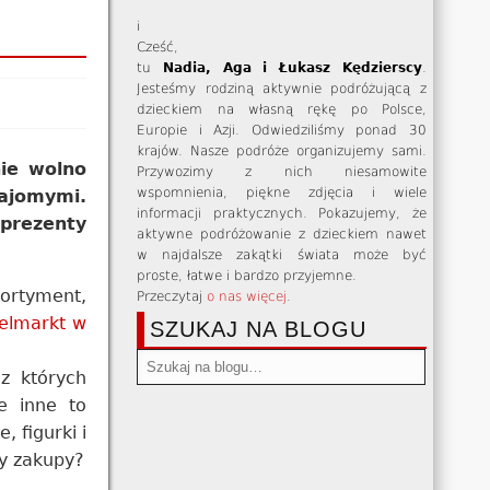
i
Cześć,
tu
Nadia, Aga i Łukasz Kędzierscy
.
Jesteśmy rodziną aktywnie podróżującą z
dzieckiem na własną rękę po Polsce,
Europie i Azji. Odwiedziliśmy ponad 30
krajów. Nasze podróże organizujemy sami.
nie wolno
Przywozimy z nich niesamowite
wspomnienia, piękne zdjęcia i wiele
najomymi.
informacji praktycznych. Pokazujemy, że
prezenty
aktywne podróżowanie z dzieckiem nawet
w najdalsze zakątki świata może być
proste, łatwe i bardzo przyjemne.
sortyment,
Przeczytaj
o nas więcej
.
zelmarkt w
SZUKAJ NA BLOGU
ez których
e inne to
 figurki i
my zakupy?