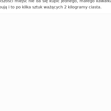
kszości miejsc nie da się kupić jednego, małego kawałka
ją i to po kilka sztuk ważących 2 kilogramy ciasta.