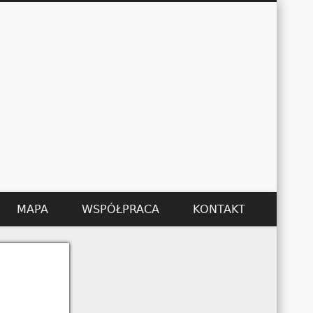
Łukasz Kędzier
MAPA
WSPÓŁPRACA
KONTAKT