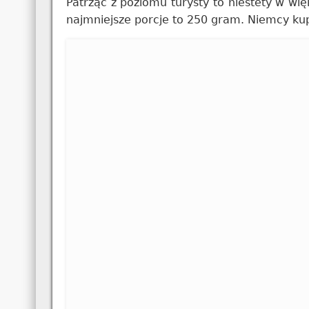
Patrząc z poziomu turysty to niestety w wię
najmniejsze porcje to 250 gram. Niemcy kupu