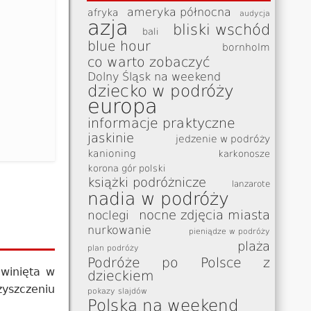
ameryka północna
afryka
audycja
azja
bliski wschód
bali
blue hour
bornholm
co warto zobaczyć
Dolny Śląsk na weekend
dziecko w podróży
europa
informacje praktyczne
jaskinie
jedzenie w podróży
kanioning
karkonosze
korona gór polski
książki podróżnicze
lanzarote
nadia w podróży
nocne zdjęcia miasta
noclegi
nurkowanie
pieniądze w podróży
plaża
plan podróży
Podróże po Polsce z
awinięta w
dzieckiem
zyszczeniu
pokazy slajdów
Polska na weekend