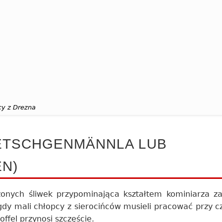
cy z Drezna
ETSCHGENMÄNNLA LUB
N)
szonych śliwek przypominająca kształtem kominiarza z
 gdy mali chłopcy z sierocińców musieli pracować przy c
ffel przynosi szczęście.