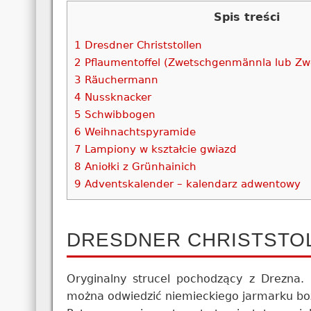
Spis treści
1
Dresdner Christstollen
2
Pflaumentoffel (Zwetschgenmännla lub Z
3
Räuchermann
4
Nussknacker
5
Schwibbogen
6
Weihnachtspyramide
7
Lampiony w kształcie gwiazd
8
Aniołki z Grünhainich
9
Adventskalender – kalendarz adwentowy
DRESDNER CHRISTSTO
Oryginalny strucel pochodzący z Drezna. 
można odwiedzić niemieckiego jarmarku bo