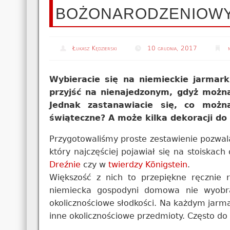
BOŻONARODZENIOW
Łukasz Kędzierski
10 grudnia, 2017
Wybieracie się na niemieckie jarmark
przyjść na nienajedzonym, gdyż można
Jednak zastanawiacie się, co możn
świąteczne? A może kilka dekoracji d
Przygotowaliśmy proste zestawienie pozwal
który najczęściej pojawiał się na stoiska
Dreźnie
czy w
twierdzy Königstein
.
Większość z nich to przepiękne ręcznie r
niemiecka gospodyni domowa nie wyobra
okolicznościowe słodkości. Na każdym jarma
inne okolicznościowe przedmioty. Często do