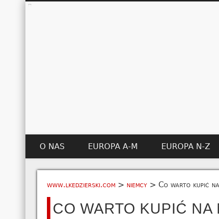
O NAS
EUROPA A-M
EUROPA N-Z
www.lkedzierski.com
>
niemcy
>
Co warto kupić n
CO WARTO KUPIĆ NA