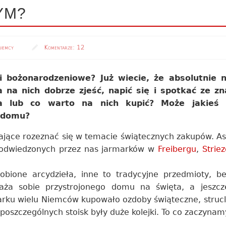
YM?
niemcy
Komentarze:
12
i bożonarodzeniowe? Już wiecie, że absolutnie 
 na nich dobrze zjeść, napić się i spotkać ze z
a lub co warto na nich kupić? Może jakieś 
o domu?
ające rozeznać się w temacie świątecznych zakupów. A
ch odwiedzonych przez nas jarmarków w
Freibergu
,
Strie
obione arcydzieła, inne to tradycyjne przedmioty, b
ża sobie przystrojonego domu na święta, a jeszcz
rku wielu Niemców kupowało ozdoby świąteczne, strucle,
 poszczególnych stoisk były duże kolejki. To co zaczyna