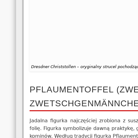
Dresdner Christstollen – oryginalny strucel pochodzą
PFLAUMENTOFFEL (ZW
ZWETSCHGENMÄNNCHE
Jadalna figurka najczęściej zrobiona z su
folię. Figurka symbolizuje dawną praktykę,
kominów. Według tradycji figurka Pflaumento