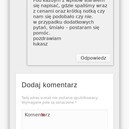
Pod każdym z wpisów starałem
się napisać, gdzie spaliśmy wraz
z cenami oraz krótką notką czy
nam się podobało czy nie.
w przypadku dodatkowych
pytań, śmiało – postaram się
pomóc.
pozdrawiam
łukasz
Odpowiedz
Dodaj komentarz
Twój adres e-mail nie zostanie opublikowany.
Wymagane pola są oznaczone
*
Komentarz
*