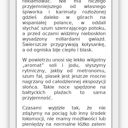
reklamować. Nie ma niczego
przyjemniejszego od własnego
śpiworka i karimaty rozłożonej
gdzieś daleko w górach na
wspaniałej polance, w oddali
słychać szum szemrającego potoku,
a przed oczami widzimy nieboskłon
wysadzony miliardami gwiazd.
Świerszcze przygrywają kołysankę,
a od ogniska bije ciepło i blask.
W powietrzu unosi się lekko wilgotny
„aromat” soli i jodu, słyszymy
rytmiczny, jakby od metronomu,
szum fal, piasek jest jeszcze mocno
nagrzany od całodziennej ekspozycji
słońca. Takie noce spędzone na
bałtyckich plażach to sama
przyjemność.
Czasami wyjdzie tak, że nie
zdążymy na pociąg lub inny środek
lokomocji, nie mamy możliwości lub
pieniędzy na normalne łóżko zatem