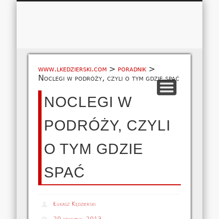
Łukasz 
WSPÓŁPRACA
EUROPA A-M
EUROPA N-Z
AMERYKA
KONTAKT
OCEANIA
AFRYKA
O NAS
MAPA
AZJA
www.lkedzierski.com
>
poradnik
>
Noclegi w podróży, czyli o tym gdzie spać
NOCLEGI W
PODRÓŻY, CZYLI
O TYM GDZIE
SPAĆ
Łukasz Kędzierski
20 stycznia, 2013