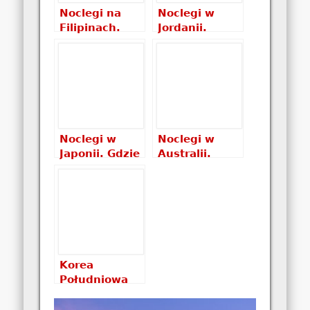
Noclegi na
Noclegi w
Filipinach.
Jordanii.
Gdzie spać na
Gdzie spać w
Filipinach?
Jordanii?
Które noclegi
Które noclegi
wybrać? Ile
wybrać i ile
kosztują?
kosztują?
Noclegi w
Noclegi w
Japonii. Gdzie
Australii.
spać w
Gdzie spać w
Japonii? Które
Australii?
noclegi
Które noclegi
wybrać i ile
wybrać i ile
kosztują?
kosztują?
Korea
Południowa
noclegi –
gdzie spać i