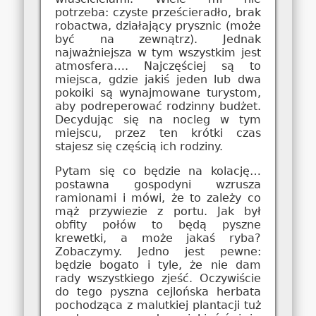
potrzeba: czyste prześcieradło, brak
robactwa, działający prysznic (może
być na zewnątrz). Jednak
najważniejsza w tym wszystkim jest
atmosfera…. Najczęściej są to
miejsca, gdzie jakiś jeden lub dwa
pokoiki są wynajmowane turystom,
aby podreperować rodzinny budżet.
Decydując się na nocleg w tym
miejscu, przez ten krótki czas
stajesz się częścią ich rodziny.
Pytam się co będzie na kolację…
postawna gospodyni wzrusza
ramionami i mówi, że to zależy co
mąż przywiezie z portu. Jak był
obfity połów to będą pyszne
krewetki, a może jakaś ryba?
Zobaczymy. Jedno jest pewne:
będzie bogato i tyle, że nie dam
rady wszystkiego zjeść. Oczywiście
do tego pyszna cejlońska herbata
pochodząca z malutkiej plantacji tuż