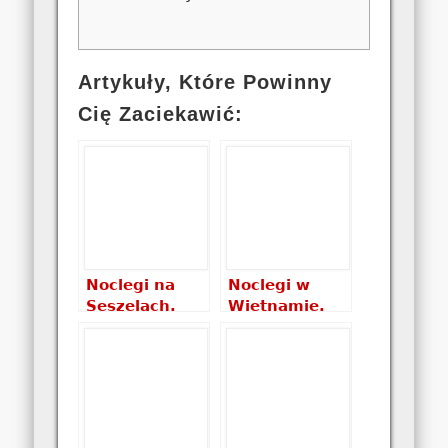
Artykuły, Które Powinny
Cię Zaciekawić:
Noclegi na
Noclegi w
Seszelach.
Wietnamie.
Gdzie spać
Gdzie spać w
aby nie
Wietnamie?
zbankrutować?
Które noclegi
Które noclegi
wybrać i ile
wybrać i ile
kosztują?
kosztują?