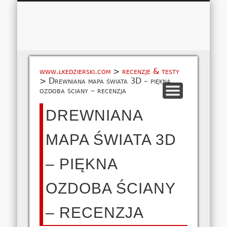
Łukasz 
WSPÓŁPRACA
EUROPA A-M
EUROPA N-Z
AMERYKA
KONTAKT
OCEANIA
AFRYKA
O NAS
MAPA
AZJA
www.lkedzierski.com
>
recenzje & testy
>
Drewniana mapa świata 3D – piękna
ozdoba ściany – recenzja
DREWNIANA
MAPA ŚWIATA 3D
– PIĘKNA
OZDOBA ŚCIANY
– RECENZJA