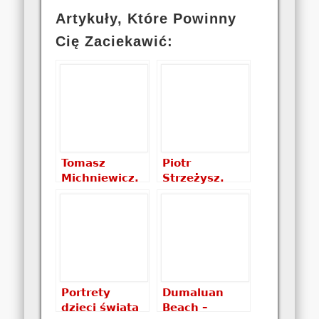
Artykuły, Które Powinny
Cię Zaciekawić:
Tomasz
Piotr
Michniewicz.
Strzeżysz.
Chrobot.
Campa w
Życie
sakwach,
najzwyklejszych
czyli rowerem
ludzi świata –
na dach
recenzja
świata –
ksiazki
recenzja
książki
Portrety
Dumaluan
dzieci świata
Beach –