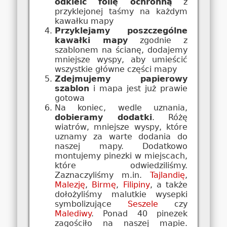
odkleić folię ochronną
z
przyklejonej taśmy na każdym
kawałku mapy
Przyklejamy poszczególne
kawałki mapy
zgodnie z
szablonem na ścianę, dodajemy
mniejsze wyspy, aby umieścić
wszystkie główne części mapy
Zdejmujemy papierowy
szablon
i mapa jest już prawie
gotowa
Na koniec, wedle uznania,
dobieramy dodatki
. Różę
wiatrów, mniejsze wyspy, które
uznamy za warte dodania do
naszej mapy. Dodatkowo
montujemy pinezki w miejscach,
które odwiedziliśmy.
Zaznaczyliśmy m.in.
Tajlandię
,
Malezję
,
Birmę
,
Filipiny
, a także
dołożyliśmy malutkie wysepki
symbolizujące
Seszele
czy
Malediwy
. Ponad 40 pinezek
zagościło na naszej mapie.