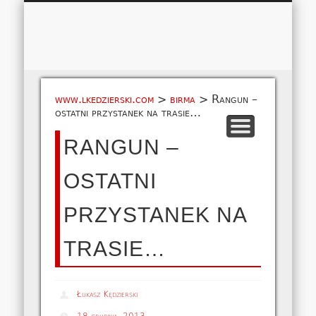
Łukasz 
WSPÓŁPRACA
EUROPA A-M
EUROPA N-Z
AMERYKA
KONTAKT
OCEANIA
AFRYKA
O NAS
MAPA
AZJA
www.lkedzierski.com
>
birma
>
Rangun –
ostatni przystanek na trasie…
RANGUN –
OSTATNI
PRZYSTANEK NA
TRASIE…
Łukasz Kędzierski
18 grudnia, 2013