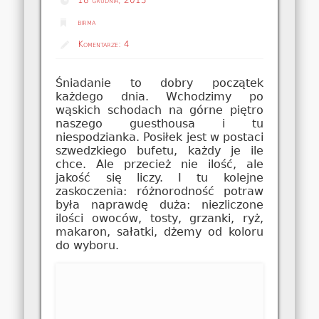
birma
Komentarze:
4
Śniadanie to dobry początek
każdego dnia. Wchodzimy po
wąskich schodach na górne piętro
naszego guesthousa i tu
niespodzianka. Posiłek jest w postaci
szwedzkiego bufetu, każdy je ile
chce. Ale przecież nie ilość, ale
jakość się liczy. I tu kolejne
zaskoczenia: różnorodność potraw
była naprawdę duża: niezliczone
ilości owoców, tosty, grzanki, ryż,
makaron, sałatki, dżemy od koloru
do wyboru.