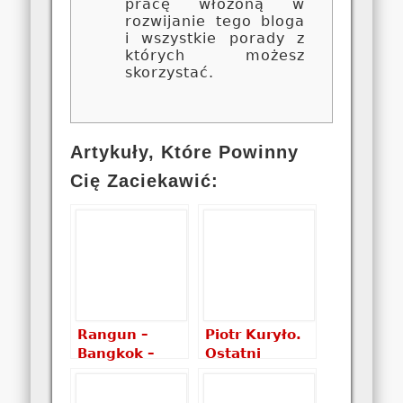
pracę włożoną w
rozwijanie tego bloga
i wszystkie porady z
których możesz
skorzystać.
Artykuły, Które Powinny
Cię Zaciekawić:
Rangun –
Piotr Kuryło.
Bangkok –
Ostatni
Amsterdam –
maraton
Warszawa:
recenzja