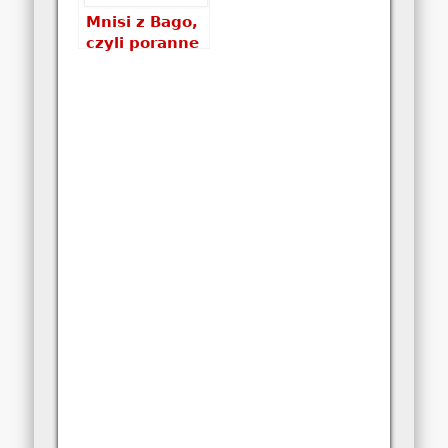
Mnisi z Bago,
czyli poranne
zbieranie
jałmużny