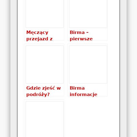
czyli powrót
książki
do domu
Męczący
Birma –
przejazd z
pierwsze
Bagan do
minuty w tym
Ngwe Saung
kraju, czyli
Beach
wymiana
dolarów
Gdzie zjeść w
Birma
podróży?
informacje
Uliczne
praktyczne:
garkuchnie w
ceny,
Mandalay
pieniądze,
wiza, noclegi
…