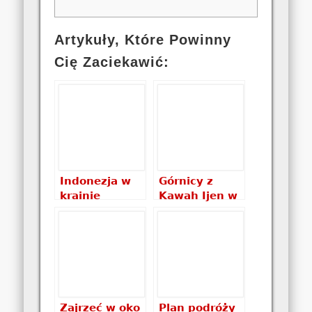
Artykuły, Które Powinny
Cię Zaciekawić:
Indonezja w
Górnicy z
krainie
Kawah Ijen w
różnorodności
Travingerze
pokaz slajdów
Zajrzeć w oko
Plan podróży