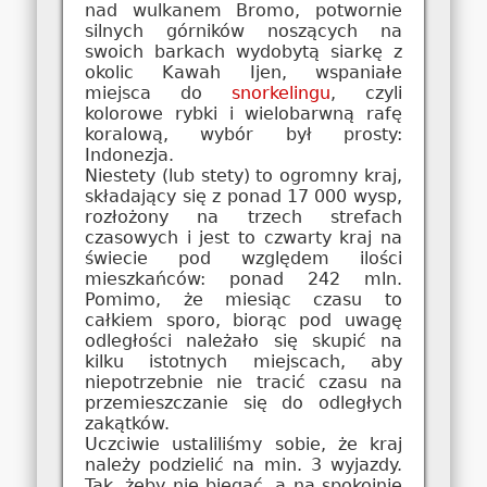
nad wulkanem Bromo, potwornie
silnych górników noszących na
swoich barkach wydobytą siarkę z
okolic Kawah Ijen, wspaniałe
miejsca do
snorkelingu
, czyli
kolorowe rybki i wielobarwną rafę
koralową, wybór był prosty:
Indonezja.
Niestety (lub stety) to ogromny kraj,
składający się z ponad 17 000 wysp,
rozłożony na trzech strefach
czasowych i jest to czwarty kraj na
świecie pod względem ilości
mieszkańców: ponad 242 mln.
Pomimo, że miesiąc czasu to
całkiem sporo, biorąc pod uwagę
odległości należało się skupić na
kilku istotnych miejscach, aby
niepotrzebnie nie tracić czasu na
przemieszczanie się do odległych
zakątków.
Uczciwie ustaliliśmy sobie, że kraj
należy podzielić na min. 3 wyjazdy.
Tak, żeby nie biegać, a na spokojnie