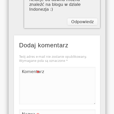
znaleźć na blogu w dziale
Indonezja :)
Odpowiedz
Dodaj komentarz
Twój adres e-mail nie zostanie opublikowany.
Wymagane pola są oznaczone
*
Komentarz
*