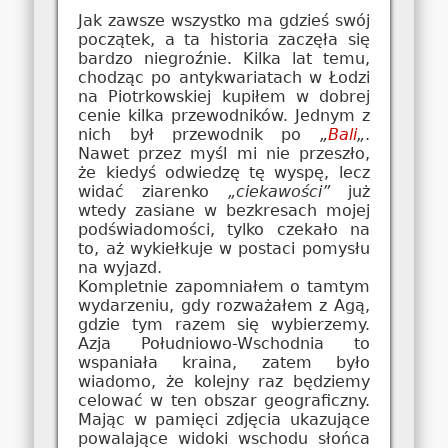
Jak zawsze wszystko ma gdzieś swój
początek, a ta historia zaczęła się
bardzo niegroźnie. Kilka lat temu,
chodząc po antykwariatach w Łodzi
na Piotrkowskiej kupiłem w dobrej
cenie kilka przewodników. Jednym z
nich był przewodnik po
„
Bali
„
.
Nawet przez myśl mi nie przeszło,
że kiedyś odwiedzę tę wyspę, lecz
widać ziarenko
„ciekawości”
już
wtedy zasiane w bezkresach mojej
podświadomości, tylko czekało na
to, aż wykiełkuje w postaci pomysłu
na wyjazd.
Kompletnie zapomniałem o tamtym
wydarzeniu, gdy rozważałem z Agą,
gdzie tym razem się wybierzemy.
Azja Południowo-Wschodnia to
wspaniała kraina, zatem było
wiadomo, że kolejny raz będziemy
celować w ten obszar geograficzny.
Mając w pamięci zdjęcia ukazujące
powalające widoki wschodu słońca