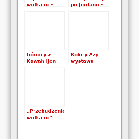
wulkanu –
po Jordanii –
artykuł w
Jordania w 10
„Witaj w
dni
Podróży”
Górnicy z
Kolory Azji
Kawah Ijen –
wystawa
artykuł w
zdjęć na
Dolnośląskim
festiwalu
Magazynie
Równoleżnik
Fotograficznym
Zero
„Przebudzenie
wulkanu”
artykuł w
Travingerze