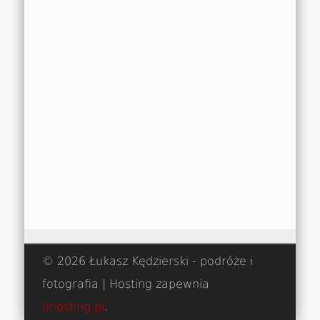
© 2026 Łukasz Kędzierski - podróże i
fotografia | Hosting zapewnia
dhosting.pl
.
Obserwuj na Instagramie