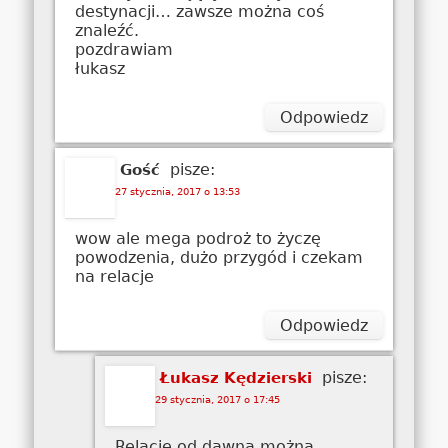
destynacji… zawsze można coś
znaleźć.
pozdrawiam
łukasz
Odpowiedz
pisze:
Gość
27 stycznia, 2017 o 13:53
wow ale mega podroż to życzę
powodzenia, dużo przygód i czekam
na relacje
Odpowiedz
pisze:
Łukasz Kędzierski
29 stycznia, 2017 o 17:45
Relacje od dawna można