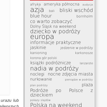
ameryka północna
afryka
audycja
azja
bliski wschód
bali
blue hour
bornholm
co warto zobaczyć
Dolny Śląsk na weekend
dziecko w podróży
europa
informacje praktyczne
jaskinie
jedzenie w podróży
kanioning
karkonosze
korona gór polski
książki podróżnicze
lanzarote
nadia w podróży
nocne zdjęcia miasta
noclegi
nurkowanie
pieniądze w podróży
plaża
plan podróży
Podróże po Polsce z
dzieckiem
 urazu lub
pokazy slajdów
Polska na weekend
ajlepszych