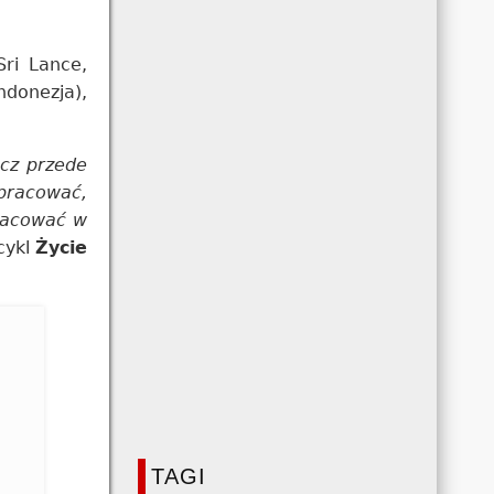
Sri Lance,
ndonezja),
ecz przede
pracować,
pracować w
cykl
Życie
TAGI