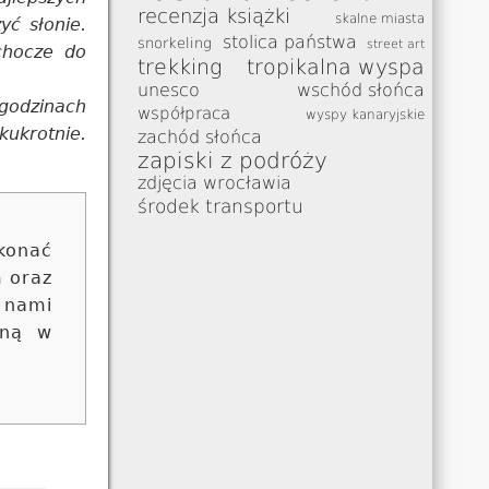
recenzja książki
skalne miasta
yć słonie.
stolica państwa
snorkeling
street art
ochocze do
trekking
tropikalna wyspa
unesco
wschód słońca
 godzinach
współpraca
wyspy kanaryjskie
kukrotnie.
zachód słońca
zapiski z podróży
zdjęcia wrocławia
środek transportu
konać
m
oraz
 nami
oną w