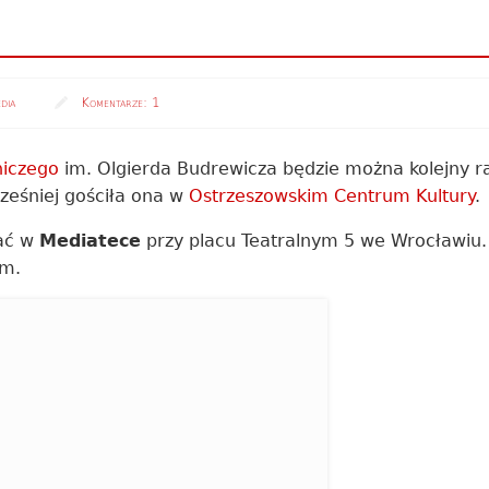
dia
Komentarze:
1
niczego
im. Olgierda Budrewicza będzie można kolejny r
ześniej gościła ona w
Ostrzeszowskim Centrum Kultury
.
ać w
Mediatece
przy placu Teatralnym 5 we Wrocławiu
am.