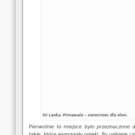
Sri Lanka. Pinnawala – sierociniec dla słoni.
Pierwotnie to miejsce było przeznaczone dl
takie, które wymagały opieki. Po upływie cz