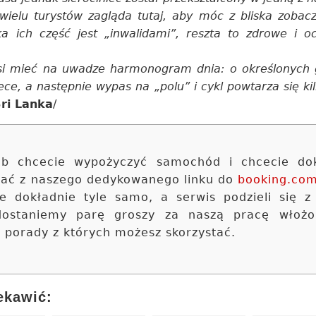
wielu turystów zagląda tutaj, aby móc z bliska zobacz
lka ich część jest „inwalidami”, reszta to zdrowe i 
usi mieć na uwadze harmonogram dnia: o określonych
zece, a następnie wypas na „polu” i cykl powtarza się kil
Sri Lanka
/
 lub chcecie wypożyczyć samochód i chcecie do
stać z naszego dedykowanego linku do
booking.co
ie dokładnie tyle samo, a serwis podzieli się z
 dostaniemy parę groszy za naszą pracę włoż
e porady z których możesz skorzystać.
ekawić: