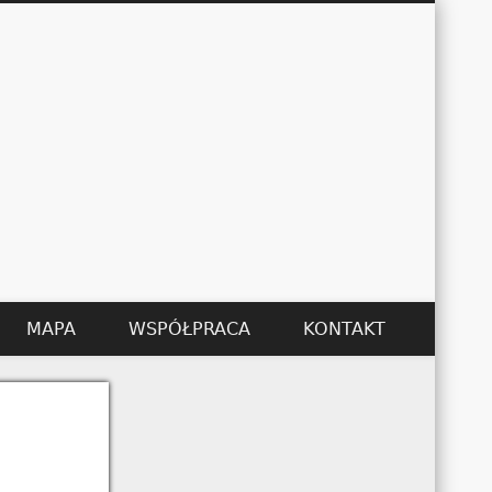
Łukasz Kędzier
MAPA
WSPÓŁPRACA
KONTAKT