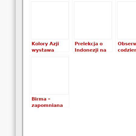
Kolory Azji
Prelekcja o
Obserw
wystawa
Indonezji na
codzie
zdjęć w OCK
Wrocławskim
wysta
Ostrzeszów
Festiwalu
fotogra
Podróżniczym
klubie 
Birma –
zapomniana
perła Azji
pokaz slajdów