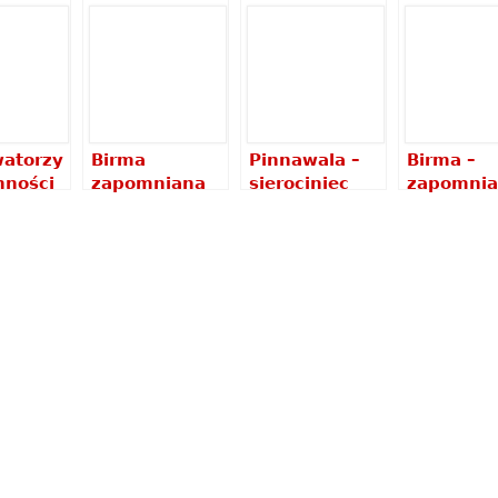
atorzy
Birma
Pinnawala –
Birma –
nności
zapomniana
sierociniec
zapomni
wa
perła Azji –
dla słoni
perła Azji
fii w
wernisaż i
[video]
pokaz sl
Firlej
prelekcja