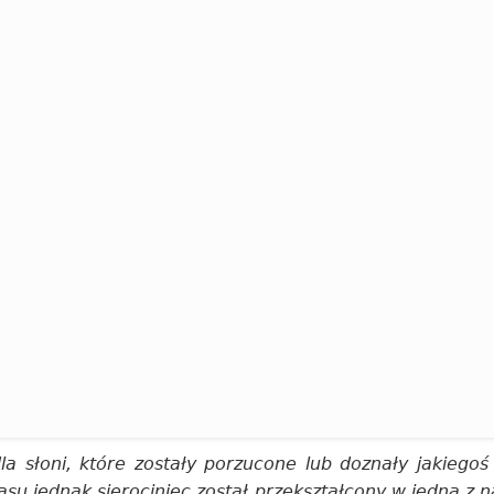
a słoni, które zostały porzucone lub doznały jakiegoś
asu jednak sierociniec został przekształcony w jedną z n