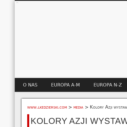
O NAS
EUROPA A-M
EUROPA N-Z
www.lkedzierski.com
>
media
>
Kolory Azji wystaw
KOLORY AZJI WYSTAW