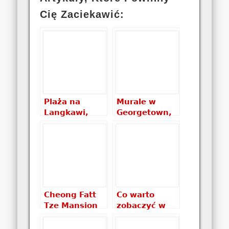
Cię Zaciekawić:
Plaża na
Murale w
Langkawi,
Georgetown,
czyli maluch
czyli z czego
na plaży
słynie wyspa
Penang
Cheong Fatt
Co warto
Tze Mansion
zobaczyć w
Malezji? Z
małym