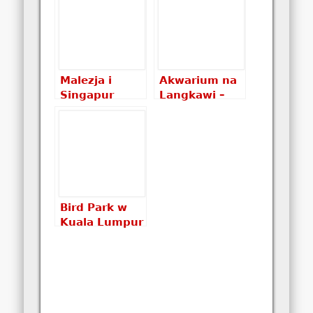
dzieckiem?
Malezja i
Akwarium na
Singapur
Langkawi –
informacje
coś dla
praktyczne:
malucha
ceny, wiza,
noclegi …
Bird Park w
Kuala Lumpur