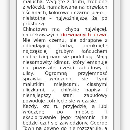
malucha. Wygięte z drutu, zrobione
z włóczki, namalowane na drzwiach
i ścianach, kolorowe i czarno-białe…
nieistotne – najważniejsze, że po
prostu są.
Chinatown ma chyba najwięcej,
najciekawszych
drewnianych drzwi
.
Nie wiem czemu, ale odrapane z
odpadającą farbą, zamknięte
najczęściej grubym łańcuchem
najbardziej nam się podobają. Mają
niesamowity klimat, który emanuje
na pozostałe części zabudowy i
ulicy. Ogromną przyjemność
sprawia włóczenie się tymi
malutkimi miejscami, ciasnymi
uliczkami, a chińskie napisy i
nienajlepszy stan zabudowy
powoduje cofnięcie się w czasie.
Każdy, kto tu przyjedzie, a lubi
włóczęgę po mieście i
eksplorowanie jego tajemnic nie
będzie czuł się zawiedziony. George
Town na pewno go nie rozczaruje, a