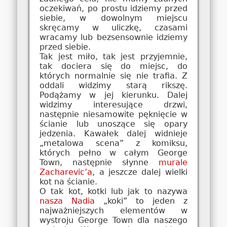
oczekiwań, po prostu idziemy przed
siebie, w dowolnym miejscu
skręcamy w uliczkę, czasami
wracamy lub bezsensownie idziemy
przed siebie.
Tak jest miło, tak jest przyjemnie,
tak dociera się do miejsc, do
których normalnie się nie trafia. Z
oddali widzimy starą rikszę.
Podążamy w jej kierunku. Dalej
widzimy interesujące drzwi,
następnie niesamowite pęknięcie w
ścianie lub unoszące się opary
jedzenia. Kawałek dalej widnieje
„metalowa scena” z komiksu,
których pełno w całym George
Town, następnie słynne
murale
Zacharevic’a
, a jeszcze dalej wielki
kot na ścianie.
O tak kot, kotki lub jak to nazywa
nasza Nadia
„koki” to jeden z
najważniejszych elementów w
wystroju George Town dla naszego