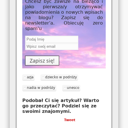
Chcesz być zawsze na bieżąco i
jako
pierwsza/y
otrzymywać
powiadomienia o nowych wpisach
na blogu? Zapisz się do
newsletter'a. Obiecuję zero
spam'u
azja
dziecko w podróży
nadia w podróży
unesco
Podobał Ci się artykuł? Warto
go przeczytać? Podziel się ze
swoimi znajomymi.
Tweet