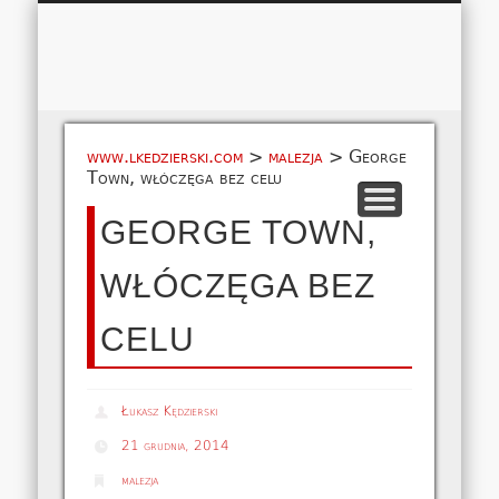
Łukasz 
WSPÓŁPRACA
EUROPA A-M
EUROPA N-Z
AMERYKA
KONTAKT
OCEANIA
AFRYKA
O NAS
MAPA
AZJA
www.lkedzierski.com
>
malezja
>
George
Town, włóczęga bez celu
GEORGE TOWN,
WŁÓCZĘGA BEZ
CELU
Łukasz Kędzierski
21 grudnia, 2014
malezja