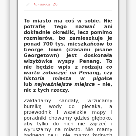
Komentarze:
26
To miasto ma coś w sobie. Nie
potrafię tego nazwać ani
dokładnie określić, lecz pomimo
rozmiarów, bo zamieszkuje je
ponad 700 tys. mieszkańców to
George Town (czasami pisane
Georgetown) jest doskonałą
wizytówka wyspy Penang. To
nie będzie wpis z rodzaju
co
warto zobaczyć na Penang
, czy
historia miasta w pigułce
lub
najważniejsze miejsca
– nie,
nic z tych rzeczy.
Zakładamy sandały, wrzucamy
butelkę wody do plecaka, a
przewodnik i wszelakie mapy i
poradniki chowamy gdzieś głęboko,
aby tylko do nich nie zajrzeć i
wyruszamy na miasto. Nie mamy
żadnego celu, nie mamy żadnych