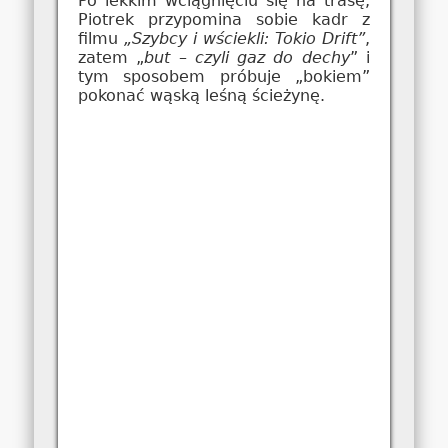
Po lekkim wciągnięciu się na trasę,
Piotrek przypomina sobie kadr z
filmu
„Szybcy i wściekli: Tokio Drift”
,
zatem „
but – czyli gaz do dechy
” i
tym sposobem próbuje „bokiem”
pokonać wąską leśną ścieżynę.