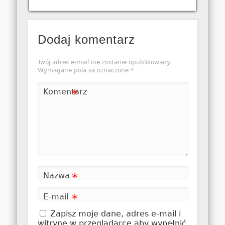
Dodaj komentarz
Twój adres e-mail nie zostanie opublikowany.
Wymagane pola są oznaczone
*
Komentarz
*
Nazwa
*
E-mail
*
Zapisz moje dane, adres e-mail i
witrynę w przeglądarce aby wypełnić