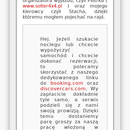
organizatora wyjazdu, czyli Piotrka (
www.solter4x4.pl
) oraz mojego
kierowcy czyli Stacha, dzięki
któremu mogłem pojechać na rajd.
Hej. Jeżeli szukacie
noclegu lub chcecie
wypożyczyć
samochód i chcecie
dokonać rezerwacji,
to polecamy
skorzystać z naszego
dedykowanego linku
do
booking.com
oraz
discovercars.com
. Wy
zapłacicie dokładnie
tyle samo, a serwis
podzieli się z nami
swoją prowizją. Dzięki
temu dostaniemy
parę groszy za naszą
pracę włożoną w