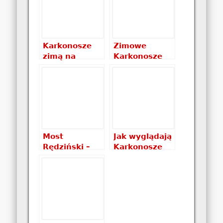
Karkonosze
Zimowe
zimą na
Karkonosze
zdjęciach
na parę chwil
Most
Jak wyglądają
Rędziński –
Karkonosze
najwyższy
nocą? Nocne
most w Polsce
zdjęcia
Karkonoszy