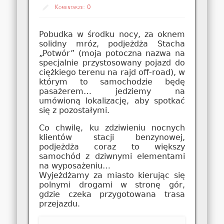
Komentarze:
0
Pobudka w środku nocy, za oknem
solidny mróz, podjeżdża Stacha
„Potwór” (moja potoczna nazwa na
specjalnie przystosowany pojazd do
ciężkiego terenu na rajd off-road), w
którym to samochodzie będę
pasażerem… jedziemy na
umówioną lokalizację, aby spotkać
się z pozostałymi.
Co chwilę, ku zdziwieniu nocnych
klientów stacji benzynowej,
podjeżdża coraz to większy
samochód z dziwnymi elementami
na wyposażeniu…
Wyjeżdżamy za miasto kierując się
polnymi drogami w stronę gór,
gdzie czeka przygotowana trasa
przejazdu.