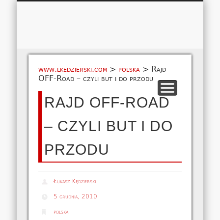
Łukasz 
WSPÓŁPRACA
EUROPA A-M
EUROPA N-Z
AMERYKA
KONTAKT
OCEANIA
AFRYKA
O NAS
MAPA
AZJA
www.lkedzierski.com
>
polska
>
Rajd
OFF-Road – czyli but i do przodu
RAJD OFF-ROAD
– CZYLI BUT I DO
PRZODU
Łukasz Kędzierski
5 grudnia, 2010
polska