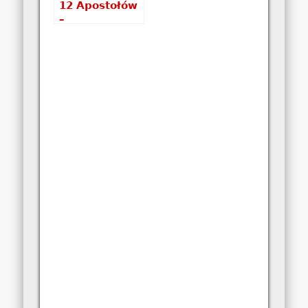
12 Apostołów
–
najpopularniejsza
wizytówka
Great Ocean
Road – walka
z żywiołami…