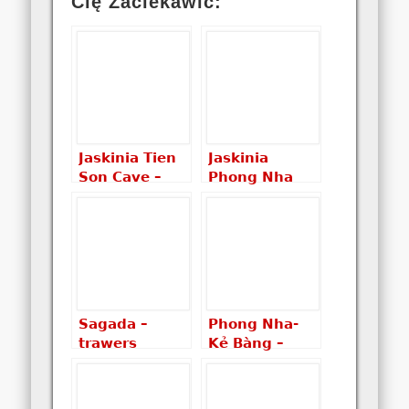
Cię Zaciekawić:
Jaskinia Tien
Jaskinia
Son Cave –
Phong Nha
magia
Cave – piękno
wietnamskich
wietnamskich
jaskiń
jaskiń
Sagada –
Phong Nha-
trawers
Kẻ Bàng –
Lumiang
wycieczka do
Burial Cave i
wietnamskich
Sumaguing
jaskiń –