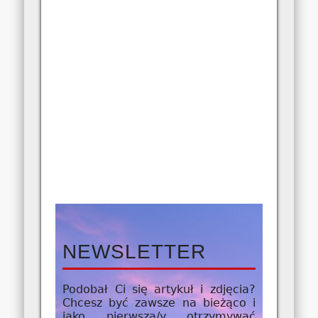
NEWSLETTER
Podobał Ci się artykuł i zdjęcia?
Chcesz być zawsze na bieżąco i
jako
pierwsza/y
otrzymywać