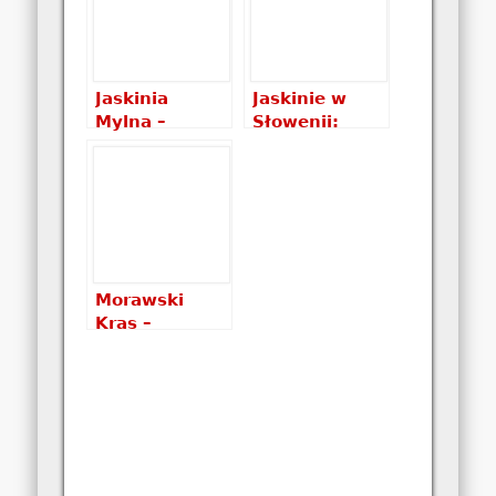
Cave
poradnik
praktyczny
Jaskinia
Jaskinie w
Mylna –
Słowenii:
najciekawsza
jaskinia
jaskinia
Vranja
turystyczna w
Tatrach
Morawski
Kras –
jaskinia
Punkevní
jeskyně