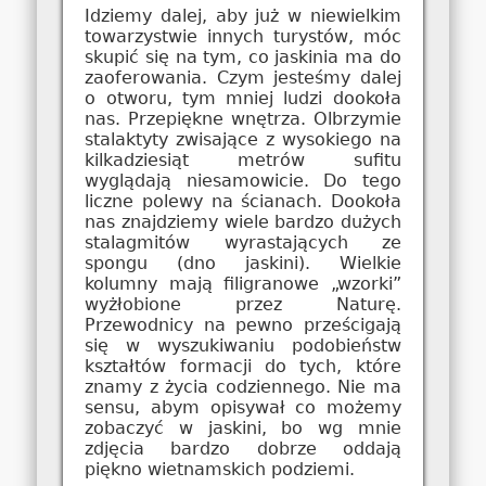
Idziemy dalej, aby już w niewielkim
towarzystwie innych turystów, móc
skupić się na tym, co jaskinia ma do
zaoferowania. Czym jesteśmy dalej
o otworu, tym mniej ludzi dookoła
nas. Przepiękne wnętrza. Olbrzymie
stalaktyty zwisające z wysokiego na
kilkadziesiąt metrów sufitu
wyglądają niesamowicie. Do tego
liczne polewy na ścianach. Dookoła
nas znajdziemy wiele bardzo dużych
stalagmitów wyrastających ze
spongu (dno jaskini). Wielkie
kolumny mają filigranowe „wzorki”
wyżłobione przez Naturę.
Przewodnicy na pewno prześcigają
się w wyszukiwaniu podobieństw
kształtów formacji do tych, które
znamy z życia codziennego. Nie ma
sensu, abym opisywał co możemy
zobaczyć w jaskini, bo wg mnie
zdjęcia bardzo dobrze oddają
piękno wietnamskich podziemi.