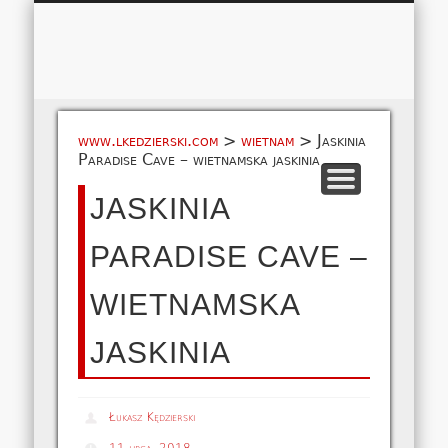
Łukasz 
WSPÓŁPRACA
EUROPA A-M
EUROPA N-Z
AMERYKA
KONTAKT
OCEANIA
AFRYKA
O NAS
MAPA
AZJA
www.lkedzierski.com
>
wietnam
>
Jaskinia
Paradise Cave – wietnamska jaskinia
JASKINIA
PARADISE CAVE –
WIETNAMSKA
JASKINIA
Łukasz Kędzierski
11 lipca, 2018