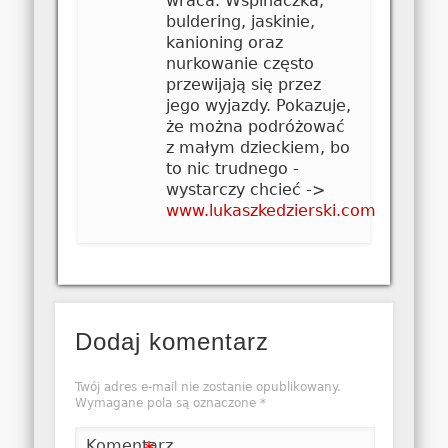
wraca. Wspinaczka,
buldering, jaskinie,
kanioning oraz
nurkowanie często
przewijają się przez
jego wyjazdy. Pokazuje,
że można podróżować
z małym dzieckiem, bo
to nic trudnego -
wystarczy chcieć ->
www.lukaszkedzierski.com
Dodaj komentarz
Twój adres e-mail nie zostanie opublikowany.
Wymagane pola są oznaczone
*
Komentarz