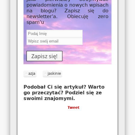
powiadomienia o nowych wpisach
na blogu? Zapisz się do
newsletter'a. Obiecuję zero
spam'u
azja
jaskinie
Podobał Ci się artykuł? Warto
go przeczytać? Podziel się ze
swoimi znajomymi.
Tweet