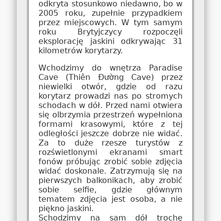
odkryta stosunkowo niedawno, bo w
2005 roku, zupełnie przypadkiem
przez miejscowych. W tym samym
roku Brytyjczycy rozpoczęli
eksplorację jaskini odkrywając 31
kilometrów korytarzy.
Wchodzimy do wnętrza Paradise
Cave (Thiên Đường Cave) przez
niewielki otwór, gdzie od razu
korytarz prowadzi nas po stromych
schodach w dół. Przed nami otwiera
się olbrzymia przestrzeń wypełniona
formami krasowymi, które z tej
odległości jeszcze dobrze nie widać.
Za to duże rzesze turystów z
rozświetlonymi ekranami smart
fonów próbując zrobić sobie zdjęcia
widać doskonale. Zatrzymują się na
pierwszych balkonikach, aby zrobić
sobie selfie, gdzie głównym
tematem zdjęcia jest osoba, a nie
piękno jaskini.
Schodzimy na sam dół trochę