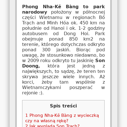
Phong Nha-Kẻ Bàng to park
narodowy
położony w północnej
części Wietnamu w regionach Bố
Trạch and Minh Hóa ok. 450 km na
południe od Hanoi i ok. 1-2 godziny
autobusem od Dong Hoi. Park
obejmuje ponad 850 km2 na
terenie, którego dotychczas odkryto
ponad 300 jaskiń. Biorąc pod
uwagę, że stosunkowo niedawno, bo
w 2009 roku odkryto tu jaskinię
Son
Doong,
która jest jedną z
największych, to sądzę, że teren ten
skrywa jeszcze wiele innych. Aż
korci, żeby tam wspólnie z
Wietnamczykami poszperać w
rejonie :).
Spis treści
1
Phong Nha-Kẻ Bàng z wycieczką
czy na własną rękę?
2
Jak wygląda Son Trach?