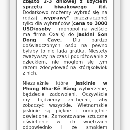
często 2-3 dniowej z użyciem
sprzętu biwakowego itd.
Dodatkowo możemy wybrać się na
rodzaj „
wyprawy”
przeznaczonej
tylko dla wybrańców (
cena to 3000
USD/osoby
– monopol na wejście
ma firma Oxalis) do
jaskini Son
Dong Cave.
Dla bardzo
doświadczonych osób na pewno
byłaby to nie lada gratka. Niestety
zważywszy na czas i podróżowanie z
dzieckiem, nie mogłem się tym
razem zdecydować na którąkolwiek
z nich.
Niezależnie które
jaskinie w
Phong Nha-Kẻ Bàng
wybierzecie,
będziecie zadowoleni. Oczywiście
my będziemy zachęcali, aby
zobaczyć wszystkie. Wietnamskie
jaskinie są piękne i umiejętnie
oświetlone. Zamontowane sztuczne
oświetlenie w ich wnętrzach
odpowiednio i ze smakiem