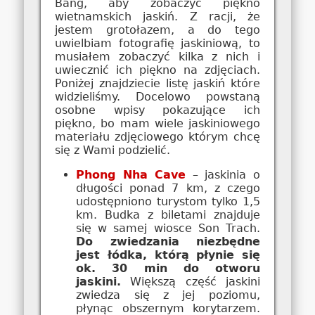
Bàng, aby zobaczyć piękno
wietnamskich jaskiń. Z racji, że
jestem grotołazem, a do tego
uwielbiam fotografię jaskiniową, to
musiałem zobaczyć kilka z nich i
uwiecznić ich piękno na zdjęciach.
Poniżej znajdziecie listę jaskiń które
widzieliśmy. Docelowo powstaną
osobne wpisy pokazujące ich
piękno, bo mam wiele jaskiniowego
materiału zdjęciowego którym chcę
się z Wami podzielić.
Phong Nha Cave
– jaskinia o
długości ponad 7 km, z czego
udostępniono turystom tylko 1,5
km. Budka z biletami znajduje
się w samej wiosce Son Trach.
Do zwiedzania niezbędne
jest łódka, którą płynie się
ok. 30 min do otworu
jaskini.
Większą część jaskini
zwiedza się z jej poziomu,
płynąc obszernym korytarzem.