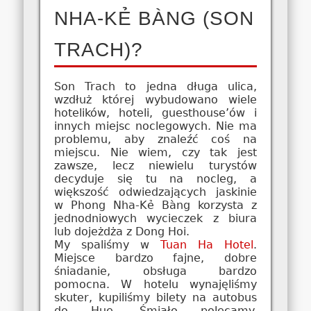
NHA-KẺ BÀNG (SON
TRACH)?
Son Trach to jedna długa ulica,
wzdłuż której wybudowano wiele
hotelików, hoteli, guesthouse’ów i
innych miejsc noclegowych. Nie ma
problemu, aby znaleźć coś na
miejscu. Nie wiem, czy tak jest
zawsze, lecz niewielu turystów
decyduje się tu na nocleg, a
większość odwiedzających jaskinie
w Phong Nha-Kẻ Bàng korzysta z
jednodniowych wycieczek z biura
lub dojeżdża z Dong Hoi.
My spaliśmy w
Tuan Ha Hotel
.
Miejsce bardzo fajne, dobre
śniadanie, obsługa bardzo
pomocna. W hotelu wynajęliśmy
skuter, kupiliśmy bilety na autobus
do Hue. Śmiało polecamy.