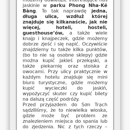
jaskinie w
parku Phong Nha-Kẻ
Bàng
. To tak naprawdę
jedna,
długa ulica, wzdłuż której
znajduje się kilkanaście, jak nie
więcej, hoteli, hosteli,
guesthouse’ów,
a także wiele
knajp i knajpeczek, gdzie możemy
dobrze zjeść i się napić. Oczywiście
znajdziemy tu także kilka punktów,
(bo to nie są osobne sklepy) gdzie
można kupić jakieś przekąski, a
także piekarnię oraz stoiska z
owocami. Przy ulicy praktycznie w
każdym hotelu znajduje się mini
biuro turystyczne, gdzie możemy
kupić wycieczki do jaskiń,
wypożyczyć skuter czy kupić bilety
na dalszą część podróży.
Przed przyjazdem do Sơn Trạch
sądziliśmy, że to niewielka wioska,
gdzie może być problem ze
znalezieniem miejsca do spania lub
do zjedzenia. Nic z tych rzeczy –