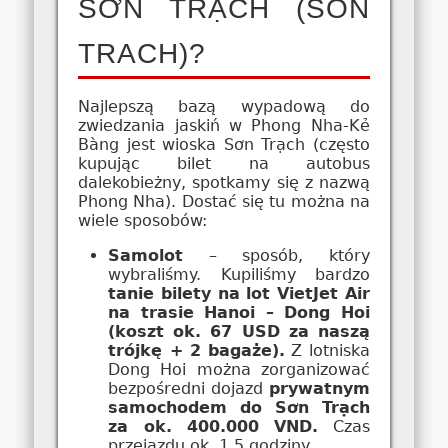
SƠN TRẠCH (SON
TRACH)?
Najlepszą bazą wypadową do
zwiedzania jaskiń w Phong Nha-Kẻ
Bàng jest wioska Sơn Trạch (często
kupując bilet na autobus
dalekobieżny, spotkamy się z nazwą
Phong Nha). Dostać się tu można na
wiele sposobów:
Samolot
– sposób, który
wybraliśmy. Kupiliśmy bardzo
tanie bilety na lot VietJet Air
na trasie Hanoi – Dong Hoi
(koszt ok. 67 USD za naszą
trójkę + 2 bagaże).
Z lotniska
Dong Hoi można zorganizować
bezpośredni dojazd
prywatnym
samochodem do Sơn Trạch
za ok. 400.000 VND.
Czas
przejazdu ok. 1,5 godziny.