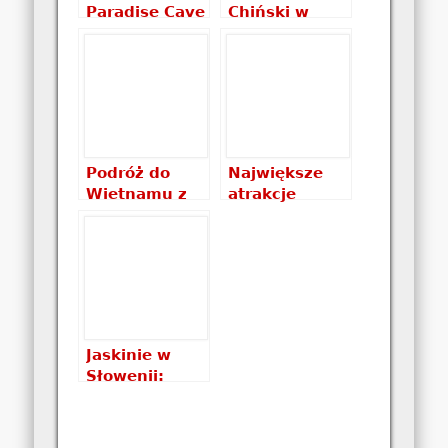
Paradise Cave
Chiński w
– wietnamska
ekspresowym
jaskinia
tempie –
poradnik
praktyczny
Podróż do
Największe
Wietnamu z
atrakcje
dzieckiem –
Wietnamu,
część 2
czyli co warto
zobaczyć w
Wietnamie
Jaskinie w
Słowenii:
jaskinia
Vranja