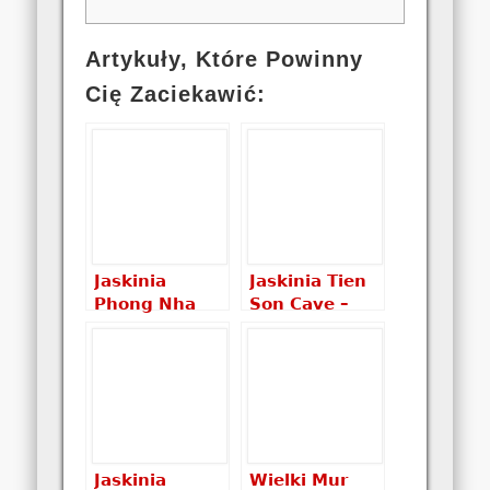
Artykuły, Które Powinny
Cię Zaciekawić:
Jaskinia
Jaskinia Tien
Phong Nha
Son Cave –
Cave – piękno
magia
wietnamskich
wietnamskich
jaskiń
jaskiń
Jaskinia
Wielki Mur