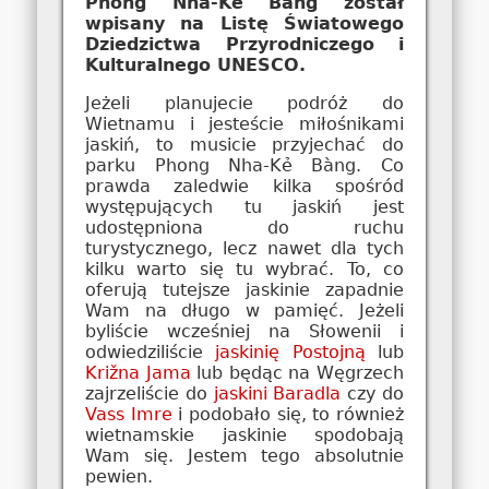
Phong Nha-Ke Bang został
wpisany na Listę Światowego
Dziedzictwa Przyrodniczego i
Kulturalnego UNESCO.
Jeżeli planujecie podróż do
Wietnamu i jesteście miłośnikami
jaskiń, to musicie przyjechać do
parku Phong Nha-Kẻ Bàng. Co
prawda zaledwie kilka spośród
występujących tu jaskiń jest
udostępniona do ruchu
turystycznego, lecz nawet dla tych
kilku warto się tu wybrać. To, co
oferują tutejsze jaskinie zapadnie
Wam na długo w pamięć. Jeżeli
byliście wcześniej na Słowenii i
odwiedziliście
jaskinię Postojną
lub
Križna Jama
lub będąc na Węgrzech
zajrzeliście do
jaskini Baradla
czy do
Vass Imre
i podobało się, to również
wietnamskie jaskinie spodobają
Wam się. Jestem tego absolutnie
pewien.