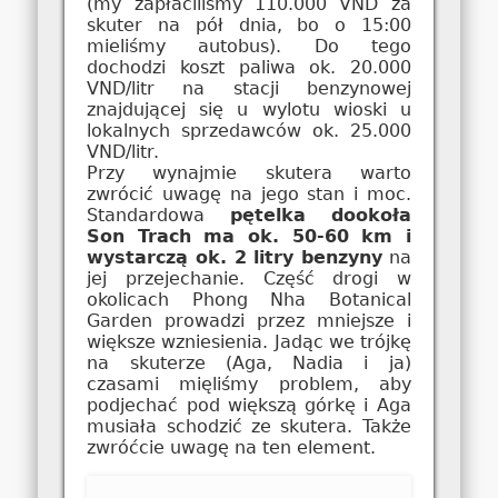
(my zapłaciliśmy 110.000 VND za
skuter na pół dnia, bo o 15:00
mieliśmy autobus). Do tego
dochodzi koszt paliwa ok. 20.000
VND/litr na stacji benzynowej
znajdującej się u wylotu wioski u
lokalnych sprzedawców ok. 25.000
VND/litr.
Przy wynajmie skutera warto
zwrócić uwagę na jego stan i moc.
Standardowa
pętelka dookoła
Son Trach ma ok. 50-60 km i
wystarczą ok. 2 litry benzyny
na
jej przejechanie. Część drogi w
okolicach Phong Nha Botanical
Garden prowadzi przez mniejsze i
większe wzniesienia. Jadąc we trójkę
na skuterze (Aga, Nadia i ja)
czasami mięliśmy problem, aby
podjechać pod większą górkę i Aga
musiała schodzić ze skutera. Także
zwróćcie uwagę na ten element.