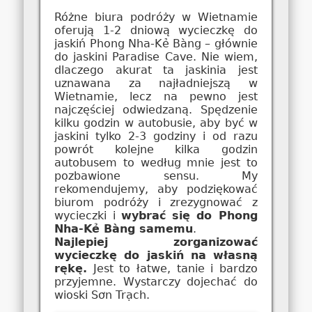
Różne biura podróży w Wietnamie
oferują 1-2 dniową wycieczkę do
jaskiń Phong Nha-Kẻ Bàng – głównie
do jaskini Paradise Cave. Nie wiem,
dlaczego akurat ta jaskinia jest
uznawana za najładniejszą w
Wietnamie, lecz na pewno jest
najczęściej odwiedzaną. Spędzenie
kilku godzin w autobusie, aby być w
jaskini tylko 2-3 godziny i od razu
powrót kolejne kilka godzin
autobusem to według mnie jest to
pozbawione sensu. My
rekomendujemy, aby podziękować
biurom podróży i zrezygnować z
wycieczki i
wybrać się do Phong
Nha-Kẻ Bàng samemu
.
Najlepiej zorganizować
wycieczkę do jaskiń na własną
rękę.
Jest to łatwe, tanie i bardzo
przyjemne. Wystarczy dojechać do
wioski Sơn Trạch.