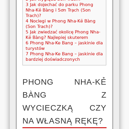
3
Jak dojechać do parku Phong
Nha-Kẻ Bàng i Sơn Trạch (Son
Trach)?
4
Noclegi w Phong Nha-Kẻ Bàng
(Son Trach)?
5
Jak zwiedzać okolicę Phong Nha-
Kẻ Bàng? Najlepiej skuterem
6
Phong Nha-Ke Bang – jaskinie dla
turystów
7
Phong Nha-Ke Bang – jaskinie dla
bardziej doświadczonych
PHONG NHA-KẺ
BÀNG Z
WYCIECZKĄ CZY
NA WŁASNĄ RĘKĘ?