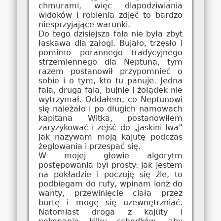
chmurami, więc dlapodziwiania
widoków i robienia zdjęć to bardzo
niesprzyjające warunki.
Do tego dzisiejsza fala nie była zbyt
łaskawa dla załogi. Bujało, trzęsło i
pomimo porannego tradycyjnego
strzemiennego dla Neptuna, tym
razem postanowił przypomnieć o
sobie i o tym, kto tu panuje. Jedna
fala, druga fala, bujnie i żołądek nie
wytrzymał. Oddałem, co Neptunowi
się należało i po długich namowach
kapitana Witka, postanowiłem
zaryzykować i zejść do „jaskini lwa”
jak nazywam moją kajutę podczas
żeglowania i przespać się.
W mojej głowie algorytm
postępowania był prosty: jak jestem
na pokładzie i poczuję się źle, to
podbiegam do rufy, wpinam lonż do
wanty, przewinięcie ciała przez
burtę i mogę się uzewnętrzniać.
Natomiast droga z kajuty i