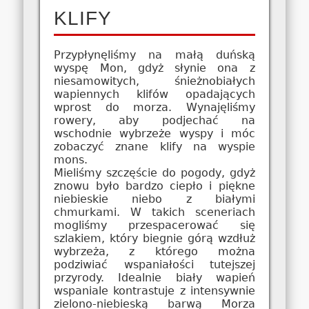
KLIFY
Przypłynęliśmy na małą duńską
wyspę Mon, gdyż słynie ona z
niesamowitych, śnieżnobiałych
wapiennych klifów opadających
wprost do morza. Wynajęliśmy
rowery, aby podjechać na
wschodnie wybrzeże wyspy i móc
zobaczyć znane klify na wyspie
mons.
Mieliśmy szczęście do pogody, gdyż
znowu było bardzo ciepło i piękne
niebieskie niebo z białymi
chmurkami. W takich sceneriach
mogliśmy przespacerować się
szlakiem, który biegnie górą wzdłuż
wybrzeża, z którego można
podziwiać wspaniałości tutejszej
przyrody. Idealnie biały wapień
wspaniale kontrastuje z intensywnie
zielono-niebieską barwą Morza