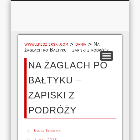
Łukasz 
WSPÓŁPRACA
EUROPA A-M
EUROPA N-Z
AMERYKA
KONTAKT
OCEANIA
AFRYKA
O NAS
MAPA
AZJA
www.lkedzierski.com
>
dania
>
Na
żaglach po Bałtyku – zapiski z podróży
NA ŻAGLACH PO
BAŁTYKU –
ZAPISKI Z
PODRÓŻY
Łukasz Kędzierski
1 lipca, 2015