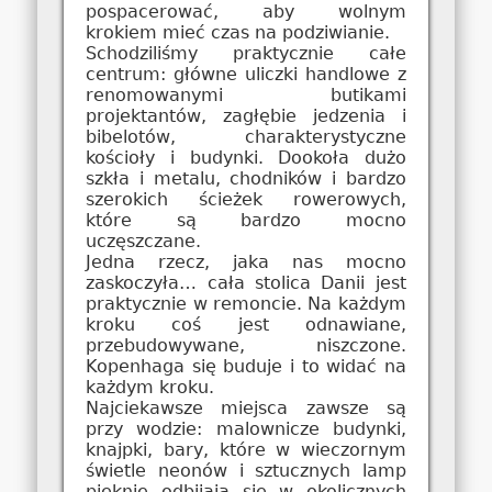
pospacerować, aby wolnym
krokiem mieć czas na podziwianie.
Schodziliśmy praktycznie całe
centrum: główne uliczki handlowe z
renomowanymi butikami
projektantów, zagłębie jedzenia i
bibelotów, charakterystyczne
kościoły i budynki. Dookoła dużo
szkła i metalu, chodników i bardzo
szerokich ścieżek rowerowych,
które są bardzo mocno
uczęszczane.
Jedna rzecz, jaka nas mocno
zaskoczyła… cała stolica Danii jest
praktycznie w remoncie. Na każdym
kroku coś jest odnawiane,
przebudowywane, niszczone.
Kopenhaga się buduje i to widać na
każdym kroku.
Najciekawsze miejsca zawsze są
przy wodzie: malownicze budynki,
knajpki, bary, które w wieczornym
świetle neonów i sztucznych lamp
pięknie odbijają się w okolicznych