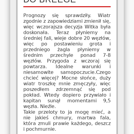
Prognozy się sprawdziły. Wiatr
zgodnie z zapowiedziami zmienił się,
więc wczorajsza decyzja Witka była
doskonała. Teraz płyniemy na
średniej fali, wieje dobre 20 węzłów,
więc po postawieniu grota i
przedniego żagla płyniemy w
średnim przechyle ponad 7-8
węzłów. Przygoda z wczoraj się
powtarza. Idealne warunki i
niesamowite samopoczucie.Czego
chcieć więcej? Mocne słońce, duży
wiatr troszkę mnie zmęczyły, więc
poszedłem zdrzemnąć się pod
pokład. Wtedy dopiero przywiało i
kapitan sunął momentami 9,5
węzła. Nieźle.
Takie przeloty to ja mogę mieć, a
nie jakieś chmury, martwa fala,
która zmuli prawie każdego, deszcz
i pochmurnie.