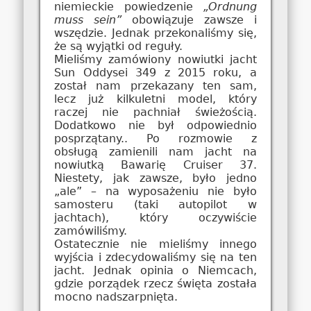
niemieckie powiedzenie
„Ordnung
muss sein”
obowiązuje zawsze i
wszędzie. Jednak przekonaliśmy się,
że są wyjątki od reguły.
Mieliśmy zamówiony nowiutki jacht
Sun Oddysei 349 z 2015 roku, a
został nam przekazany ten sam,
lecz już kilkuletni model, który
raczej nie pachniał świeżością.
Dodatkowo nie był odpowiednio
posprzątany.. Po rozmowie z
obsługą zamienili nam jacht na
nowiutką Bawarię Cruiser 37.
Niestety, jak zawsze, było jedno
„ale” – na wyposażeniu nie było
samosteru (taki autopilot w
jachtach), który oczywiście
zamówiliśmy.
Ostatecznie nie mieliśmy innego
wyjścia i zdecydowaliśmy się na ten
jacht. Jednak opinia o Niemcach,
gdzie porządek rzecz święta została
mocno nadszarpnięta.