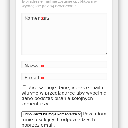
Twój adres e-mail nie zostanie opublikowany.
Wymagane pola są oznaczone
*
Komentarz
*
Nazwa
*
E-mail
*
Zapisz moje dane, adres e-mail i
witrynę w przeglądarce aby wypełnić
dane podczas pisania kolejnych
komentarzy.
Powiadom
mnie o kolejnych odpowiedziach
poprzez email.