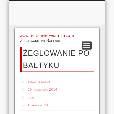
Łukasz 
WSPÓŁPRACA
EUROPA A-M
EUROPA N-Z
AMERYKA
KONTAKT
OCEANIA
AFRYKA
O NAS
MAPA
AZJA
www.lkedzierski.com
>
dania
>
Żeglowanie po Bałtyku
ŻEGLOWANIE PO
BAŁTYKU
Łukasz Kędzierski
20 października, 2014
dania
Komentarze:
14