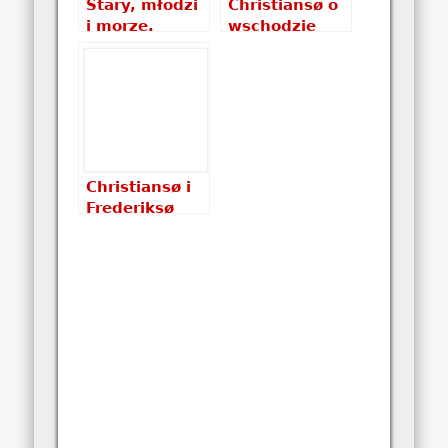
Stary, młodzi
Christiansø o
i morze.
wschodzie
Marcin
słońca
Jamkowski,
Jacek
Wacławski –
recenzja
książki
Christiansø i
Frederiksø
przed
najazdem
turystów