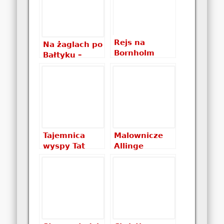
Rejs na
Na żaglach po
Bornholm
Bałtyku –
[video]
zapiski z
podróży
Tajemnica
Malownicze
wyspy Tat
Allinge