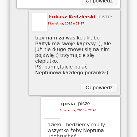
Odpowiedz
pisze:
Łukasz Kędzierski
3 kwietnia, 2015 o 13:37
trzymam za was kciuki, bo
Bałtyk ma swoje kaprysy :), ale
już nie długo znowu się na nim
pojawię :) trzymajcie się
cieplutko.
PS. pamiętajcie polać
Neptunowi każdego poranka:)
Odpowiedz
pisze:
gosia
6 kwietnia, 2015 o 22:49
dzięki…będziemy robiły
wszystko żeby Neptuna
udobruchać.