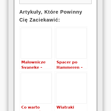
Artykuły, Które Powinny
Cię Zaciekawić:
Malownicze
Spacer po
Svaneke –
Hammeren –
ulubione
piękno
miejsce na
wybrzeża
wyspie
Co warto
Wiatraki