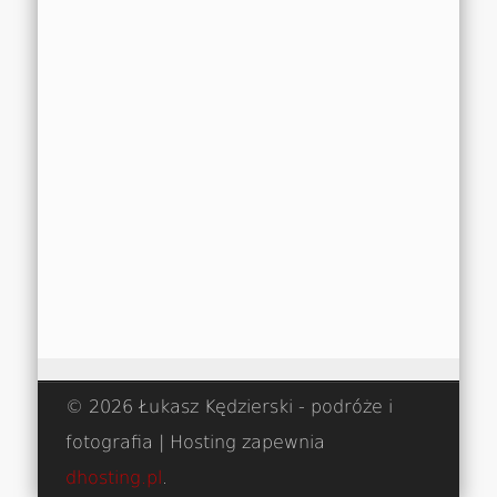
© 2026 Łukasz Kędzierski - podróże i
fotografia | Hosting zapewnia
dhosting.pl
.
Obserwuj na Instagramie