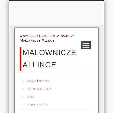
Łukasz 
WSPÓŁPRACA
EUROPA A-M
EUROPA N-Z
AMERYKA
KONTAKT
OCEANIA
AFRYKA
O NAS
MAPA
AZJA
www.lkedzierski.com
>
dania
>
Malownicze Allinge
MALOWNICZE
ALLINGE
Łukasz Kędzierski
14 grudnia, 2014
dania
Komentarze:
15