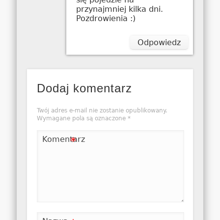
przynajmniej kilka dni.
Pozdrowienia :)
Odpowiedz
Dodaj komentarz
Twój adres e-mail nie zostanie opublikowany.
Wymagane pola są oznaczone
*
Komentarz
*