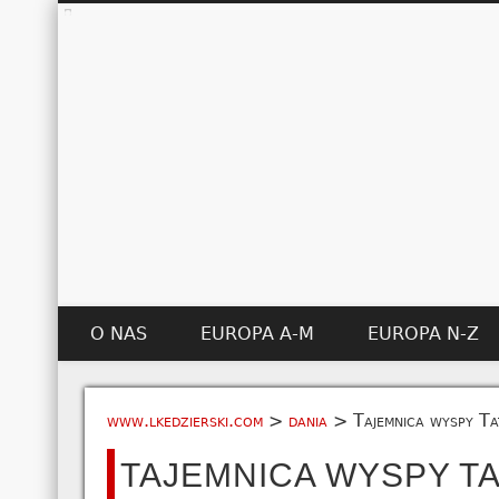
O NAS
EUROPA A-M
EUROPA N-Z
www.lkedzierski.com
>
dania
>
Tajemnica wyspy Ta
TAJEMNICA WYSPY T