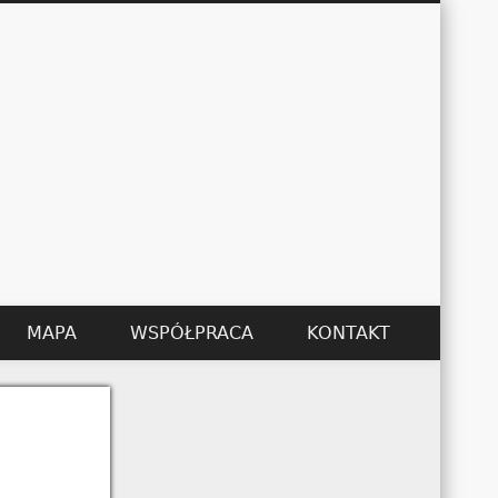
Łukasz Kędzier
MAPA
WSPÓŁPRACA
KONTAKT