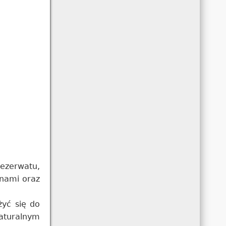
rezerwatu,
znami oraz
żyć się do
aturalnym