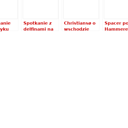
anie
Spotkanie z
Christiansø o
Spacer p
tyku
delfinami na
wschodzie
Hammere
Pamilacanie
słońca
piękno
wybrzeża