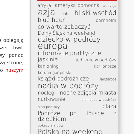
ameryka północna
afryka
audycja
azja
bliski wschód
bali
blue hour
bornholm
co warto zobaczyć
Dolny Śląsk na weekend
dziecko w podróży
e oblegają
europa
ej chwili
informacje praktyczne
owy ponad
jaskinie
jedzenie w podróży
zą stronę,
kanioning
karkonosze
 o
naszym
korona gór polski
książki podróżnicze
lanzarote
nadia w podróży
nocne zdjęcia miasta
noclegi
nurkowanie
pieniądze w podróży
plaża
plan podróży
Podróże po Polsce z
dzieckiem
pokazy slajdów
Polska na weekend