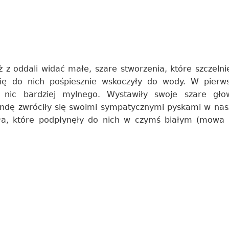
 z oddali widać małe, szare stworzenia, które szczelni
ię do nich pośpiesznie wskoczyły do wody. W pierwsz
cz nic bardziej mylnego. Wystawiły swoje szare gł
endę zwróciły się swoimi sympatycznymi pyskami w nas
a, które podpłynęły do nich w czymś białym (mowa