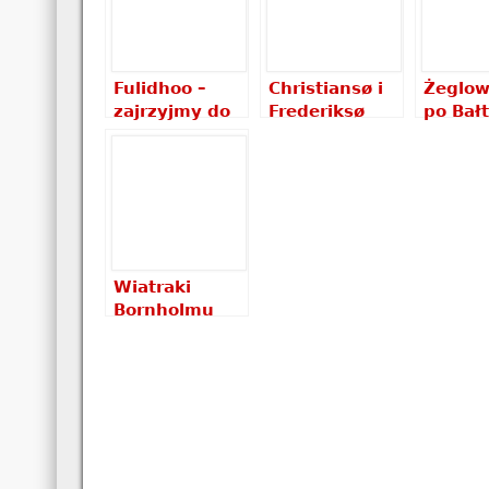
Fulidhoo –
Christiansø i
Żeglow
zajrzyjmy do
Frederiksø
po Bał
wnętrza
przed
lokalnej
najazdem
wyspy na
turystów
Malediwach
Wiatraki
Bornholmu