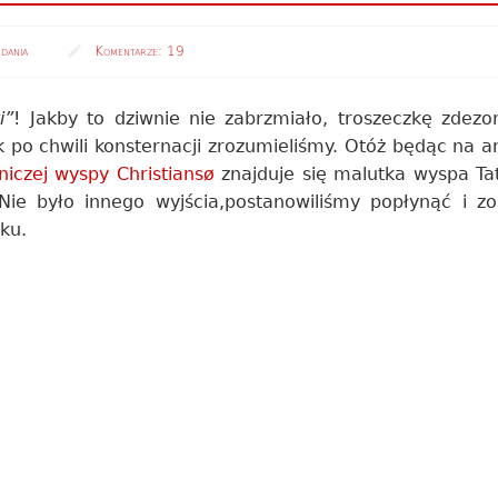
dania
Komentarze:
19
i”
! Jakby to dziwnie nie zabrzmiało, troszeczkę zdezo
po chwili konsternacji zrozumieliśmy. Otóż będąc na a
niczej wyspy Christiansø
znajduje się malutka wyspa Tat
 Nie było innego wyjścia,postanowiliśmy popłynąć i z
ku.