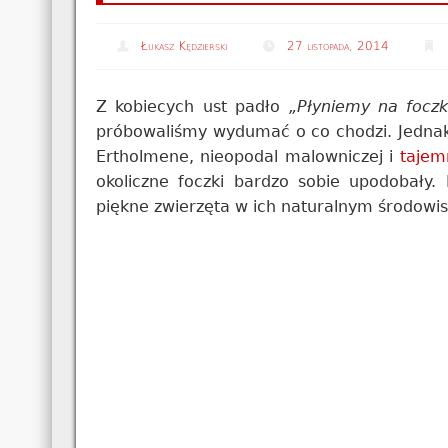
Łukasz Kędzierski
27 listopada, 2014
Z kobiecych ust padło
„Płyniemy na foczk
próbowaliśmy wydumać o co chodzi. Jednak 
Ertholmene, nieopodal malowniczej i
tajem
okoliczne foczki bardzo sobie upodobały.
piękne zwierzęta w ich naturalnym środowis