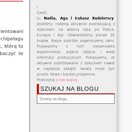
i
Cześć,
tu
Nadia, Aga i Łukasz Kędzierscy
.
Jesteśmy rodziną aktywnie podróżującą z
dzieckiem na własną rękę po Polsce,
rientowani
Europie i Azji. Odwiedziliśmy ponad 30
rchipelagu
krajów. Nasze podróże organizujemy sami.
, którą to
Przywozimy z nich niesamowite
wspomnienia, piękne zdjęcia i wiele
obaczyć te
informacji praktycznych. Pokazujemy, że
aktywne podróżowanie z dzieckiem nawet
w najdalsze zakątki świata może być
proste, łatwe i bardzo przyjemne.
Przeczytaj
o nas więcej
.
SZUKAJ NA BLOGU