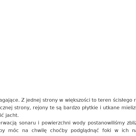
agające. Z jednej strony w większości to teren ścisłego 
cznej strony, rejony te są bardzo płytkie i utkane mieli
ć jacht.
rwacją sonaru i powierzchni wody postanowiliśmy zbli
aby móc na chwilę choćby podglądnąć foki w ich n