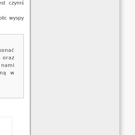
est czymś
olic wyspy
konać
m
oraz
 nami
oną w