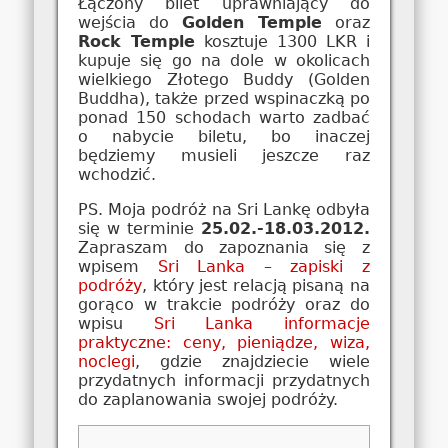
Łączony bilet uprawniający do
wejścia do
Golden Temple
oraz
Rock Temple
kosztuje 1300 LKR i
kupuje się go na dole w okolicach
wielkiego Złotego Buddy (Golden
Buddha), także przed wspinaczką po
ponad 150 schodach warto zadbać
o nabycie biletu, bo inaczej
będziemy musieli jeszcze raz
wchodzić.
PS. Moja podróż na Sri Lankę odbyła
się w terminie
25.02.-18.03.2012.
Zapraszam do zapoznania się z
wpisem
Sri Lanka – zapiski z
podróży
, który jest relacją pisaną na
gorąco w trakcie podróży oraz do
wpisu
Sri Lanka informacje
praktyczne: ceny, pieniądze, wiza,
noclegi
, gdzie znajdziecie wiele
przydatnych informacji przydatnych
do zaplanowania swojej podróży.