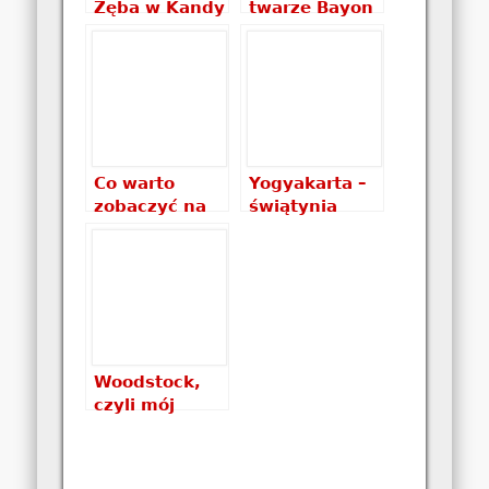
Zęba w Kandy
twarze Bayon
(Angkor
Thom)
Co warto
Yogyakarta –
zobaczyć na
świątynia
Sri Lance?
Prambanan
wieczorową
porą
Woodstock,
czyli mój
pierwszy raz
na
Pol’and’Rock