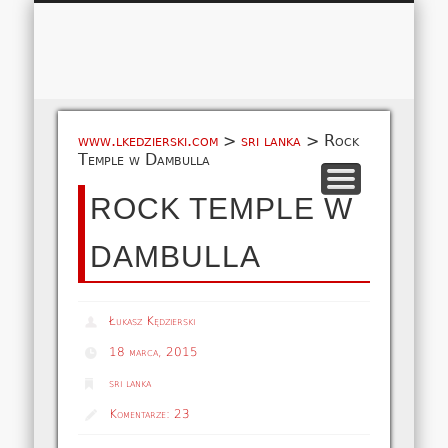
Łukasz 
WSPÓŁPRACA
EUROPA A-M
EUROPA N-Z
AMERYKA
KONTAKT
OCEANIA
AFRYKA
O NAS
MAPA
AZJA
www.lkedzierski.com
>
sri lanka
>
Rock
Temple w Dambulla
ROCK TEMPLE W
DAMBULLA
Łukasz Kędzierski
18 marca, 2015
sri lanka
Komentarze:
23