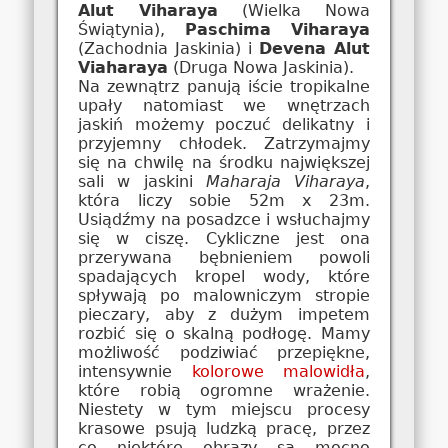
Alut Viharaya
(Wielka Nowa
Świątynia),
Paschima Viharaya
(Zachodnia Jaskinia) i
Devena Alut
Viaharaya
(Druga Nowa Jaskinia).
Na zewnątrz panują iście tropikalne
upały natomiast we wnętrzach
jaskiń możemy poczuć delikatny i
przyjemny chłodek. Zatrzymajmy
się na chwilę na środku największej
sali w jaskini
Maharaja Viharaya
,
która liczy sobie 52m x 23m.
Usiądźmy na posadzce i wsłuchajmy
się w ciszę. Cykliczne jest ona
przerywana bębnieniem powoli
spadających kropel wody, które
spływają po malowniczym stropie
pieczary, aby z dużym impetem
rozbić się o skalną podłogę. Mamy
możliwość podziwiać przepiękne,
intensywnie
kolorowe malowidła
,
które robią ogromne wrażenie.
Niestety w tym miejscu procesy
krasowe psują ludzką pracę, przez
co niektóre obrazy są mocno