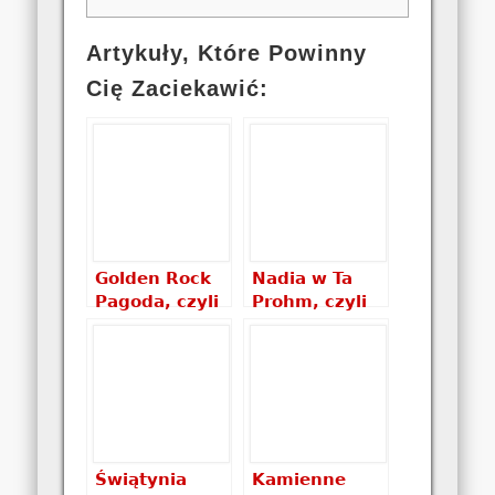
Artykuły, Które Powinny
Cię Zaciekawić:
Golden Rock
Nadia w Ta
Pagoda, czyli
Prohm, czyli
Złota Skała
nowa część
Mount
Tomb Ridera
Kyaiktiyo
Świątynia
Kamienne