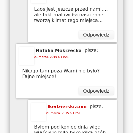
Laos jest jeszcze przed nami….
ale fakt malowidła naścienne
tworzą klimat tego miejsca…
Odpowiedz
pisze:
Natalia Mokrzecka
21 marca, 2015 o 11:21
Nikogo tam poza Wami nie było?
Fajne miejsce!
Odpowiedz
pisze:
lkedzierski.com
21 marca, 2015 o 11:51
Byłem pod koniec dnia więc
właściwie było tylko kilka osób