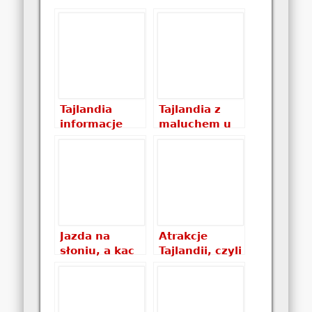
Tajlandia
Tajlandia z
informacje
maluchem u
praktyczne:
boku – zapiski
ceny,
z podróży
pieniądze,
wiza, noclegi
…
Jazda na
Atrakcje
słoniu, a kac
Tajlandii, czyli
moralny
co warto
zobaczyć w
Tajlandii?