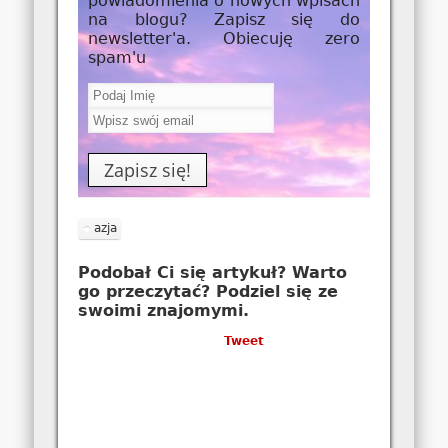
powiadomienia o nowych wpisach
na blogu? Zapisz się do
newsletter'a. Obiecuję zero
spam'u
azja
Podobał Ci się artykuł? Warto
go przeczytać? Podziel się ze
swoimi znajomymi.
Tweet