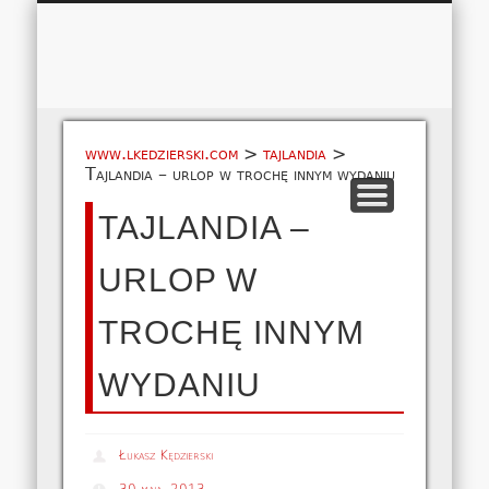
Łukasz 
WSPÓŁPRACA
EUROPA A-M
EUROPA N-Z
AMERYKA
KONTAKT
OCEANIA
AFRYKA
O NAS
MAPA
AZJA
www.lkedzierski.com
>
tajlandia
>
Tajlandia – urlop w trochę innym wydaniu
TAJLANDIA –
URLOP W
TROCHĘ INNYM
WYDANIU
Łukasz Kędzierski
30 maja, 2013