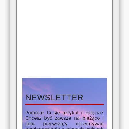
NEWSLETTER
Podobał Ci się artykuł i zdjęcia?
Chcesz być zawsze na bieżąco i
jako
pierwsza/y
otrzymywać