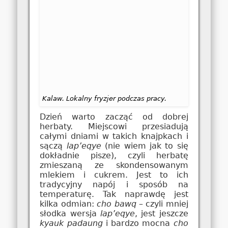
Kalaw. Lokalny fryzjer podczas pracy.
Dzień warto zacząć od dobrej
herbaty. Miejscowi przesiadują
całymi dniami w takich knajpkach i
sączą
lap’eqye
(nie wiem jak to się
dokładnie pisze), czyli herbatę
zmieszaną ze skondensowanym
mlekiem i cukrem. Jest to ich
tradycyjny napój i sposób na
temperaturę. Tak naprawdę jest
kilka odmian:
cho bawq
– czyli mniej
słodka wersja
lap’eqye
, jest jeszcze
kyauk padaung
i bardzo mocna
cho