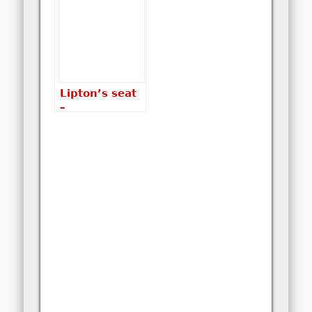
trasie…
Lipton’s seat
–
najpiękniejsze
plantacje
herbaty