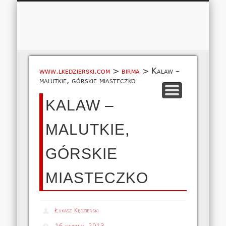
Łukasz 
WSPÓŁPRACA
EUROPA A-M
EUROPA N-Z
AMERYKA
KONTAKT
OCEANIA
AFRYKA
O NAS
MAPA
AZJA
www.lkedzierski.com
>
birma
>
Kalaw –
malutkie, górskie miasteczko
KALAW –
MALUTKIE,
GÓRSKIE
MIASTECZKO
Łukasz Kędzierski
16 kwietnia, 2013