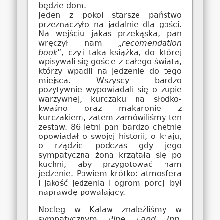
będzie dom.
Jeden z pokoi starsze państwo
przeznaczyło na jadalnie dla gości.
Na wejściu jakaś przekąska, pan
wręczył nam „
recomendation
book
”, czyli taka książka, do której
wpisywali się goście z całego świata,
którzy wpadli na jedzenie do tego
miejsca. Wszyscy bardzo
pozytywnie wypowiadali się o zupie
warzywnej, kurczaku na słodko-
kwaśno oraz makaronie z
kurczakiem, zatem zamówiliśmy ten
zestaw. 86 letni pan bardzo chętnie
opowiadał o swojej historii, o kraju,
o rządzie podczas gdy jego
sympatyczna żona krzątała się po
kuchni, aby przygotować nam
jedzenie. Powiem krótko: atmosfera
i jakość jedzenia i ogrom porcji był
naprawdę powalający.
Nocleg w Kalaw znaleźliśmy w
sympatycznym
Pine Land Inn
.