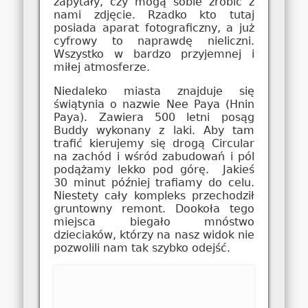
zapytały, czy mogą sobie zrobić z
nami zdjęcie. Rzadko kto tutaj
posiada aparat fotograficzny, a już
cyfrowy to naprawdę nieliczni.
Wszystko w bardzo przyjemnej i
miłej atmosferze.
Niedaleko miasta znajduje się
świątynia o nazwie Nee Paya (Hnin
Paya). Zawiera 500 letni posąg
Buddy wykonany z laki. Aby tam
trafić kierujemy się drogą Circular
na zachód i wśród zabudowań i pól
podążamy lekko pod górę. Jakieś
30 minut później trafiamy do celu.
Niestety cały kompleks przechodził
gruntowny remont. Dookoła tego
miejsca biegało mnóstwo
dzieciaków, którzy na nasz widok nie
pozwolili nam tak szybko odejść.