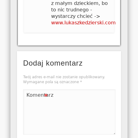
z małym dzieckiem, bo
to nic trudnego -
wystarczy chcieć ->
www.lukaszkedzierski.com
Dodaj komentarz
Twój adres e-mail nie zostanie opublikowany.
Wymagane pola są oznaczone
*
Komentarz
*