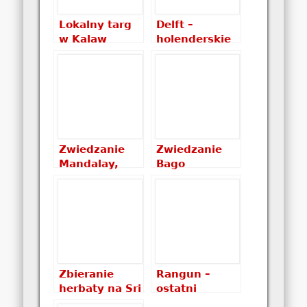
Lokalny targ
Delft –
w Kalaw
holenderskie
miasteczko
Zwiedzanie
Zwiedzanie
Mandalay,
Bago
czyli dzień w
wieczorową
dużym
porą
mieście…
Zbieranie
Rangun –
herbaty na Sri
ostatni
Lance
przystanek na